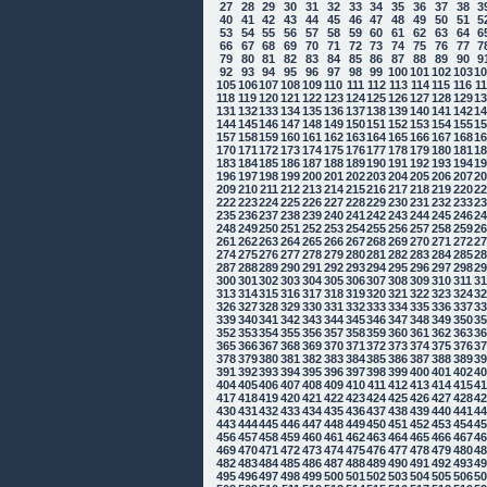
27
28
29
30
31
32
33
34
35
36
37
38
3
40
41
42
43
44
45
46
47
48
49
50
51
5
53
54
55
56
57
58
59
60
61
62
63
64
6
66
67
68
69
70
71
72
73
74
75
76
77
7
79
80
81
82
83
84
85
86
87
88
89
90
9
92
93
94
95
96
97
98
99
100
101
102
103
1
105
106
107
108
109
110
111
112
113
114
115
116
1
118
119
120
121
122
123
124
125
126
127
128
129
1
131
132
133
134
135
136
137
138
139
140
141
142
1
144
145
146
147
148
149
150
151
152
153
154
155
1
157
158
159
160
161
162
163
164
165
166
167
168
1
170
171
172
173
174
175
176
177
178
179
180
181
1
183
184
185
186
187
188
189
190
191
192
193
194
1
196
197
198
199
200
201
202
203
204
205
206
207
2
209
210
211
212
213
214
215
216
217
218
219
220
2
222
223
224
225
226
227
228
229
230
231
232
233
2
235
236
237
238
239
240
241
242
243
244
245
246
2
248
249
250
251
252
253
254
255
256
257
258
259
2
261
262
263
264
265
266
267
268
269
270
271
272
2
274
275
276
277
278
279
280
281
282
283
284
285
2
287
288
289
290
291
292
293
294
295
296
297
298
2
300
301
302
303
304
305
306
307
308
309
310
311
3
313
314
315
316
317
318
319
320
321
322
323
324
3
326
327
328
329
330
331
332
333
334
335
336
337
3
339
340
341
342
343
344
345
346
347
348
349
350
3
352
353
354
355
356
357
358
359
360
361
362
363
3
365
366
367
368
369
370
371
372
373
374
375
376
3
378
379
380
381
382
383
384
385
386
387
388
389
3
391
392
393
394
395
396
397
398
399
400
401
402
4
404
405
406
407
408
409
410
411
412
413
414
415
4
417
418
419
420
421
422
423
424
425
426
427
428
4
430
431
432
433
434
435
436
437
438
439
440
441
4
443
444
445
446
447
448
449
450
451
452
453
454
4
456
457
458
459
460
461
462
463
464
465
466
467
4
469
470
471
472
473
474
475
476
477
478
479
480
4
482
483
484
485
486
487
488
489
490
491
492
493
4
495
496
497
498
499
500
501
502
503
504
505
506
5