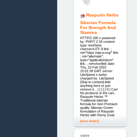
Rasputin Herbs
Siberian Formula
For Strength And
Stamina
HTTP/2 200 x-powered-
by: PHP/7.2.34 content-
type: text/html;
charset=UTF-8 link: ;
rel="https://api.w.org/" link:
; rel="alternate";
type="application/json"
link: ; rel=shortlink date:
Thu, 10 Feb 2022
15:01:39 GMT server:
LiteSpeed x-turbo-
charged-by: LiteSpeed
[Skip to content] Add
anything here or just
remove it... [ ] [ ] [ 0 ] Cart
No products in the cart.
Rasputin Herbs ™
Traditional siberian
formula for men Premium
quality Siberian Green
formulation of Rasputin
Herbs with Horny Goat
[more details]
13272.