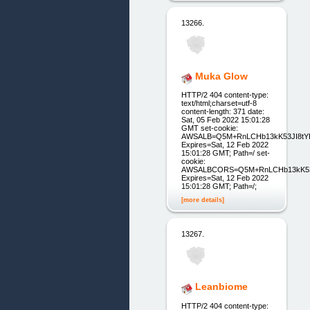
13266.
Muka Glow
HTTP/2 404 content-type:
text/html;charset=utf-8
content-length: 371 date:
Sat, 05 Feb 2022 15:01:28
GMT set-cookie:
AWSALB=Q5M+RnLCHb13kK53JI8tYFY
Expires=Sat, 12 Feb 2022
15:01:28 GMT; Path=/ set-
cookie:
AWSALBCORS=Q5M+RnLCHb13kK53JI
Expires=Sat, 12 Feb 2022
15:01:28 GMT; Path=/;
[more details]
13267.
Leanbiome
HTTP/2 404 content-type: