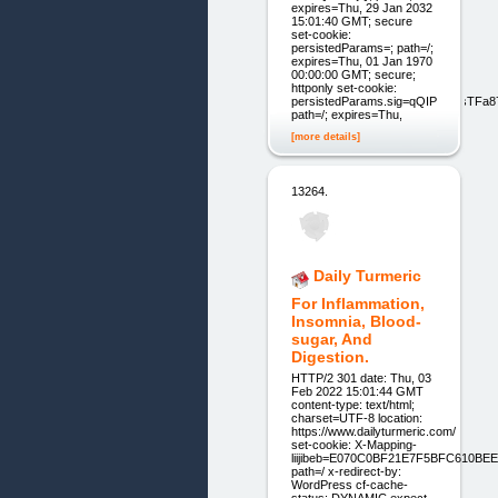
expires=Thu, 29 Jan 2032
15:01:40 GMT; secure
set-cookie:
persistedParams=; path=/;
expires=Thu, 01 Jan 1970
00:00:00 GMT; secure;
httponly set-cookie:
persistedParams.sig=qQIP2OdsTFa8
path=/; expires=Thu,
[more details]
13264.
Daily Turmeric
For Inflammation,
Insomnia, Blood-
sugar, And
Digestion.
HTTP/2 301 date: Thu, 03
Feb 2022 15:01:44 GMT
content-type: text/html;
charset=UTF-8 location:
https://www.dailyturmeric.com/
set-cookie: X-Mapping-
liijibeb=E070C0BF21E7F5BFC610BE
path=/ x-redirect-by:
WordPress cf-cache-
status: DYNAMIC expect-