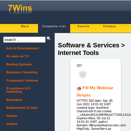
Main
Complete List
Search
Contact
Software & Services >
Arts & Entertainment
Internet Tools
As seen on TV
Betting Systems
337.
Business / Investing
Computers / Internet
Fill My Webinar
E-business & E-
marketing
Scripts
Education
HTTP/2 302 date: Sat, 05
Jun 2021 14:01:42 GMT
content-type: text/html;
Employment & Jobs
charset=utf-8 set-cookie:
__cfduid=d012c8f845b2a77100c1412
Fiction
expires=Mon, 05-Jul-21
14:01:41 GMT; path=/;
Games
domain=.fillmywebinarsecrets.com;
HttpOnly; SameSite=Lax