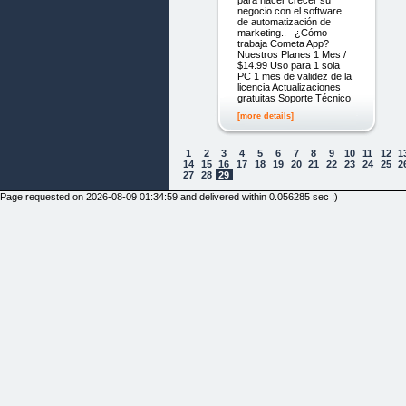
para hacer crecer su
negocio con el software
de automatización de
marketing.. ¿Cómo
trabaja Cometa App?
Nuestros Planes 1 Mes /
$14.99 Uso para 1 sola
PC 1 mes de validez de la
licencia Actualizaciones
gratuitas Soporte Técnico
[more details]
1
2
3
4
5
6
7
8
9
10
11
12
1
14
15
16
17
18
19
20
21
22
23
24
25
2
27
28
29
Page requested on 2026-08-09 01:34:59 and delivered within 0.056285 sec ;)