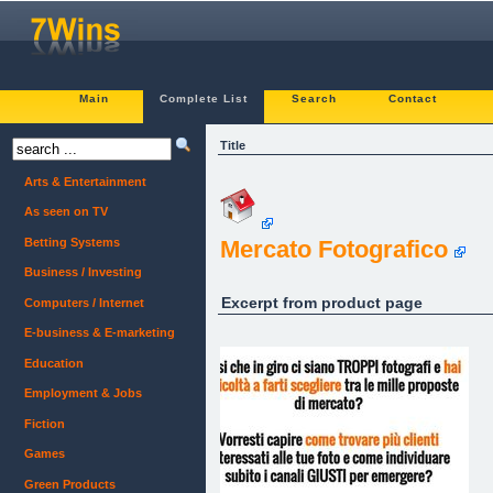
Main
Complete List
Search
Contact
Title
Arts & Entertainment
As seen on TV
Betting Systems
Mercato Fotografico
Business / Investing
Excerpt from product page
Computers / Internet
E-business & E-marketing
Education
Employment & Jobs
Fiction
Games
Green Products