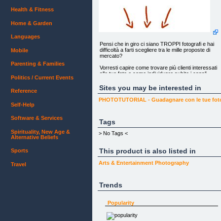
Health & Fitness
Home & Garden
Languages
Pensi che in giro ci siano TROPPI fotografi e hai
difficoltà a farti scegliere tra le mille proposte di
Mobile
mercato?
Parenting & Families
Vorresti capire come trovare più clienti interessati
alle tue foto e come individuare subito i canali
Politics / Current Events
GIUSTI per emergere?
Sites you may be interested in
Reference
PHOTOTUTORIAL - Guadagnare con le tue fotogr
Self-Help
Software & Services
Tags
Spirituality, New Age &
> No Tags <
Alternative Beliefs
This product is also listed in
Sports
Stai per scoprire il sistema più semplice ed efficac
(disponibile oggi in Italia) per guadagnare con la
Arts & Entertainment
Photography
Travel
fotografia e costruire in poco tempo una tribù di
clienti fidelizzati anche se parti da ZERO, non hai
grosse cifre da investire, e non sai come scegliere
Trends
la nicchia di mercato MIGLIORE dove posizionare 
tuoi lavori
Popularity