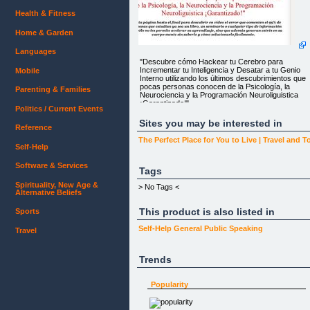
Health & Fitness
Home & Garden
Languages
"Descubre cómo Hackear tu Cerebro para
Incrementar tu Inteligencia y Desatar a tu Genio
Mobile
Interno utilizando los últimos descubrimientos que
pocas personas conocen de la Psicología, la
Parenting & Families
Neurociencia y la Programación Neuroliguistica
¡Garantizado!"
Politics / Current Events
Y lee esta página hasta el final para descubrir en
Sites you may be interested in
Reference
video el error que comenten el 99% de las
personas que estudian ya sea un libro, un
The Perfect Place for You to Live | Travel and T
seminario o cualquier tipo de información que no
Self-Help
sólo no les permite acelerar su aprendizaje, sino
que además generan estrés en su cuerpo-mente
Software & Services
sin saberlo y cómo solucionarlo fácilmente.
Tags
Spirituality, New Age &
> No Tags <
Alternative Beliefs
This product is also listed in
Sports
Self-Help
General
Public Speaking
Travel
Del escritorio de Hernán Vilaró Trainer en
Programación Neurolinguistica y Presidente de
PNL 2.0
Trends
Querido amigo/a
Popularity
Si estás interesado en descubrir las últimas
técnicas, métodos y estrategias comprobados por
la Neurociencia para acelerar tu aprendizaje,