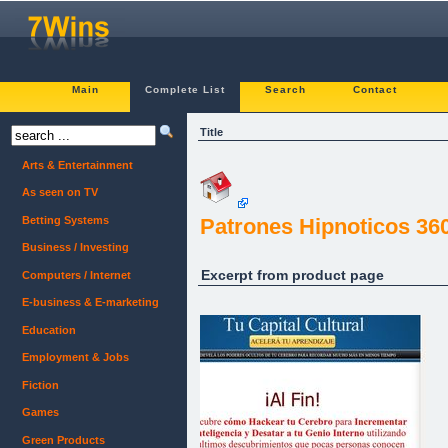
Main
Complete List
Search
Contact
Title
Arts & Entertainment
As seen on TV
Betting Systems
Patrones Hipnoticos 36
Business / Investing
Excerpt from product page
Computers / Internet
E-business & E-marketing
Education
Employment & Jobs
Fiction
Games
Green Products