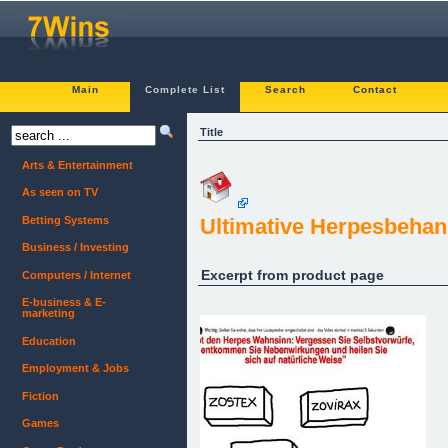
Main
Complete List
Search
Contact
Title
Arts & Entertainment
As seen on TV
Betting Systems
Ultimative Herpesbehan
Business / Investing
Excerpt from product page
Computers / Internet
E-business & E-
marketing
Education
Employment & Jobs
Fiction
Games