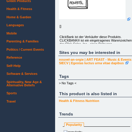
Green Products
Health & Fitness
Home & Garden
Languages
[]
Mobile
ClickBank ist der Verkäufer diese Produkts.
CLICKBANK® ist ein eingetragenes Warenzeichen
Parenting & Families
der Click Sales, Inc., eines Delaware
Unternehmens, ansässig in 917 S. Lusk Street,
Politics / Current Events
Suite 200, Boise ID, 83706, USA und wird durch
Sites you may be interested in
dessen Zustimmung genutzt. ClickBanks Rolle als
Reference
Händler stellt keine Indossierung, Zulassung oder
nouvel-an-orgie | ART FEAST - Music & Events
Überprüfung dieses Produkts dar. Dies trifft auch
SIECV | Egestas luctus urna vitae dapibus
auf Behauptungen, Aussagen u. Meinungen die zu
Self-Help
Bewerbung genutzt werden zu.
Copyright 2014 - Protocolo Definitivo Del Herpes -
Software & Services
reservados todos los derechos
Tags
Spirituality, New Age &
> No Tags <
Alternative Beliefs
This product is also listed in
Sports
Health & Fitness
Nutrition
Travel
Trends
Popularity