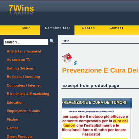
Main
Complete List
Search
Contact
Title
Arts & Entertainment
As seen on TV
Betting Systems
Prevenzione E Cura Dei
Business / Investing
Excerpt from product page
Computers / Internet
E-business & E-marketing
Education
Employment & Jobs
Fiction
Games
Green Products