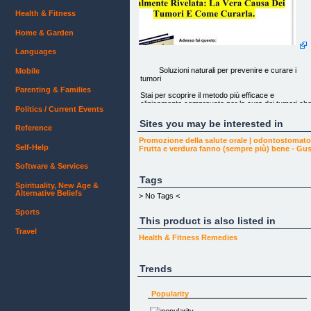
Health & Fitness
Home & Garden
Languages
Soluzioni naturali per prevenire e curare i
Mobile
tumori
Parenting & Families
Stai per scoprire il metodo più efficace e
clinicamente comprovato per la cura dei tumori ch
Politics / Current Events
l'establishment e le multinazionali fanno di tutto per
tenere nascosto!
Sites you may be interested in
Reference
Finalmente Rivelata: La Vera Causa Dei Tumori E
Promozione della salute orale | odontostoma
Come Curarla.
Self-Help
Frutta e verdura fanno (sempre più) bene - G
Software & Services
Tags
Spirituality, New Age &
Alternative Beliefs
Adesso fai questo:
> No Tags <
Siediti, chiudi la porta a chiave, stacca il telefono...
leggi questa lettera per scoprire la vera causa dei
Sports
This product is also listed in
tumori e come curarli.
Travel
Ascolta dai massimi scienziati del pianeta e prmi
Health & Fitness
Remedies
Nobel e impara anche tu come ridurre l'uso dei
farmaci e curare il cancro in modo naturale!
Trends
Popularity