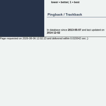
lower = better; 1 = best
Pingback / Trackback
[](http://1.desscl.pay.clickbank.net)
In database since
2013-05-07
and last updated on
2014-12-02
Page requested on 2026-08-06 12:02:13 and delivered within 0.015542 sec ;)
J’aimerais vous poser 4 questions importantes :
Pensez-vous vraiment que souffrir d’intolÃ©rance
au gluten ou au lactose, ou bien Ãªtre
vÃ©gÃ©tarien(ne) est synonyme de frustration,
dÃ©prime et isolement social ?
Voulez-vous apprendre Ã maitriser et Ã
rÃ©Ã©duquer vos pulsions alimentaires ou celles
de vos enfants pour les sucreries ?
Vos intolÃ©rances alimentaires vous “gÃ¢chent”-t-
elles la vie ?
Etes-vous addict(e)s au sucre ?
Si vous avez rÃ©pondu oui Ã une de ces 4
questions, vous avez…….de la CHANCE !