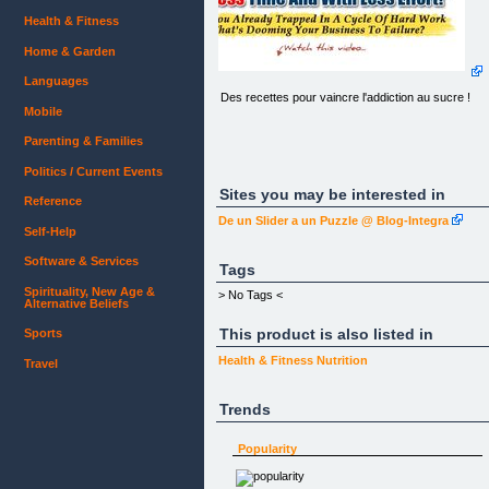
Health & Fitness
Home & Garden
Languages
Des recettes pour vaincre l'addiction au sucre !
Mobile
Parenting & Families
Politics / Current Events
[](http://www.dessertcruregal.com)
Sites you may be interested in
Reference
Des recettes pas comme les autres !
De un Slider a un Puzzle @ Blog-Integra
Self-Help
– Main Menu –Les Desserts CrurÃ©galPlus de
recettesContact
Software & Services
Tags
Spirituality, New Age &
> No Tags <
Alternative Beliefs
This product is also listed in
[Les Desserts CrurÃ©gal]
Sports
(http://www.dessertcruregal.com/) [Plus de
recettes](http://www.dessertcruregal.com/ebook/)
Health & Fitness
Nutrition
Travel
[Contact](http://www.dessertcruregal.com/contact/
Trends
Les Desserts CRUREGAL : Pour se faire plaisir
sans se sentir coupable !
Popularity