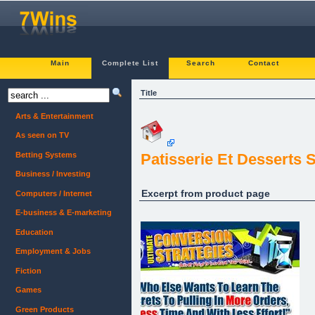
Main
Complete List
Search
Contact
Title
Arts & Entertainment
As seen on TV
Betting Systems
Patisserie Et Desserts 
Business / Investing
Excerpt from product page
Computers / Internet
E-business & E-marketing
Education
Employment & Jobs
Fiction
Games
Green Products