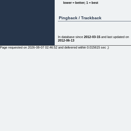
acceso a los diferentes módulos del sistema. ()
lower = better; 1 = best
Control - Mantente al tanto de los estados de
cuenta de tus clientes
y proveedores.
Pingback / Trackback
Configuración - La configuración de BizGo es
minima y NO requiere
de conocimientos técnica. ()
1. Reduce tiempo y costos de operacion.
In database since
2012-03-15
and last updated on
2012-06-13
2. Obten información en tiempo real.
Page requested on 2026-08-07 02:46:52 and delivered within 0.015615 sec ;)
3. Genera e imprime facturas profesionales en
segundos.
4. Procesa ventas y compras de forma rápida y
sencilla .
5. Controla tu inventario eficazmente.
6. Mantente al tanto de tus eventos importantes.
7. Envía facturas por correo electrónico.
8. Manten información actualizada sobre clientes y
proveedores.
9. Localiza direcciones con Google Maps.
10. Genera reportes y estadísticas financieras en
cualquier momento.
10 Razones para implementar BizGo en su
Empresa: