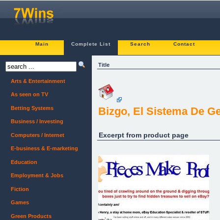
Main
Complete List
Search
Contact
Title
Arts & Entertainment
As seen on TV
Betting Systems
Bizgo, El Sistema De G
Business / Investing
Excerpt from product page
Computers / Internet
E-business & E-marketing
Education
Employment & Jobs
Fiction
Games
Green Products