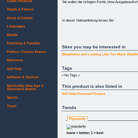
Green Products
Sie wollen die richtigen Fonds ohne Ausgabeaufsc
Health & Fitness
Home & Garden
In dieser Videoanleitung lernen Sie:
Languages
Mobile
•Warum Fonds sicher sind.
Parenting & Families
Sites you may be interested in
Politics / Current Events
•Wie Sie aus über 7.000 Fonds die richtigen auswä
Blasphemy and Looking Like Too Much Wealt
Reference
•Wie Sie die Tipps zur Verlustvermeidung optimal
Tags
Self-Help
> No Tags <
•Wie Sie Fonds vergleichen
Software & Services
Spirituality, New Age &
This product is also listed in
•Wie Sie Fonds ohne Agio kaufen.
Alternative Beliefs
Self-Help
Personal Finance
Sports
•Wie Sie ein Depot eröffnen
Travel
Trends
•Wie leicht Sie Ein- und Auszahlungen vornehmen
Popularity
•Lieferung erfolgt bequem per Onlinezugang
lower = better; 1 = best