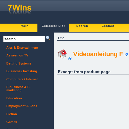
Main
Complete List
Search
Contact
Title
Arts & Entertainment
Videoanleitung F
As seen on TV
Betting Systems
Excerpt from product page
Business / Investing
Computers / Internet
E-business & E-
marketing
Education
Employment & Jobs
Fiction
Games