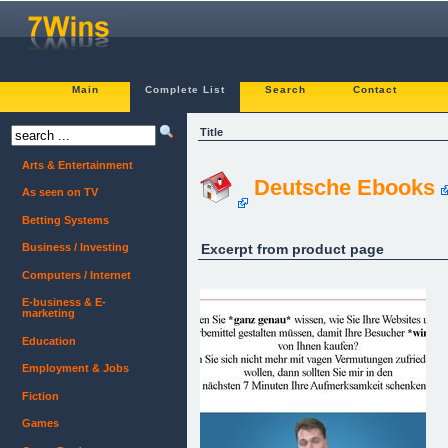
Main
Complete List
Search
Contact
Title
Arts & Entertainment
Deutsche Ebooks
As seen on TV
Betting Systems
Excerpt from product page
Business / Investing
Computers / Internet
E-business & E-
marketing
Education
Employment & Jobs
Fiction
Games