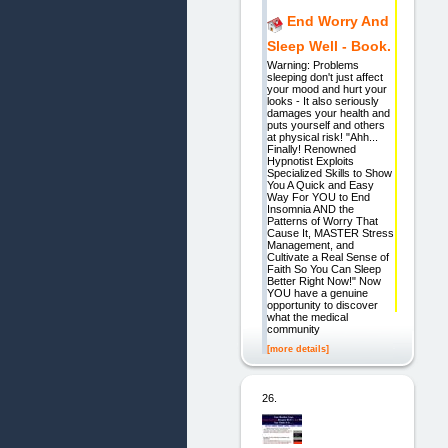
End Worry And
Sleep Well - Book.
Warning: Problems
sleeping don't just affect
your mood and hurt your
looks - It also seriously
damages your health and
puts yourself and others
at physical risk! "Ahh...
Finally! Renowned
Hypnotist Exploits
Specialized Skills to Show
You A Quick and Easy
Way For YOU to End
Insomnia AND the
Patterns of Worry That
Cause It, MASTER Stress
Management, and
Cultivate a Real Sense of
Faith So You Can Sleep
Better Right Now!" Now
YOU have a genuine
opportunity to discover
what the medical
community
[more details]
26.