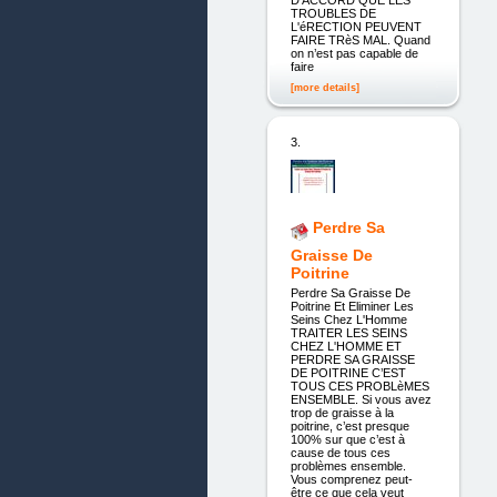
TROUBLES DE
L'éRECTION PEUVENT
FAIRE TRèS MAL. Quand
on n’est pas capable de
faire
[more details]
3.
Perdre Sa
Graisse De
Poitrine
Perdre Sa Graisse De
Poitrine Et Eliminer Les
Seins Chez L'Homme
TRAITER LES SEINS
CHEZ L'HOMME ET
PERDRE SA GRAISSE
DE POITRINE C’EST
TOUS CES PROBLèMES
ENSEMBLE. Si vous avez
trop de graisse à la
poitrine, c’est presque
100% sur que c’est à
cause de tous ces
problèmes ensemble.
Vous comprenez peut-
être ce que cela veut