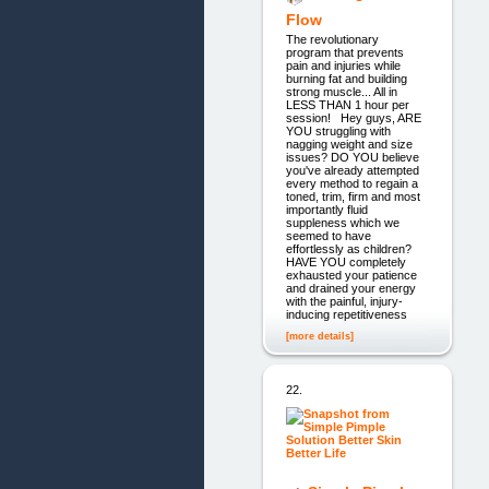
Flow
The revolutionary
program that prevents
pain and injuries while
burning fat and building
strong muscle... All in
LESS THAN 1 hour per
session! Hey guys, ARE
YOU struggling with
nagging weight and size
issues? DO YOU believe
you've already attempted
every method to regain a
toned, trim, firm and most
importantly fluid
suppleness which we
seemed to have
effortlessly as children?
HAVE YOU completely
exhausted your patience
and drained your energy
with the painful, injury-
inducing repetitiveness
[more details]
22.