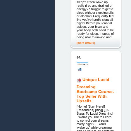
sleep? Often wake up
really tired and drained of
energy? Struggle to get to
sleep without sleeping pills
or alcohol? Frequently feel
like you've hardly slept all
night? Before you can fall
asleep, your brain and
your body both need to be
ready for sleep. Instead of
being able to unwind and
[more details]
14.
Unique Lucid
Dreaming
Bootcamp Course:
Top Seller With
Upsells
[Home] [Start Here!]
[Resources] [Blog] [ ] 5
Steps To Lucid Dreaming!
Would you like to Learn
to control your dreams
every night? You’ll
‘wake up’ while dreaming
and be able to do anything