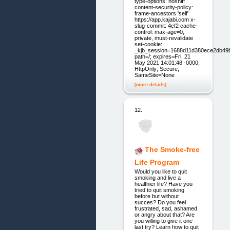
type-options: nosniff
content-security-policy:
frame-ancestors 'self'
https://app.kajabi.com x-
slug-commit: 4cf2 cache-
control: max-age=0,
private, must-revalidate
set-cookie:
_kjb_session=1688d11d380ece2db49
path=/; expires=Fri, 21
May 2021 14:01:48 -0000;
HttpOnly; Secure;
SameSite=None
[more details]
12.
The Smoke-free
Life Program
Would you like to quit
smoking and live a
healthier life? Have you
tried to quit smoking
before but without
succes? Do you feel
frustrated, sad, ashamed
or angry about that? Are
you willing to give it one
last try? Learn how to quit