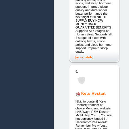
acids, and sleep hormone
support. Improve sleep
quality and duration for
better performance the
next night.† 30 NIGHT
SUPPLY BUY NOW
MONEY BACK
GUARANTEE BENEFITS
Supports All 4 Stages of
Human Sleep Supports all
4 stages of sleep with
calming herbs, amino
acids, and sleep hormone
support. Improve sleep
quality
[more details]
8.
Keto Restart
[Skip to content] [Keto
Restart] freedom of
choice Menu and widgets
[148 Ways REM Restart
Might Help You…] You are
not currently logged in.
Username: Password:
Remember Me » [Lost
your Password?] New