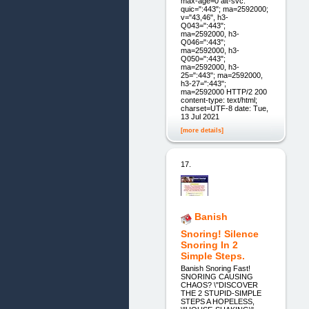
max-age=0 alt-svc:
quic=":443"; ma=2592000;
v="43,46", h3-
Q043=":443";
ma=2592000, h3-
Q046=":443";
ma=2592000, h3-
Q050=":443";
ma=2592000, h3-
25=":443"; ma=2592000,
h3-27=":443";
ma=2592000 HTTP/2 200
content-type: text/html;
charset=UTF-8 date: Tue,
13 Jul 2021
[more details]
17.
Banish
Snoring! Silence
Snoring In 2
Simple Steps.
Banish Snoring Fast!
SNORING CAUSING
CHAOS? \"DISCOVER
THE 2 STUPID-SIMPLE
STEPS A HOPELESS,