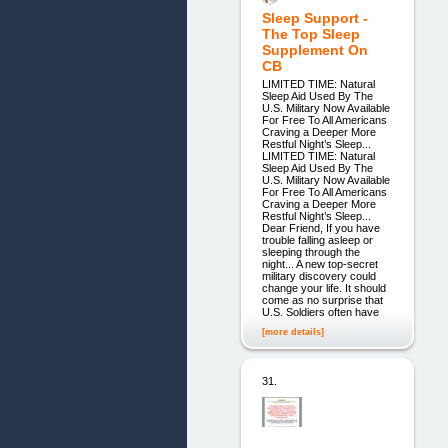
Sleep Support -
The Top Sleep
Supplement On
CB
LIMITED TIME: Natural
Sleep Aid Used By The
U.S. Military Now Available
For Free To All Americans
Craving a Deeper More
Restful Night’s Sleep...
LIMITED TIME: Natural
Sleep Aid Used By The
U.S. Military Now Available
For Free To All Americans
Craving a Deeper More
Restful Night’s Sleep...
Dear Friend, If you have
trouble falling asleep or
sleeping through the
night... A new top-secret
military discovery could
change your life. It should
come as no surprise that
U.S. Soldiers often have
[more details]
31.