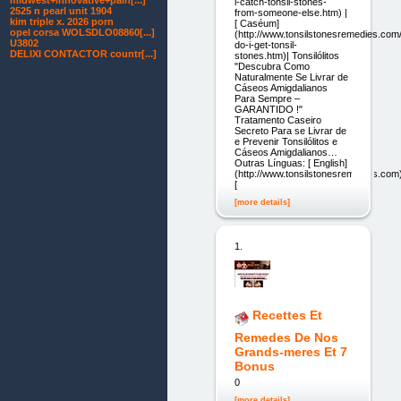
midwest+innovative+pain[...]
i-catch-tonsil-stones-
2525 n pearl unit 1904
from-someone-else.htm) |
kim triple x. 2026 porn
[ Caséum]
opel corsa WOLSDLO08860[...]
(http://www.tonsilstonesremedies.com
U3802
do-i-get-tonsil-
DELIXI CONTACTOR countr[...]
stones.htm)| Tonsilólitos
"Descubra Como
Naturalmente Se Livrar de
Cáseos Amigdalianos
Para Sempre –
GARANTIDO !"
Tratamento Caseiro
Secreto Para se Livrar de
e Prevenir Tonsilólitos e
Cáseos Amigdalianos…
Outras Línguas: [ English]
(http://www.tonsilstonesremedies.com
[
[more details]
1.
Recettes Et
Remedes De Nos
Grands-meres Et 7
Bonus
0
[more details]