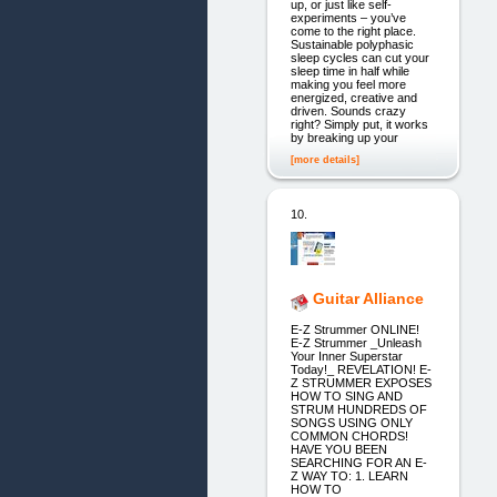
up, or just like self-
experiments – you’ve
come to the right place.
Sustainable polyphasic
sleep cycles can cut your
sleep time in half while
making you feel more
energized, creative and
driven. Sounds crazy
right? Simply put, it works
by breaking up your
[more details]
10.
Guitar Alliance
E-Z Strummer ONLINE!
E-Z Strummer _Unleash
Your Inner Superstar
Today!_ REVELATION! E-
Z STRUMMER EXPOSES
HOW TO SING AND
STRUM HUNDREDS OF
SONGS USING ONLY
COMMON CHORDS!
HAVE YOU BEEN
SEARCHING FOR AN E-
Z WAY TO: 1. LEARN
HOW TO