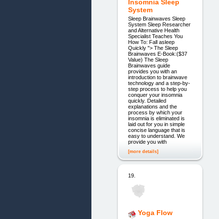
Insomnia Sleep
System
Sleep Brainwaves Sleep
System Sleep Researcher
and Alternative Health
Specialist Teaches You
How To: Fall asleep
Quickly "> The Sleep
Brainwaves E-Book:($37
Value) The Sleep
Brainwaves guide
provides you with an
introduction to brainwave
technology and a step-by-
step process to help you
conquer your insomnia
quickly. Detailed
explanations and the
process by which your
insomnia is eliminated is
laid out for you in simple
concise language that is
easy to understand. We
provide you with
[more details]
19.
Yoga Flow