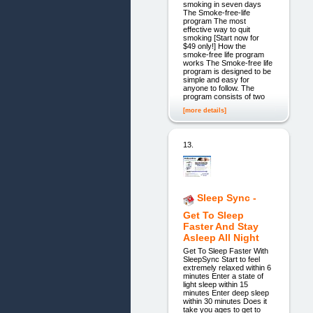
smoking in seven days
The Smoke-free-life
program The most
effective way to quit
smoking [Start now for
$49 only!] How the
smoke-free life program
works The Smoke-free life
program is designed to be
simple and easy for
anyone to follow. The
program consists of two
[more details]
13.
Sleep Sync -
Get To Sleep
Faster And Stay
Asleep All Night
Get To Sleep Faster With
SleepSync Start to feel
extremely relaxed within 6
minutes Enter a state of
light sleep within 15
minutes Enter deep sleep
within 30 minutes Does it
take you ages to get to