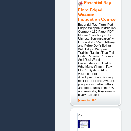
Essential Ray
Floro Edged
Weapon
Instruction Course
Essential Ray Floro iPod
Edged Weapon Instruction
Course + 130 Page .PDF
Manual "Simplicity is the
Ultimate Sophistication" ~
Leonardo DaVinci. Military
and Police Don't Bother
With Edged Weapon
Training Tactics That Fail
Under Realistic Pressure
And Real World
Circumstances. That Is
Why Many Choose Ray
Floro's System. After
years of solid
development and testing
his Floro Fighting System
program with elite military
and police units in the US
and Australia, Ray Floro is
finally satisfied
[more details]
25.