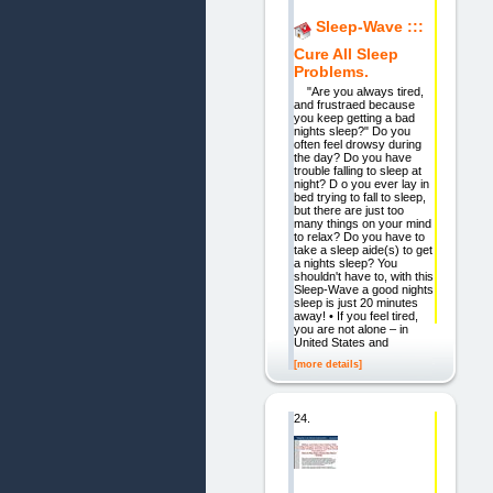
Sleep-Wave :::
Cure All Sleep
Problems.
"Are you always tired,
and frustraed because
you keep getting a bad
nights sleep?" Do you
often feel drowsy during
the day? Do you have
trouble falling to sleep at
night? D o you ever lay in
bed trying to fall to sleep,
but there are just too
many things on your mind
to relax? Do you have to
take a sleep aide(s) to get
a nights sleep? You
shouldn't have to, with this
Sleep-Wave a good nights
sleep is just 20 minutes
away! • If you feel tired,
you are not alone – in
United States and
[more details]
24.