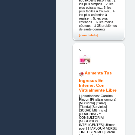
et d'experts reconnus : 1.
les plus simples... 2. les
plus puissants... 3. les
plus faciles à trouver... 4.
les plus enfantins à
réaliser... 5. les plus
efficaces... 6. les moins
côuteux... à 35 problèmes
de santé courants.
[more details]
5.
Aumenta Tus
Ingresos En
Internet Con
Virtualmente Libre
[ ] escribanos: Carolina
Rincon [Finalizar compra]
[Mi cuenta] [Carro]
[Tienda] [Servicios]
[SOBRE MI] [Inicio]
[COACHING Y
CONSULTORIA]
[NEGOCIOS
INTELIGENTES] Últimos
post [ ] [ APLOUM VERSU
TIRET BIRUMO ] Lorem