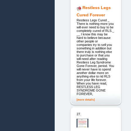
Restless Legs
Cured Forever
Restless Legs Cured _
There is nothing more you
will ever need to buy to be
completely cured of RLS._
__ I know this may be
hard to believe because
other people or
companies try to sell you
something in addition but
there truly is nothing else
to purchase or that you
will need after reading
Restless Leg Syndrome
Gone Forever, period. You
will never have to spend
another dollar more on
anything else to rid RLS
from your life forever.
When you have read,
RESTLESS LEG
SYNDROME GONE
FOREVER,
[more details]
27.