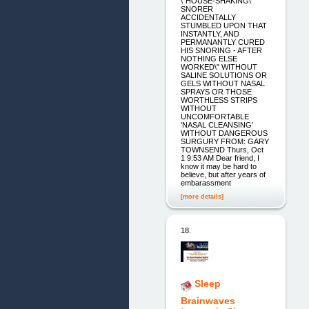
\"HOUSE-SHAKING\"
SNORER
ACCIDENTALLY
STUMBLED UPON THAT
INSTANTLY, AND
PERMANANTLY CURED
HIS SNORING - AFTER
NOTHING ELSE
WORKED\" WITHOUT
SALINE SOLUTIONS OR
GELS WITHOUT NASAL
SPRAYS OR THOSE
WORTHLESS STRIPS
WITHOUT
UNCOMFORTABLE
'NASAL CLEANSING'
WITHOUT DANGEROUS
SURGURY FROM: GARY
TOWNSEND Thurs, Oct
1 9:53 AM Dear friend, I
know it may be hard to
believe, but after years of
embarassment
[more details]
18.
Sleep
Brainwaves