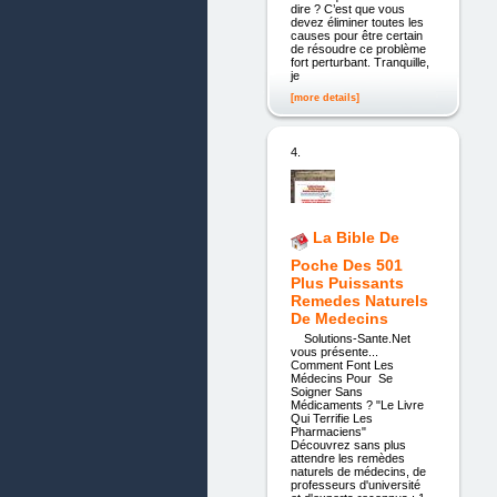
dire ? C’est que vous
devez éliminer toutes les
causes pour être certain
de résoudre ce problème
fort perturbant. Tranquille,
je
[more details]
4.
La Bible De
Poche Des 501
Plus Puissants
Remedes Naturels
De Medecins
Solutions-Sante.Net
vous présente...
Comment Font Les
Médecins Pour Se
Soigner Sans
Médicaments ? "Le Livre
Qui Terrifie Les
Pharmaciens"
Découvrez sans plus
attendre les remèdes
naturels de médecins, de
professeurs d'université