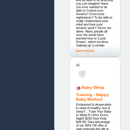
you can imagine! Have
you ever wanted to be
able to Control your
dreams? Overcome
nightmares? To be able to
really Understand your
mind and how your
dreams work? You’re not
alone. Many people all
over the world have
learned how to ‘Lucid
Dream’, which involves
‘waking up’ a certain
[more details]
15.
Baby Sleep
Training - Happy
Baby Method
Exhausted & desperately
in need of healthy rest &
sleep?... Train Your Baby
to Sleep 8-12hrs Every
Night! $250 Now Only
$49.95! Take Advantage
of our 80% Off offer &
start enjoying the gift of