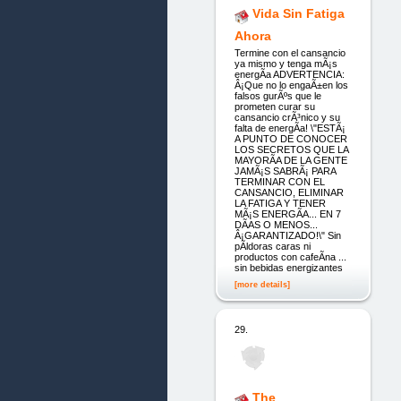
Vida Sin Fatiga
Ahora
Termine con el cansancio
ya mismo y tenga mÃ¡s
energÃ­a ADVERTENCIA:
Â¡Que no lo engaÃ±en los
falsos gurÃºs que le
prometen curar su
cansancio crÃ³nico y su
falta de energÃ­a! \"ESTÃ¡
A PUNTO DE CONOCER
LOS SECRETOS QUE LA
MAYORÃ­A DE LA GENTE
JAMÃ¡S SABRÃ¡ PARA
TERMINAR CON EL
CANSANCIO, ELIMINAR
LA FATIGA Y TENER
MÃ¡S ENERGÃ­A... EN 7
DÃ­AS O MENOS...
Â¡GARANTIZADO!\" Sin
pÃ­ldoras caras ni
productos con cafeÃ­na ...
sin bebidas energizantes
[more details]
29.
The