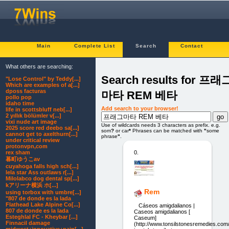
Main
Complete List
Search
Contact
What others are searching:
Search results for 프래
"Lose Control" by Teddy[...]
Which are examples of a[...]
dposs facturas
마타 REM 베타
pollo pop
idaho time
Add search to your browser!
life in scottsbluff neb[...]
2 yıllık bölümler v[...]
vixi nude art image
Use of wildcards needs 3 characters as prefix. e.g.
2025 score red deebo sa[...]
som
?
or car
*
Phrases can be matched with
"
some
cannot get to axelthurn[...]
phrase
"
.
under critical review
protonvpn,com
rex sham
0.
暮町ゆうこav
cuyahoga falls high sch[...]
lela star Ass outlaws r[...]
Milolabco dog dental sp[...]
kアリーナ横浜 ホ[...]
Rem
using torbox with umbre[...]
"807 de donde es la lada
Flathead Lake Alpine Co[...]
Cáseos amigdalianos |
807 de donde es la lada
Caseos amigdalianos [
Esteghlal FC - Kheybar [...]
Caseum]
Finnacil damage
(http://www.tonsilstonesremedies.com