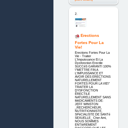
2.
Erections
Fortes Pour La
Vie!
Erections Fortes Pour La
Vie - Traiter
L'Impuissance Et La
Dysfonction Erectile
SUCCèS GARANTI 100%
\"METTRE FIN A
L'IMPUISSANCE ET
AVOIR DES ERECTIONS
NATURELLEMENT
FORTES POUR LA VIE\"
TRAITER LA
DYSFONCTION
ÉRECTILE
NATURELLEMENT SANS
MéDICAMENTS DE:
JEFF WINSTON
_RECHERCHEUR,
NUTRITIONNISTE,
SPéCIALISTE DE SANTé
SEXUELLE_ Cher Ami,
NOUS SOMMES
ENTIèREMENT
D'ACCORD QUE LES