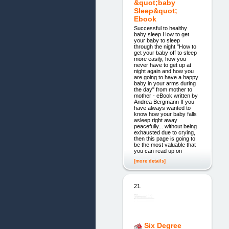
&quot;baby
Sleep&quot;
Ebook
Successful to healthy
baby sleep How to get
your baby to sleep
through the night "How to
get your baby off to sleep
more easily, how you
never have to get up at
night again and how you
are going to have a happy
baby in your arms during
the day" from mother to
mother - eBook written by
Andrea Bergmann If you
have always wanted to
know how your baby falls
asleep right away
peacefully... without being
exhausted due to crying,
then this page is going to
be the most valuable that
you can read up on
[more details]
21.
Six Degree