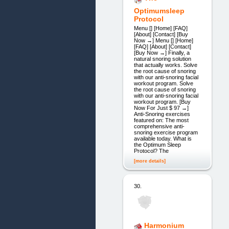
Optimumsleep
Protocol
Menu [] [Home] [FAQ]
[About] [Contact] [Buy
Now →] Menu [] [Home]
[FAQ] [About] [Contact]
[Buy Now →] Finally, a
natural snoring solution
that actually works. Solve
the root cause of snoring
with our anti-snoring facial
workout program. Solve
the root cause of snoring
with our anti-snoring facial
workout program. [Buy
Now For Just $ 97 →]
Anti-Snoring exercises
featured on: The most
comprehensive anti-
snoring exercise program
available today. What is
the Optimum Sleep
Protocol? The
[more details]
30.
Harmonium