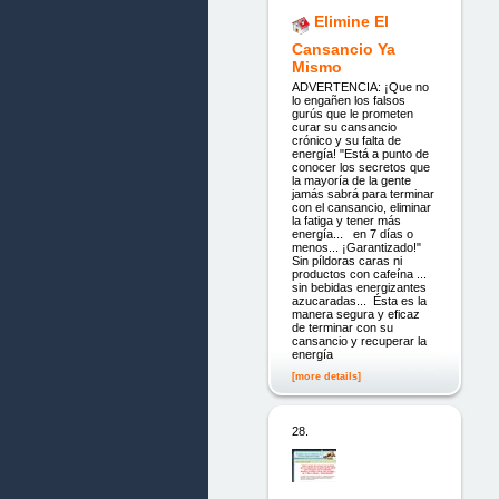
Elimine El
Cansancio Ya
Mismo
ADVERTENCIA: ¡Que no
lo engañen los falsos
gurús que le prometen
curar su cansancio
crónico y su falta de
energía! "Está a punto de
conocer los secretos que
la mayoría de la gente
jamás sabrá para terminar
con el cansancio, eliminar
la fatiga y tener más
energía... en 7 días o
menos... ¡Garantizado!"
Sin píldoras caras ni
productos con cafeína ...
sin bebidas energizantes
azucaradas... Ésta es la
manera segura y eficaz
de terminar con su
cansancio y recuperar la
energía
[more details]
28.