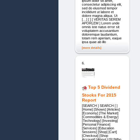
ipsum dolor sit amet,
consectetur adipiscing elit,
sed do eiusmod tempor
incididunt ut labore et
dolore magna aliqua. Ut
[…] [ ] [ VERITAS SEREM
APORLEM ] Lorem unde
omnis iste natus error sit
voluptatem accusantium
doloremque laudantium,
totam rem aperiam, eaque
ipsa quae ab illo
[more details]
6.
Top 5 Dividend
Stocks For 2015
Report
[SEARCH ] SEARCH [ ]
[Home] [Shows] [Articles]
[Economy] [The Market]
[Commodities & Energy]
[Technology] [Investing]
[Personal Finance]
[Services] [Education
Sessions] [Shop] [Cart]
[Checkout] [Shop
Account] [About US] [Who