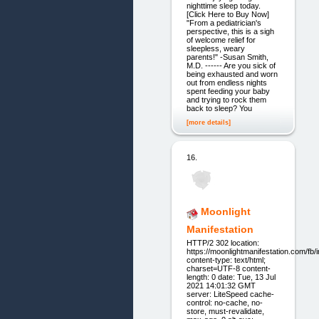
nighttime sleep today.
[Click Here to Buy Now]
"From a pediatrician's
perspective, this is a sigh
of welcome relief for
sleepless, weary
parents!" -Susan Smith,
M.D. ------ Are you sick of
being exhausted and worn
out from endless nights
spent feeding your baby
and trying to rock them
back to sleep? You
[more details]
16.
Moonlight
Manifestation
HTTP/2 302 location:
https://moonlightmanifestation.com/fb/
content-type: text/html;
charset=UTF-8 content-
length: 0 date: Tue, 13 Jul
2021 14:01:32 GMT
server: LiteSpeed cache-
control: no-cache, no-
store, must-revalidate,