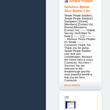
Simple Pimple
Solution Better
Skin Better Life
Simple Pimple Solution [
Simple Pimple Solution] [
Navigation ] [Home]
[Members] [Contact Us]
[Home] [Members]
[Contact Us] ------ Holistic
Secrets You'll Want To
Keep [] ------ [ ] [] ------ ----
-- Remove Those Pimples
It's Simple ------
Connector. Thank You
Thank you for giving
Simple Pimple Solution
your time and
consideration, because
the choice here is yours
Connector. You Here =
Success You are
welcome to this
breakthrough and the
most powerful benefit is
that you are here.
Connector.
[more details]
23.