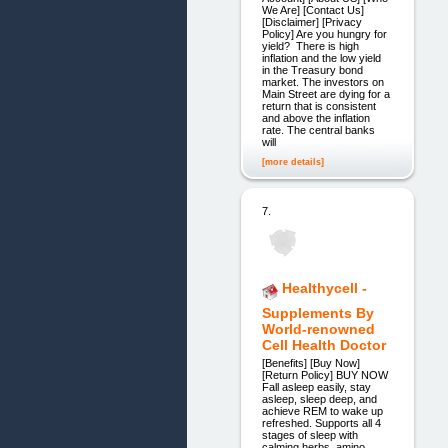
We Are] [Contact Us]
[Disclaimer] [Privacy
Policy] Are you hungry for
yield? There is high
inflation and the low yield
in the Treasury bond
market. The investors on
Main Street are dying for a
return that is consistent
and above the inflation
rate. The central banks
will
[more details]
7.
Healthycell -
Supplements By
World-renowned
Cell Health Doctor
[Benefits] [Buy Now]
[Return Policy] BUY NOW
Fall asleep easily, stay
asleep, sleep deep, and
achieve REM to wake up
refreshed. Supports all 4
stages of sleep with
calming herbs, amino