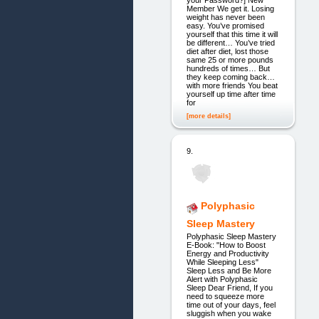
Member We get it. Losing
weight has never been
easy. You’ve promised
yourself that this time it will
be different… You’ve tried
diet after diet, lost those
same 25 or more pounds
hundreds of times… But
they keep coming back…
with more friends You beat
yourself up time after time
for
[more details]
9.
Polyphasic
Sleep Mastery
Polyphasic Sleep Mastery
E-Book: "How to Boost
Energy and Productivity
While Sleeping Less"
Sleep Less and Be More
Alert with Polyphasic
Sleep Dear Friend, If you
need to squeeze more
time out of your days, feel
sluggish when you wake