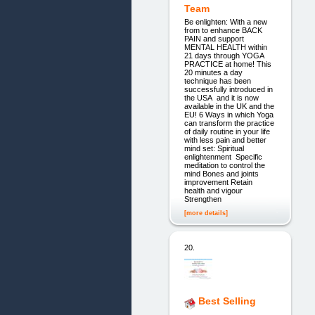
Team
Be enlighten: With a new
from to enhance BACK
PAIN and support
MENTAL HEALTH within
21 days through YOGA
PRACTICE at home! This
20 minutes a day
technique has been
successfully introduced in
the USA and it is now
available in the UK and the
EU! 6 Ways in which Yoga
can transform the practice
of daily routine in your life
with less pain and better
mind set: Spiritual
enlightenment Specific
meditation to control the
mind Bones and joints
improvement Retain
health and vigour
Strengthen
[more details]
20.
Best Selling