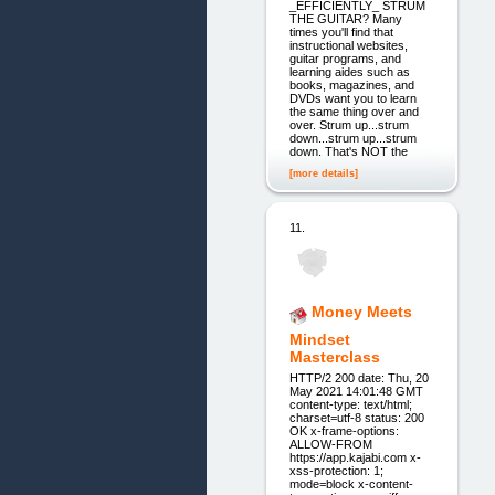
_EFFICIENTLY_ STRUM
THE GUITAR? Many
times you'll find that
instructional websites,
guitar programs, and
learning aides such as
books, magazines, and
DVDs want you to learn
the same thing over and
over. Strum up...strum
down...strum up...strum
down. That's NOT the
[more details]
11.
Money Meets
Mindset
Masterclass
HTTP/2 200 date: Thu, 20
May 2021 14:01:48 GMT
content-type: text/html;
charset=utf-8 status: 200
OK x-frame-options:
ALLOW-FROM
https://app.kajabi.com x-
xss-protection: 1;
mode=block x-content-