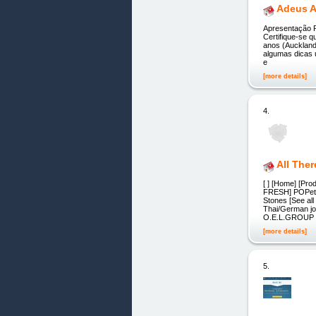
Adeus A
Apresentação R
Certifique-se q
anos (Auckland
algumas dicas ú
e
[more details]
4.
All The
[ ] [Home] [Pr
FRESH] POPet f
Stones [See al
Thai/German jo
O.E.L.GROUP C
[more details]
5.