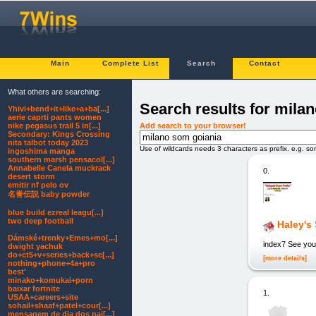
Main
Complete List
Search
Contact
What others are searching:
Search results for mila
Yhivi+bend+it+like+a+ba[...]
aerie caprti pants women
Add search to your browser!
nike pegasus trail 5 in[...]
Secondary: Kings Crossing
nita talbot today 2023
Use of wildcards needs 3 characters as prefix. e.g. s
ingoshima manga
southern marsh pensacol[...]
Annabelle Canela muckrack
0.
desert storm
emitir nf pelo ov
名誉伝説 baby powder
blue build ezreal leagu[...]
two deep football
Haley's
Dámské+trenky+Emes+mo[...]
index7 See you
dwight yachuk
do+ct5+v+series+back+se[...]
[more details]
nothing+phone+4a+pro
best'
minako+komukai+porn
baixar fortnite
1.
USAA+careers+site
sohail+shaaf+patel+cour[...]
mensagem de dia dos pai[...]