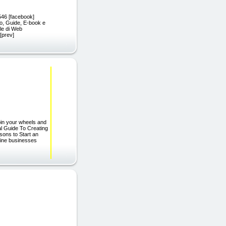
 546 [facebook]
deo, Guide, E-book e
ale di Web
 [prev]
pin your wheels and
al Guide To Creating
ons to Start an
line businesses