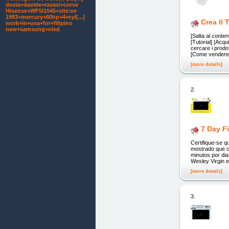
duvia+davide+ravasi+corse
Hisense+WF5I1045+site:ee
1993+mercury+60hp+4+cyl[...]
Crea Il
work+in+usa+for+filipino
new+samsung+oled
[Salta al conten
[Tutorial] [Acq
cercare i prodot
[Come vendere s
[more details]
2.
7 Day Fi
Certifique-se q
mostrado que c
minutos por dia
Wesley Virgin 
[more details]
3.