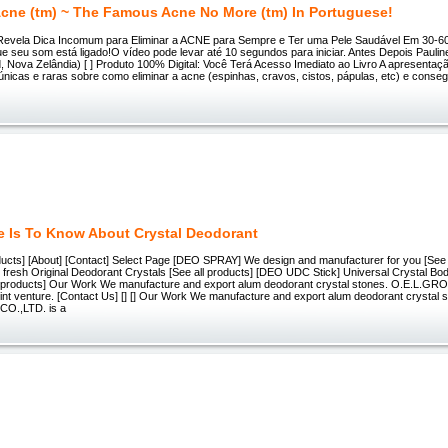
cne (tm) ~ The Famous Acne No More (tm) In Portuguese!
evela Dica Incomum para Eliminar a ACNE para Sempre e Ter uma Pele Saudável Em 30-60 
ue seu som está ligado!O vídeo pode levar até 10 segundos para iniciar. Antes Depois Pauli
, Nova Zelândia) [ ] Produto 100% Digital: Você Terá Acesso Imediato ao Livro A apresenta
nicas e raras sobre como eliminar a acne (espinhas, cravos, cistos, pápulas, etc) e conseg
re Is To Know About Crystal Deodorant
oducts] [About] [Contact] Select Page [DEO SPRAY] We design and manufacturer for you [See
resh Original Deodorant Crystals [See all products] [DEO UDC Stick] Universal Crystal Bo
l products] Our Work We manufacture and export alum deodorant crystal stones. O.E.L.GR
int venture. [Contact Us] [] [] Our Work We manufacture and export alum deodorant crystal 
O.,LTD. is a