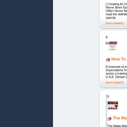
[ Creating An 
Never Been Eas
Offer! Never B
read the defini
special
[more details]
8.
How To 
[Corporate eLea
expectations fr
action a train
U.A.E. Dirham 
[more details]
9.
The Ma
The Mafia War