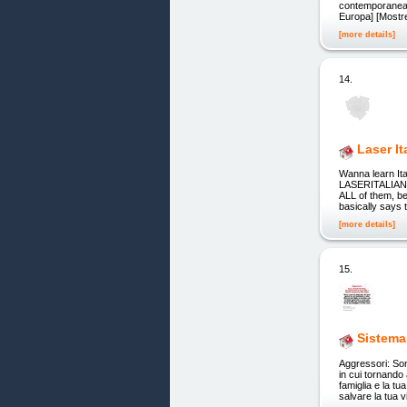
contemporanea] [
Europa] [Mostre 
[more details]
14.
Laser It
Wanna learn Ita
LASERITALIAN t
ALL of them, be
basically says t
[more details]
15.
Sistema
Aggressori: Son
in cui tornando 
famiglia e la tu
salvare la tua v