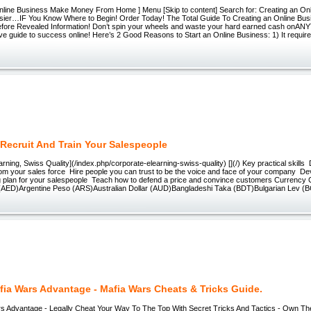
Online Business Make Money From Home ] Menu [Skip to content] Search for: Creating an On
ier…IF You Know Where to Begin! Order Today! The Total Guide To Creating an Online Bus
efore Revealed Information! Don’t spin your wheels and waste your hard earned cash onA
tive guide to success online! Here’s 2 Good Reasons to Start an Online Business: 1) It requir
Recruit And Train Your Salespeople
rning, Swiss Quality](/index.php/corporate-elearning-swiss-quality) [](/) Key practical skills
om your sales force Hire people you can trust to be the voice and face of your company Dev
ing plan for your salespeople Teach how to defend a price and convince customers Currency
(AED)Argentine Peso (ARS)Australian Dollar (AUD)Bangladeshi Taka (BDT)Bulgarian Lev (B
fia Wars Advantage - Mafia Wars Cheats & Tricks Guide.
s Advantage - Legally Cheat Your Way To The Top With Secret Tricks And Tactics - Own Th