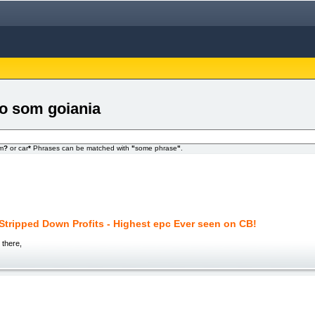
no som goiania
om
?
or car
*
Phrases can be matched with
"
some phrase
"
.
 Stripped Down Profits - Highest epc Ever seen on CB!
 there,