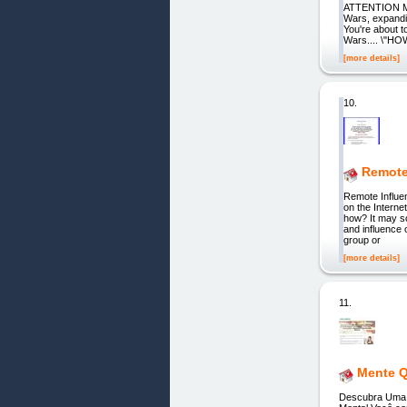
ATTENTION MAF
Wars, expandin
You're about
Wars.... \"
[more details]
10.
Remote
Remote Influ
on the Interne
how? It may s
and influence 
group or
[more details]
11.
Mente Q
Descubra Uma R