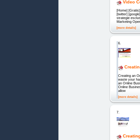
Video C
[Home] [Gratis]
[twitter] [goog
strategie esclu
Marketing Opera
[more details]
6.
Creati
Creating an O
waste your har
an Online Bus
Online Busines
allow
[more details]
7.
Creatin