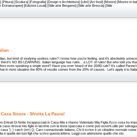
Pittura] [Scultura] [Fotografia] [Design e Architettura] [Libri] [Art food] [Mostre] [Mostre in Ital
Extraeuropee] [Edizioni Locali] [Stile arte Bergamo] [Stile arte Brescia] [Stile
alian
lian, but tired of studying useless rules? I know how you're feeling, and it's absolutely unnece
here's NO BS LEARNING. Italian language has rules... a LOT of rules! But who told you that
fore even speaking a single word? Have you ever heard of the 20/80 rule? It's called Pareto'
hat in most situation the 80% of results comes from the 20% of causes. ​ Let's apply it to Itali
 Casa Sicura - Sfrutta La Paura!
o Entrati Di Notte Incappucciati in Casa Mia e Hanno Violentato Mia Figlia Ecco cosa ho impa
a casa ritrovai mio figlio in lacrime con la testa spaccata e come può esserti utile per salvagu
a casa '); } catch (err) {}; Caro connazionale italiano, Chi ti scrive è un cittadino normale come
ita e quella dei tuoi figli che scrivo questa lettera. Leggi con attenzione quello che sto