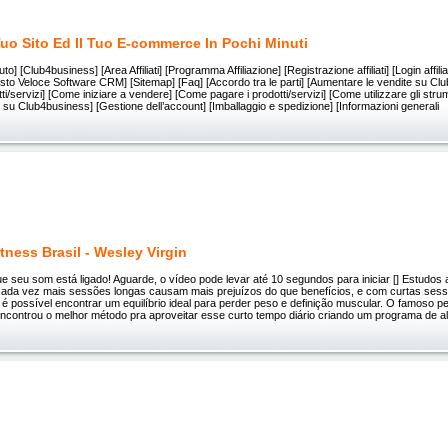
 Tuo Sito Ed Il Tuo E-commerce In Pochi Minuti
uto] [Club4business] [Area Affiliati] [Programma Affiliazione] [Registrazione affiliati] [Login affili
uisto Veloce Software CRM] [Sitemap] [Faq] [Accordo tra le parti] [Aumentare le vendite su C
ti/servizi] [Come iniziare a vendere] [Come pagare i prodotti/servizi] [Come utilizzare gli stru
u Club4business] [Gestione dell’account] [Imballaggio e spedizione] [Informazioni generali
tness Brasil - Wesley Virgin
ue seu som está ligado! Aguarde, o vídeo pode levar até 10 segundos para iniciar [] Estudo
ada vez mais sessões longas causam mais prejuízos do que benefícios, e com curtas sess
 é possível encontrar um equilíbrio ideal para perder peso e definição muscular. O famoso pe
encontrou o melhor método pra aproveitar esse curto tempo diário criando um programa de al