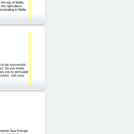
the top of Mafia
the right place.
minating in Mafia
to be successful
fact. Do you know
ows you to persuade
rvices. Join your
umentar Sua Energia