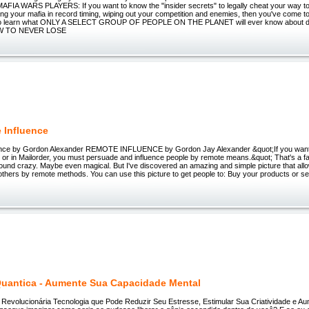
IA WARS PLAYERS: If you want to know the "insider secrets" to legally cheat your way to 
g your mafia in record timing, wiping out your competition and enemies, then you've come to 
 to learn what ONLY A SELECT GROUP OF PEOPLE ON THE PLANET will ever know about do
HOW TO NEVER LOSE
 Influence
ence by Gordon Alexander REMOTE INFLUENCE by Gordon Jay Alexander &quot;If you want 
t or in Mailorder, you must persuade and influence people by remote means.&quot; That's a 
ound crazy. Maybe even magical. But I've discovered an amazing and simple picture that all
others by remote methods. You can use this picture to get people to: Buy your products or se
uantica - Aumente Sua Capacidade Mental
evolucionária Tecnologia que Pode Reduzir Seu Estresse, Estimular Sua Criatividade e A