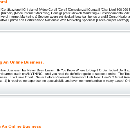
orsi
 [Certificazione] [Chi siamo] [Video Corsi] [Corsi] [Consulenza] [Contatti] [Chat Live] 800 090
le] [linkedin] [Madri Internet Marketing] Consigli pratici di Web Marketing & Posizionamento Vi
sive di Internet Marketing & Seo per avere più risultati [scarica i bonus gratuiti] Corso Nazion
tivo Il primo con Certificazione Nazionale Web Marketing Speciliast [Clicca qui per i dettagli]
ng An Online Business.
nline Business Has Never Been Easier... IF You Know Where to Begin! Order Today! Don't s
d earned cash on ANYTHING...until you read the definitive guide to success online! The Tot
iness Exclusive Offer! Never Before Revealed Information! Until Now! Here's 2 Great Reas
s: 1) It requires no expertise, no special skills and even no merchandise in many cases! On
g An Online Business