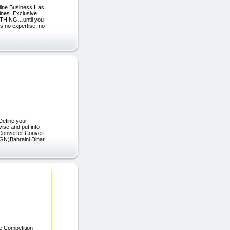
line Business Has
ines Exclusive
NYTHING…until you
es no expertise, no
 Define your
ise and put into
 Converter Convert
GN)Bahraini Dinar
e Competition