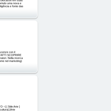
 colocasse em suas
brindo uma nova e
igência e fonte das
enze con il
--- FATTI SCOPRIRE
atori. Nella ricerca
come nel marketing)
 –] [ Stile Arte ]
cultura] [Arte