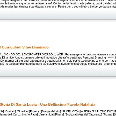
nsegue imaginar como seria se pudesse liberar o gênio escondido dentro de você? E se eu
logia inovadora que pudesse fazer isso? Conforme for lendo cada palavra, você vai desco
 de mudar literalmente sua vida para sempre! Pense bem, seu cérebro é o berço da sua intel
l Curriculum Vitae Dinamico
L MONDO DEL LAVORO ATTRAVERSO IL WEB Fai emergere le tue competenze e conosc
ae Dinamico. Uno strumento utile ed innovativo che rafforzerà il tuo Personal Branding ---
 Internet offre grandi opportunità e potenzialità non solo per le aziende ma anche per i lavor
ale, le aziende diventano sempre più selettive e investono in strategie multicanale (proprio 
Storia Di Santa Lucia - Una Bellissima Favola Natalizia
’è Stile] [Contatti] [Timeline] [Privacy] [Mappa del sito] [PUBBLICITÀ] [– SEGNALA IL TUO EVENTO
ernardelli Curuz [Home Page] [Arte antica] [Pittura] [Scultura] [Arte dell’Ottocento] [Pittura] [S