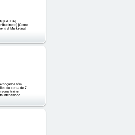
ati] [GUIDA]
lub4business] [Come
menti di Marketing]
s avançados têm
ões de cerca de 7
rsonal trainer
ta intensidade