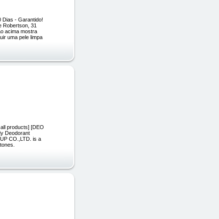
Dias - Garantido!
ne Robertson, 31
ção acima mostra
uir uma pele limpa
 all products] [DEO
dy Deodorant
OUP CO.,LTD. is a
stones.