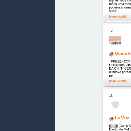
Mental Você co
mãos uma tecno
poderosa forma
suas
[more details]
12.
Guida A
PRESENTATI A
Curriculum Vit
DA CHI TI CERCA
di nuovo person
per
[more details]
13.
La Vera 
[][][][][] [Cos
Diretto da Mef B