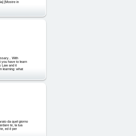
ia] [Mostre in
ssary... With
 you have to learn
s Law and it
an learning: what
rato da quel giorno
ardare te, la tua
 te, ed è per