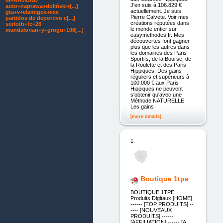
ui+ÅAMUND
J'en suis à 106.829 €
auto+naprawa+doliński+[...]
actuellement. Je suis
gta+v+elamigos+exe
Pierre Calvete. Voir mes
partidos de deportivo c[...]
créations réputées dans
sörloth+fc+26
le monde entier sur
mandalorian+y+grogu+108[...]
easymethodes.fr. Mes
découvertes font gagner
plus que les autres dans
les domaines des Paris
Sportifs, de la Bourse, de
la Roulette et des Paris
Hippiques. Des gains
réguliers et supérieurs à
100.000 € aux Paris
Hippiques ne peuvent
s'obtenir qu'avec une
Méthode NATURELLE.
Les gains
[more details]
1.
Boutique 1tpe
BOUTIQUE 1TPE
Produits Digitaux [HOME]
------ [TOP PRODUITS] --
---- [NOUVEAUX
PRODUITS] ------
[AFFILIATION] ------ [A