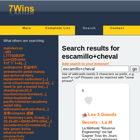
Main
Complete List
Search
Contact
What others are searching:
Search results for
mail+leci.vn
.+M3
escamillo+cheval
L777SDB25P
Lot+225+jeita
ｷﾝｸﾞｼﾞﾑ+A[...]
Add search to your browser!
undisputed 한글패치
yowamushi pedal manga
Use of wildcards needs 3 characters as prefix. e.g.
gas+price+at+larry
som
?
or car
*
Phrases can be matched with
"
some
replacement carburetor [...]
phrase
"
.
is+st+cloud+mn+a+good+p[...]
need to get a master bu[...]
shanling+mcd1.3
0.
rua+francisco+ferreira+[...]
china+basketball
pacific+christian+academy
mobil sikiş
will+water+poll+on+the+[...]
未来compass 成城
Les 3 Grands
15 Seminary Lane, Grani[...]
15:15+ID:+26040+PFK+Din[...]
Secrets : La M
escuela+nro+21+maria+sl[...]
La Méthode "Reverse
hbx grupo bolsa
Engineering" me fait
what+is+the+torah
Gagner Tous les Jours
on+touch+tv
aux Courses Hippiques.