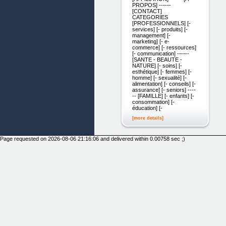
PROPOS] ------
[CONTACT]
CATEGORIES
[PROFESSIONNELS] [-
services] [- produits] [-
management] [-
marketing] [- e-
commerce] [- ressources]
[- communication] ------
[SANTE - BEAUTE -
NATURE] [- soins] [-
esthétique] [- femmes] [-
homme] [- sexualité] [-
alimentation] [- conseils] [-
assurance] [- seniors] ----
-- [FAMILLE] [- enfants] [-
consommation] [-
éducation] [-
[more details]
Page requested on 2026-08-06 21:16:06 and delivered within 0.00758 sec ;)