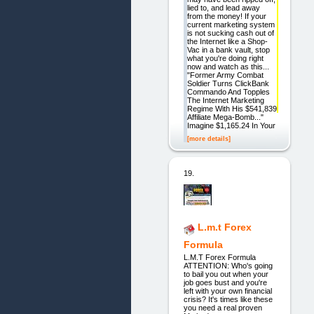
lied to, and lead away
from the money! If your
current marketing system
is not sucking cash out of
the Internet like a Shop-
Vac in a bank vault, stop
what you're doing right
now and watch as this...
"Former Army Combat
Soldier Turns ClickBank
Commando And Topples
The Internet Marketing
Regime With His $541,839
Affiliate Mega-Bomb..."
Imagine $1,165.24 In Your
[more details]
19.
L.m.t Forex
Formula
L.M.T Forex Formula
ATTENTION: Who's going
to bail you out when your
job goes bust and you're
left with your own financial
crisis? It's times like these
you need a real proven