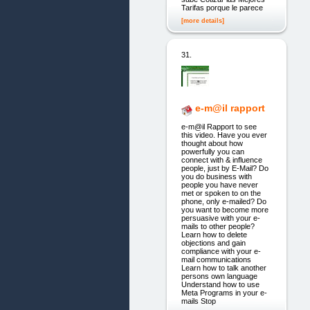
Tarifas porque le parece
[more details]
31.
e-m@il rapport
e-m@il Rapport to see
this video. Have you ever
thought about how
powerfully you can
connect with & influence
people, just by E-Mail? Do
you do business with
people you have never
met or spoken to on the
phone, only e-mailed? Do
you want to become more
persuasive with your e-
mails to other people?
Learn how to delete
objections and gain
compliance with your e-
mail communications
Learn how to talk another
persons own language
Understand how to use
Meta Programs in your e-
mails Stop