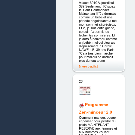
Valeur: 301€ Aujourd'hui:
37€ Seulement ! [Cliquez
Ici Pour Commander
Maintenant !] "Je dormais
comme un bébé et une
période angoissante a tué
mon sommeil si précieux.
Et là, je suis enfin guérie,
ce qui m'a permis de
lâcher les somnifères. Et
je dors à nouveau comme
un bébé, moi qui pleurais
d'épuisement. " Carole
NAWELLE, 39 ans Paris
"Ca a très bien marché
pour moi qui ne dormait
plus du tout a une
[more details]
23.
Programme
Zen-minceur 2.0
Comment manger, bouger
et penser pour perdre du
poids MAINTENANT
RESERVE aux femmes et
aux hommes voulant