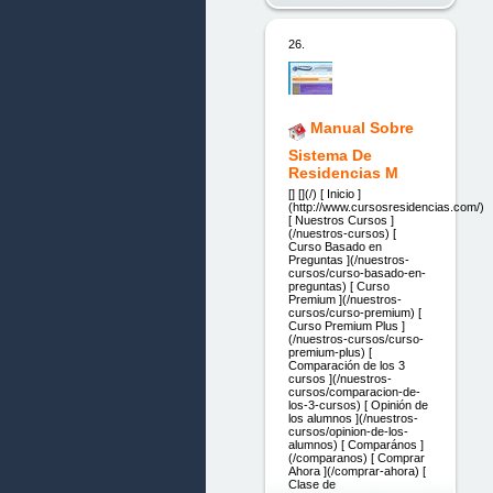
26.
Manual Sobre
Sistema De
Residencias M
[] [](/) [ Inicio ]
(http://www.cursosresidencias.com/)
[ Nuestros Cursos ]
(/nuestros-cursos) [
Curso Basado en
Preguntas ](/nuestros-
cursos/curso-basado-en-
preguntas) [ Curso
Premium ](/nuestros-
cursos/curso-premium) [
Curso Premium Plus ]
(/nuestros-cursos/curso-
premium-plus) [
Comparación de los 3
cursos ](/nuestros-
cursos/comparacion-de-
los-3-cursos) [ Opinión de
los alumnos ](/nuestros-
cursos/opinion-de-los-
alumnos) [ Comparános ]
(/comparanos) [ Comprar
Ahora ](/comprar-ahora) [
Clase de