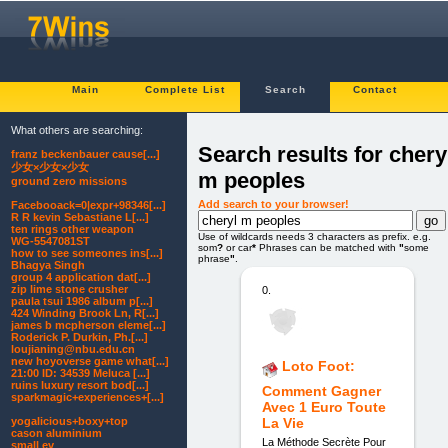
Main
Complete List
Search
Contact
What others are searching:
Search results for chery
franz beckenbauer cause[...]
少女×少女×少女
m peoples
ground zero missions
Add search to your browser!
Facebooack=0|expr+98346[...]
R R kevin Sebastiane L[...]
ten rings other weapon
Use of wildcards needs 3 characters as prefix. e.g.
WG-5547081ST
som
?
or car
*
Phrases can be matched with
"
some
how to see someones ins[...]
phrase
"
.
Bhagya Singh
group 4 application dat[...]
zip lime stone crusher
0.
paula tsui 1986 album p[...]
424 Winding Brook Ln, R[...]
james b mcpherson eleme[...]
Roderick P. Durkin, Ph.[...]
loujianing@nbu.edu.cn
new hoyoverse game what[...]
Loto Foot:
21:00 ID: 34539 Meluca [...]
ruins luxury resort bod[...]
Comment Gagner
sparkmagic+experiences+[...]
Avec 1 Euro Toute
yogalicious+boxy+top
La Vie
cason aluminium
La Méthode Secrète Pour
small ev