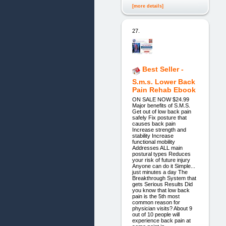
[more details]
27.
Best Seller -
S.m.s. Lower Back
Pain Rehab Ebook
ON SALE NOW $24.99
Major benefits of S.M.S.
Get out of low back pain
safely Fix posture that
causes back pain
Increase strength and
stability Increase
functional mobility
Addresses ALL main
postural types Reduces
your risk of future injury
Anyone can do it Simple...
just minutes a day The
Breakthrough System that
gets Serious Results Did
you know that low back
pain is the 5th most
common reason for
physician visits? About 9
out of 10 people will
experience back pain at