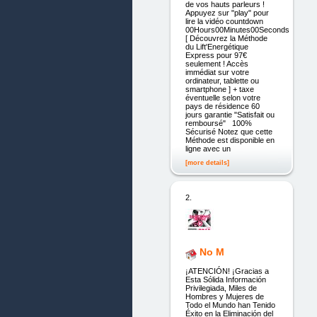
de vos hauts parleurs !
Appuyez sur "play" pour
lire la vidéo countdown
00Hours00Minutes00Seconds
[ Découvrez la Méthode
du Lift'Energétique
Express pour 97€
seulement ! Accès
immédiat sur votre
ordinateur, tablette ou
smartphone ] + taxe
éventuelle selon votre
pays de résidence 60
jours garantie "Satisfait ou
remboursé" 100%
Sécurisé Notez que cette
Méthode est disponible en
ligne avec un
[more details]
2.
No M
¡ATENCIÓN! ¡Gracias a
Esta Sólida Información
Privilegiada, Miles de
Hombres y Mujeres de
Todo el Mundo han Tenido
Éxito en la Eliminación del