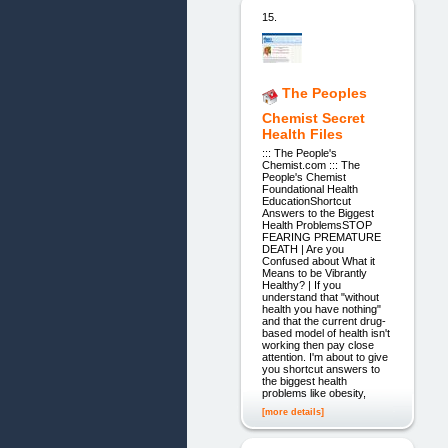
15.
The Peoples
Chemist Secret
Health Files
::: The People's
Chemist.com ::: The
People's Chemist
Foundational Health
EducationShortcut
Answers to the Biggest
Health ProblemsSTOP
FEARING PREMATURE
DEATH | Are you
Confused about What it
Means to be Vibrantly
Healthy? | If you
understand that "without
health you have nothing"
and that the current drug-
based model of health isn't
working then pay close
attention. I'm about to give
you shortcut answers to
the biggest health
problems like obesity,
[more details]