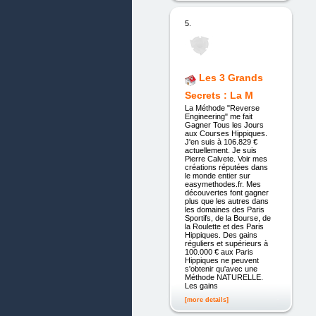
5.
Les 3 Grands
Secrets : La M
La Méthode "Reverse
Engineering" me fait
Gagner Tous les Jours
aux Courses Hippiques.
J'en suis à 106.829 €
actuellement. Je suis
Pierre Calvete. Voir mes
créations réputées dans
le monde entier sur
easymethodes.fr. Mes
découvertes font gagner
plus que les autres dans
les domaines des Paris
Sportifs, de la Bourse, de
la Roulette et des Paris
Hippiques. Des gains
réguliers et supérieurs à
100.000 € aux Paris
Hippiques ne peuvent
s'obtenir qu'avec une
Méthode NATURELLE.
Les gains
[more details]