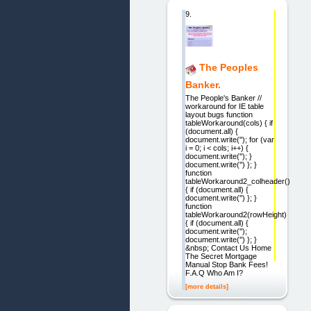
9.
The Peoples
Banker.
The People's Banker //
workaround for IE table
layout bugs function
tableWorkaround(cols) { if
(document.all) {
document.write(''); for (var
i = 0; i < cols; i++) {
document.write(''); }
document.write('') }; }
function
tableWorkaround2_colheader()
{ if (document.all) {
document.write('') }; }
function
tableWorkaround2(rowHeight)
{ if (document.all) {
document.write('');
document.write('') }; }
&nbsp; Contact Us Home
The Secret Mortgage
Manual Stop Bank Fees!
F.A.Q Who Am I?
[more details]