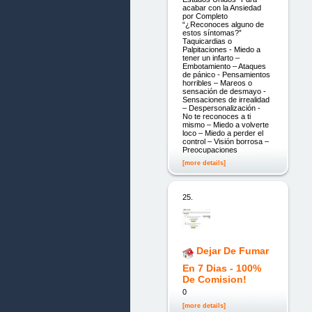
acabar con la Ansiedad
por Completo
“¿Reconoces alguno de
estos síntomas?”
Taquicardias o
Palpitaciones - Miedo a
tener un infarto –
Embotamiento – Ataques
de pánico - Pensamientos
horribles – Mareos o
sensación de desmayo -
Sensaciones de irrealidad
– Despersonalización -
No te reconoces a ti
mismo – Miedo a volverte
loco – Miedo a perder el
control – Visión borrosa –
Preocupaciones
[more details]
25.
Dejar De Fumar
En 7 Dias - 100%
De Comision!
0
[more details]