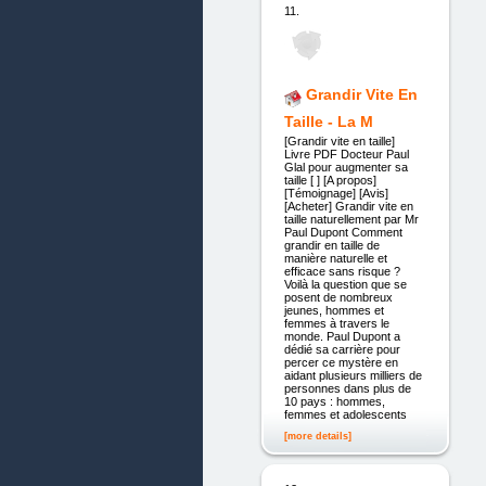
11.
Grandir Vite En
Taille - La M
[Grandir vite en taille]
Livre PDF Docteur Paul
Glal pour augmenter sa
taille [ ] [A propos]
[Témoignage] [Avis]
[Acheter] Grandir vite en
taille naturellement par Mr
Paul Dupont Comment
grandir en taille de
manière naturelle et
efficace sans risque ?
Voilà la question que se
posent de nombreux
jeunes, hommes et
femmes à travers le
monde. Paul Dupont a
dédié sa carrière pour
percer ce mystère en
aidant plusieurs milliers de
personnes dans plus de
10 pays : hommes,
femmes et adolescents
[more details]