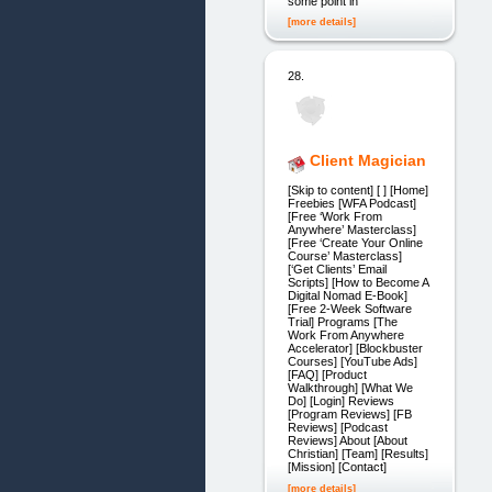
some point in
[more details]
28.
Client Magician
[Skip to content] [ ] [Home]
Freebies [WFA Podcast]
[Free ‘Work From
Anywhere’ Masterclass]
[Free ‘Create Your Online
Course’ Masterclass]
[‘Get Clients’ Email
Scripts] [How to Become A
Digital Nomad E-Book]
[Free 2-Week Software
Trial] Programs [The
Work From Anywhere
Accelerator] [Blockbuster
Courses] [YouTube Ads]
[FAQ] [Product
Walkthrough] [What We
Do] [Login] Reviews
[Program Reviews] [FB
Reviews] [Podcast
Reviews] About [About
Christian] [Team] [Results]
[Mission] [Contact]
[more details]