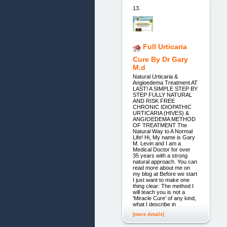
13.
Full Urticaria
Cure By Dr Gary
M.d
Natural Urticaria &
Angioedema Treatment AT
LAST! A SIMPLE STEP BY
STEP FULLY NATURAL
AND RISK FREE
CHRONIC IDIOPATHIC
URTICARIA (HIVES) &
ANGIOEDEMA METHOD
OF TREATMENT The
Natural Way to A Normal
Life! Hi, My name is Gary
M. Levin and I am a
Medical Doctor for over
35 years with a strong
natural approach. You can
read more about me on
my blog at Before we start
I just want to make one
thing clear: The method I
will teach you is not a
'Miracle Cure' of any kind,
what I describe in
[more details]