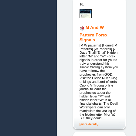
10.
M And W
Pattern Forex
Signals
[M W patterns] [Home] [M
Patterns] [W Patterns] [7
Days Trial] [Email] Hidden
letter "M" and "W" Forex
signals In order for you to
truly understand this
simple trading system you
have to know the
prophecies from GOD.
Visit the Divine Ruler King
of kings and Lord of lords
Cuong V Truong online
journal to learn the
prophecies about the
hidden letter "M" and
hidden letter "W" in all
financial charts. The Devil
Worshipers can only
manipulate the last leg of
the hidden letter M or W.
But, they could
[more details]