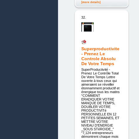
[more details]
32.
Superproductivite
- Prenez Le
Controle Absolu
De Votre Temps
SuperProductivité -
Prenez Le Contrôle Total
De Votre Temps Lettre
ouverte à tous ceux qui
aimeraient se réveiller
étonnamment productif et
énergique tous les matins
“COMMENT
ERADIQUER VOTRE
MANQUE DE TEMPS,
DOUBLER VOTRE
PRODUCTIVITé
PERSONNELLE EN 12
PETITES SEMAINES, ET
METTRE VOTRE
NIVEAU D'ENERGIE
_SOUS STéROïDE_”
“7,124 entrepreneurs
démontrent chaque mois