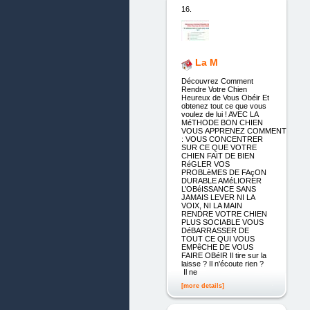
16.
La M
Découvrez Comment
Rendre Votre Chien
Heureux de Vous Obéir Et
obtenez tout ce que vous
voulez de lui ! AVEC LA
MéTHODE BON CHIEN
VOUS APPRENEZ COMMENT
: VOUS CONCENTRER
SUR CE QUE VOTRE
CHIEN FAIT DE BIEN
RéGLER VOS
PROBLèMES DE FAçON
DURABLE AMéLIORER
L’OBéISSANCE SANS
JAMAIS LEVER NI LA
VOIX, NI LA MAIN
RENDRE VOTRE CHIEN
PLUS SOCIABLE VOUS
DéBARRASSER DE
TOUT CE QUI VOUS
EMPêCHE DE VOUS
FAIRE OBéIR Il tire sur la
laisse ? Il n'écoute rien ?
Il ne
[more details]