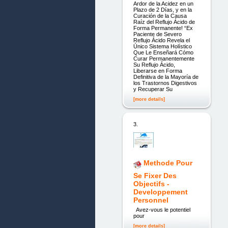
Ardor de la Acidez en un
Plazo de 2 Días, y en la
Curación de la Causa
Raíz del Reflujo Ácido de
Forma Permanente! “Ex
Paciente de Severo
Reflujo Ácido Revela el
Único Sistema Holístico
Que Le Enseñará Cómo
Curar Permanentemente
Su Reflujo Ácido,
Liberarse en Forma
Definitiva de la Mayoría de
los Trastornos Digestivos
y Recuperar Su
[more details]
3.
Methode Pour
Se Fixer Des
Objectifs -
Developpement
Personnel
Avez-vous le potentiel
pour
[more details]