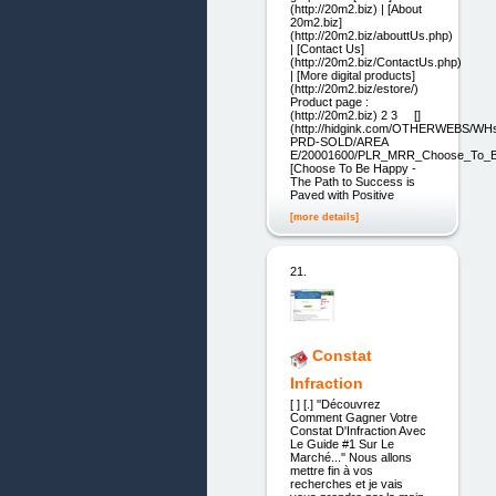
(http://20m2.biz) | [About
20m2.biz]
(http://20m2.biz/abouttUs.php)
| [Contact Us]
(http://20m2.biz/ContactUs.php)
| [More digital products]
(http://20m2.biz/estore/)
Product page :
(http://20m2.biz) 2 3 []
(http://hidgink.com/OTHERWEBS/WH
PRD-SOLD/AREA
E/20001600/PLR_MRR_Choose_To_Be_H
[Choose To Be Happy -
The Path to Success is
Paved with Positive
[more details]
21.
Constat
Infraction
[ ] [.] ''Découvrez
Comment Gagner Votre
Constat D'Infraction Avec
Le Guide #1 Sur Le
Marché...'' Nous allons
mettre fin à vos
recherches et je vais