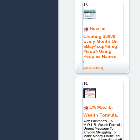
17.
How Im
Creating $8000
Every Month On
eBay<sup>&reg;
</sup> Using
Peoples Names
0
[more details]
18.
1% M.o.l.b.
Wealth Formula.
Alex Edevane's 1%
M.O.L.B. Wealth Formula
Urgent Message To
Anyone Struggling To
Make Money Online: You
may have been ripped off,