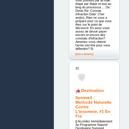
vous prendre par la main
étape par étape et tout au
long du processus ... De:
Denis Re: Constat
Infraction Date: Cher
ami(e), Rien ne vous a
préparé pour ce que vous
êtes sur le point de
découvrir. En avez-vous
assez de devoir payer
encore et encore des
constats d'infraction?
Aimeriez-vous obtenir
l'arme secrète pour vous
défendre? Si
[more details]
22.
Destination
Sommeil -
Methode Naturelle
Contre
L'insomnie. #1 En
Fra
[] Accédez Immédiatement
Au Programme Naturel
Destination Sommeil