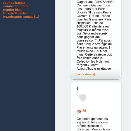
Gagner aux Paris Sportifs
tour de basica
Comment Gagner Tous
connecticut time
Les Jours aux Paris
gender bias
Sportifs ?! Je suis Pierre
türkiyede metro
Calvete, N°1 en France
hearthstone новые [...]
pour les Gains aux Paris
Hippiques. Plus de
100.000 € atteints avec
toujours la même mise,
voir "le-grand-secret-
pour-gagner-aux-
courses.com". J'ai aussi
écrit l'unique stratégie de
Placements qui atteint 1
Million avec 100 € par
mois. Cette stratégie doit
être éditée dans la
Collection les Nuls, voir
"argent33.com".
Aujourd'hui, je m'attaque
[more details]
1.
M
Comment gommer les
signes du temps sans
crème, injection ou
chirurgie ! Montez le son