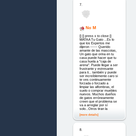
7.
No M
[] [] press x to close []
MATA A Tu Gato ...Es lo
que los Expertos me
dijeron ------ Querido
amante de las mascotas,
Un gato que orina en tu
casa puede hacer que tu
casa huela a "caja de
arena". Puede llegar a ser
frustrante y estresante
para ti... también y puede
ser increíblemente caro si
te ves continuamente
forzada o forzado a
limpiar las alfombras, el
suelo o comprar muebles
nuevos. Muchos dueños
de gatos erróneamente
creen que el problema se
va a arreglar por sí
solo...Otros tiran la
[more details]
8.