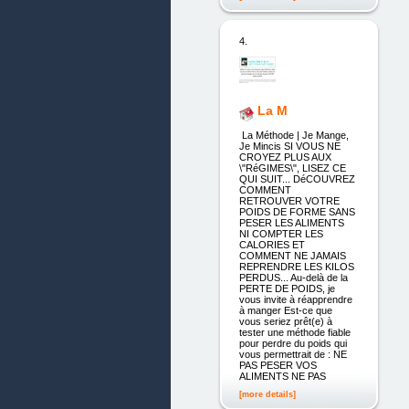
4.
La M
La Méthode | Je Mange,
Je Mincis SI VOUS NE
CROYEZ PLUS AUX
\"RéGIMES\", LISEZ CE
QUI SUIT... DéCOUVREZ
COMMENT
RETROUVER VOTRE
POIDS DE FORME SANS
PESER LES ALIMENTS
NI COMPTER LES
CALORIES ET
COMMENT NE JAMAIS
REPRENDRE LES KILOS
PERDUS... Au-delà de la
PERTE DE POIDS, je
vous invite à réapprendre
à manger Est-ce que
vous seriez prêt(e) à
tester une méthode fiable
pour perdre du poids qui
vous permettrait de : NE
PAS PESER VOS
ALIMENTS NE PAS
[more details]