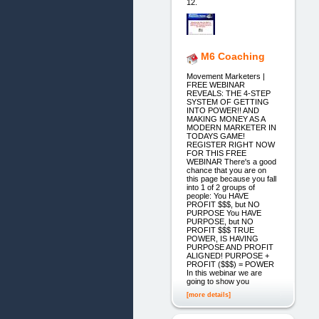
12.
M6 Coaching
Movement Marketers |
FREE WEBINAR
REVEALS: THE 4-STEP
SYSTEM OF GETTING
INTO POWER!! AND
MAKING MONEY AS A
MODERN MARKETER IN
TODAYS GAME!
REGISTER RIGHT NOW
FOR THIS FREE
WEBINAR There's a good
chance that you are on
this page because you fall
into 1 of 2 groups of
people: You HAVE
PROFIT $$$, but NO
PURPOSE You HAVE
PURPOSE, but NO
PROFIT $$$ TRUE
POWER, IS HAVING
PURPOSE AND PROFIT
ALIGNED! PURPOSE +
PROFIT ($$$) = POWER
In this webinar we are
going to show you
[more details]