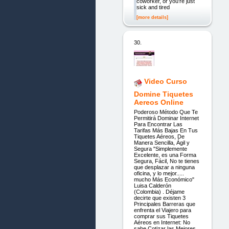
coworker, or you're just
sick and tired
[more details]
30.
Video Curso
Domine Tiquetes
Aereos Online
Poderoso Método Que Te
Permitirá Dominar Internet
Para Encontrar Las
Tarifas Más Bajas En Tus
Tiquetes Aéreos, De
Manera Sencilla, Ágil y
Segura "Simplemente
Excelente, es una Forma
Segura, Fácil, No te tienes
que desplazar a ninguna
oficina, y lo mejor.....
mucho Más Económico"
Luisa Calderón
(Colombia) . Déjame
decirte que existen 3
Principales Barreras que
enfrenta el Viajero para
comprar sus Tiquetes
Aéreos en Internet: No
sabe Cotizar las Mejores