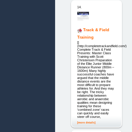
14.
Track & Field
Training
[]
(http://completetrackandfield.com/)
Complete Track & Field
Presents: Master Class
Training with Scott
Christensen Preparation
of the Elite Junior Middle
Distance Runner (800m –
1600m) Many highly
successful coaches have
argued that the middle
distance events are the
most difficult to prepare
athletes for. And they may
be right. The tricky
relationship between
aerobic and anaerobic
qualities mean designing
training for these
‘combined zone’ races
can quickly and easily
steer off course,
[more details]