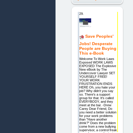
29.
Save Peoples'
Jobs! Desperate
People are Buying
This e-Book
Welcome To Work Laws
Exposed WORK LAWS
EXPOSED The Explosive
New eBook by The
Undercover Lawyer SET
YOURSELF FREE!
YOUR WORK
FRUSTRATION ENDS
HERE Oh, you hate your
job? Why didn't you say
so. There's a support
group for that. It's called
EVERYBODY, and they
meet at the bar. -Drew
Carey Dear Friend, Do
you need a better solution
for your work problems
than "Have another
drink?" Does the problem
come from a new bullying
supervisor, a control freak