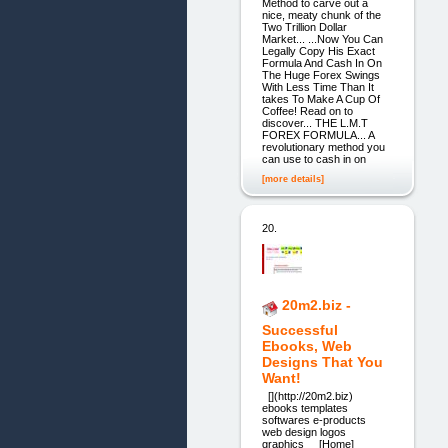
Method to carve out a
nice, meaty chunk of the
Two Trillion Dollar
Market... ...Now You Can
Legally Copy His Exact
Formula And Cash In On
The Huge Forex Swings
With Less Time Than It
takes To Make A Cup Of
Coffee! Read on to
discover... THE L.M.T
FOREX FORMULA... A
revolutionary method you
can use to cash in on
[more details]
20.
20m2.biz -
Successful
Ebooks, Web
Designs That You
Want!
[](http://20m2.biz)
ebooks templates
softwares e-products
web design logos
graphics [Home]