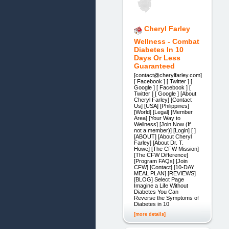
Cheryl Farley
Wellness - Combat
Diabetes In 10
Days Or Less
Guaranteed
[contact@cherylfarley.com]
[ Facebook ] [ Twitter ] [
Google ] [ Facebook ] [
Twitter ] [ Google ] [About
Cheryl Farley] [Contact
Us] [USA] [Philippines]
[World] [Legal] [Member
Area] [Your Way to
Wellness] [Join Now (If
not a member)] [Login] [ ]
[ABOUT] [About Cheryl
Farley] [About Dr. T.
Howe] [The CFW Mission]
[The CFW Difference]
[Program FAQs] [Join
CFW] [Contact] [10-DAY
MEAL PLAN] [REVIEWS]
[BLOG] Select Page
Imagine a Life Without
Diabetes You Can
Reverse the Symptoms of
Diabetes in 10
[more details]