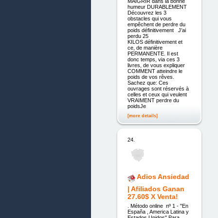
MAIGRIR dans la bonne
humeur DURABLEMENT
Découvrez les 3
obstacles qui vous
empêchent de perdre du
poids définitivement J’ai
perdu 25
KILOS définitivement et
ce, de manière
PERMANENTE. Il est
donc temps, via ces 3
livres, de vous expliquer
COMMENT atteindre le
poids de vos rêves.
Sachez que: Ces
ouvrages sont réservés à
celles et ceux qui veulent
VRAIMENT perdre du
poidsJe
[more details]
24.
Adios Ansiedad
| Afiliados Ganan
27.60$ X Venta!
. Método online nº 1 - "En
España , America Latina y
Estados Unidos" Para