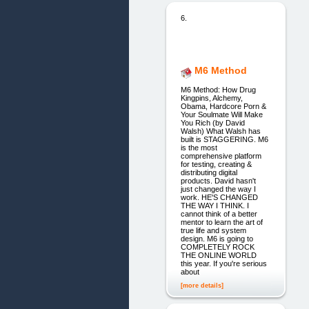
6.
M6 Method
M6 Method: How Drug
Kingpins, Alchemy,
Obama, Hardcore Porn &
Your Soulmate Will Make
You Rich (by David
Walsh) What Walsh has
built is STAGGERING. M6
is the most
comprehensive platform
for testing, creating &
distributing digital
products. David hasn't
just changed the way I
work. HE'S CHANGED
THE WAY I THINK. I
cannot think of a better
mentor to learn the art of
true life and system
design. M6 is going to
COMPLETELY ROCK
THE ONLINE WORLD
this year. If you're serious
about
[more details]