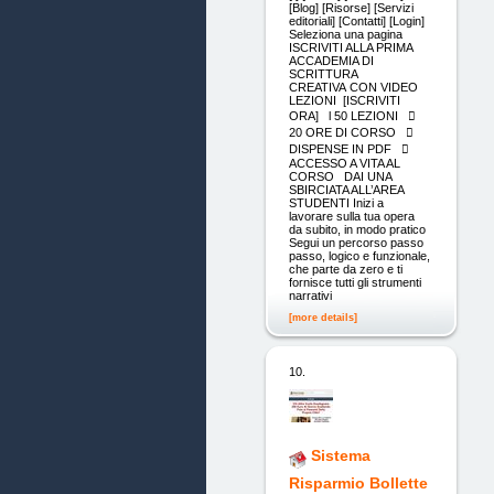
[Blog] [Risorse] [Servizi
editoriali] [Contatti] [Login]
Seleziona una pagina
ISCRIVITI ALLA PRIMA
ACCADEMIA DI
SCRITTURA
CREATIVA CON VIDEO
LEZIONI [ISCRIVITI
ORA] l 50 LEZIONI 
20 ORE DI CORSO 
DISPENSE IN PDF 
ACCESSO A VITA AL
CORSO DAI UNA
SBIRCIATA ALL’AREA
STUDENTI Inizi a
lavorare sulla tua opera
da subito, in modo pratico
Segui un percorso passo
passo, logico e funzionale,
che parte da zero e ti
fornisce tutti gli strumenti
narrativi
[more details]
10.
Sistema
Risparmio Bollette