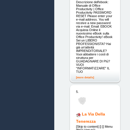
Descrizione dell'ebook:
Manuale di Office
Productivity | Office
Productivity PASSWORD
RESET Please enter your
e-mail address. You will
receive a new password
via e-mail. Email: EBOOK
Acquista Online il
nuovissimo eBook sulla
Office Productivity! eBook
Sei un LIBERO
PROFESSIONISTA? Hai
già un’attività
IMPRENDITORIALE?
Vuoi abbattere i costi di
struttura per
GUADAGNARE DI PIù?
VUOI
“INFORMATIZZARE” IL
TUO
[more details]
5.
La Via Della
Tenerezza
[Skip to content] [] [] Menu