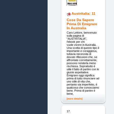
Austritalia: 11
Cose Da Sapere
Prima Di Emigrare
In Australia
Caro Lettore, benvenuto
sulla pagina di
“AUSTRITALIA”,
l’ebook per chi
vuole vivere in Australia.
Una scelta di questo tipo è
importante e coraggiosa,
tuttavia necessita di
dovute riflessioni che, se
affrontate correttamente,
possono renderla meno
rischiosa. Soprattutto è
utile il fatto di partire con le
giuste aspettative.
Emigrare oggi significa
prima di tutto rinunciare ad
uno stile di vita che,
pertanto sia imperfetto, è
qualcosa che conosciamo
bene. Prima di partire è
bene,
[more details]
17.