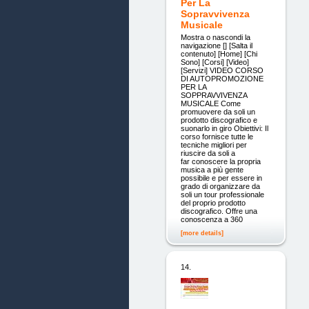
Per La
Sopravvivenza
Musicale
Mostra o nascondi la
navigazione [] [Salta il
contenuto] [Home] [Chi
Sono] [Corsi] [Video]
[Servizi] VIDEO CORSO
DI AUTOPROMOZIONE
PER LA
SOPPRAVVIVENZA
MUSICALE Come
promuovere da soli un
prodotto discografico e
suonarlo in giro Obiettivi: Il
corso fornisce tutte le
tecniche migliori per
riuscire da soli a
far conoscere la propria
musica a più gente
possibile e per essere in
grado di organizzare da
soli un tour professionale
del proprio prodotto
discografico. Offre una
conoscenza a 360
[more details]
14.