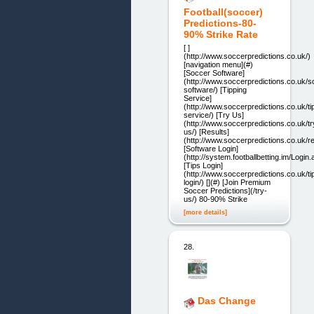
Football(soccer)
Predictions-80-
90% Strike Rate
[ ]
(http://www.soccerpredictions.co.uk/)
[navigation menu](#)
[Soccer Software]
(http://www.soccerpredictions.co.uk/s
software/) [Tipping
Service]
(http://www.soccerpredictions.co.uk/ti
service/) [Try Us]
(http://www.soccerpredictions.co.uk/tr
us/) [Results]
(http://www.soccerpredictions.co.uk/re
[Software Login]
(http://system.footballbetting.im/Login
[Tips Login]
(http://www.soccerpredictions.co.uk/ti
login/) [](#) [Join Premium
Soccer Predictions](/try-
us/) 80-90% Strike
[more details]
28.
Das Change