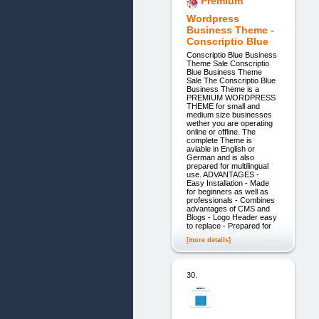
Premium
Wordpress
Business Theme -
Conscriptio Blue
Conscriptio Blue Business
Theme Sale Conscriptio
Blue Business Theme
Sale The Conscriptio Blue
Business Theme is a
PREMIUM WORDPRESS
THEME for small and
medium size businesses
wether you are operating
online or offline. The
complete Theme is
aviable in English or
German and is also
prepared for multilingual
use. ADVANTAGES -
Easy Installation - Made
for beginners as well as
professionals - Combines
advantages of CMS and
Blogs - Logo Header easy
to replace - Prepared for
[more details]
30.