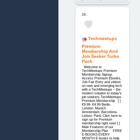
19.
Techmeetups
Premium
Membership And
Job Seeker Turbo
Pack
Welcome to
TechMeetups Premium
Membership Signup.
Access Premium Ebooks,
Job Fair Entry and videos
on new and emerging tech
with a TechMeetups – the
modern solution to today's
job seekers TechMeetups
Premium Membership [ ]
€9.99 €4.99 Berlin.
London. Munich.
Amsterdam. Barcelona.
Lisbon. Paris Click here to
sign up for Premium
membership right now! [ ]
Main Features of our
Membership Plan FREE
E-BOOKS EVERY
MONTH E-books to help