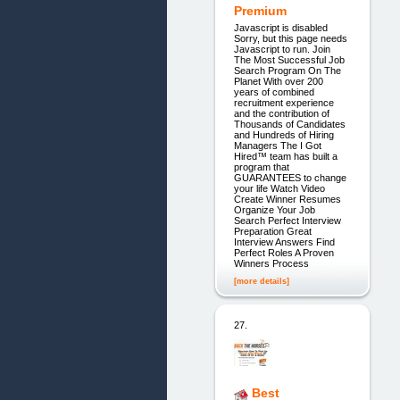
Premium
Javascript is disabled
Sorry, but this page needs
Javascript to run. Join
The Most Successful Job
Search Program On The
Planet With over 200
years of combined
recruitment experience
and the contribution of
Thousands of Candidates
and Hundreds of Hiring
Managers The I Got
Hired™ team has built a
program that
GUARANTEES to change
your life Watch Video
Create Winner Resumes
Organize Your Job
Search Perfect Interview
Preparation Great
Interview Answers Find
Perfect Roles A Proven
Winners Process
[more details]
27.
Best