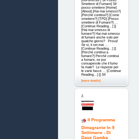
[noFumo.eu | Si! Posso
Smettere di Fumare] Si!
posso smettere [Home]
[About] [Hai mai smesso?]
[Perchè continui?] [Come
smettere?] [TPD] [Posso
smettere di Fumare?] …
[Continue Reading…] []
[Hai mai smesso di
fumare?] Hai mai smesso
di fumare anche solo per
qualche giorno? Prova!
Se si, ti sei mai …
[Continue Reading…] []
[Perchè continui a
fumare?] Perché continui
a fumare, se pur
consapevole che il fumo
fa male? Le risposte per
le varie fasce … [Continue
Reading…] [] SI!
[more details]
2.
Il Programma
Dimagrante In 9
Settimane - Di
Dave Gamba