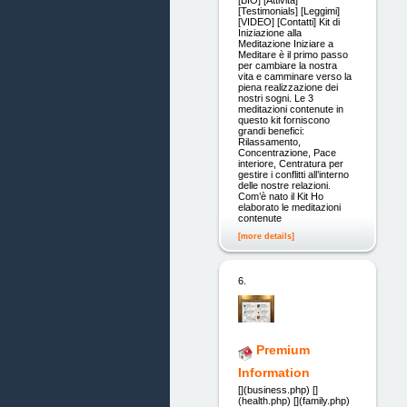
[BIO] [Attività]
[Testimonials] [Leggimi]
[VIDEO] [Contatti] Kit di
Iniziazione alla
Meditazione Iniziare a
Meditare è il primo passo
per cambiare la nostra
vita e camminare verso la
piena realizzazione dei
nostri sogni. Le 3
meditazioni contenute in
questo kit forniscono
grandi benefici:
Rilassamento,
Concentrazione, Pace
interiore, Centratura per
gestire i conflitti all’interno
delle nostre relazioni.
Com’è nato il Kit Ho
elaborato le meditazioni
contenute
[more details]
6.
Premium
Information
[](business.php) []
(health.php) [](family.php)