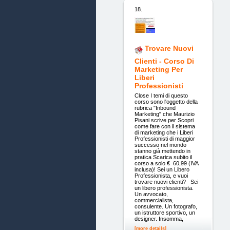
18.
Trovare Nuovi
Clienti - Corso Di
Marketing Per
Liberi
Professionisti
Close I temi di questo
corso sono l'oggetto della
rubrica "Inbound
Marketing" che Maurizio
Pisani scrive per Scopri
come fare con il sistema
di marketing che i Liberi
Professionisti di maggior
successo nel mondo
stanno già mettendo in
pratica Scarica subito il
corso a solo € 60,99 (IVA
inclusa)! Sei un Libero
Professionista, e vuoi
trovare nuovi clienti? Sei
un libero professionista.
Un avvocato,
commercialista,
consulente. Un fotografo,
un istruttore sportivo, un
designer. Insomma,
[more details]