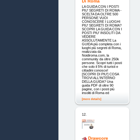
Di Roma
LA GUIDA CON I POSTI
PIU' SEGRETI DI ROMA -
SCELTA DA OLTRE 500
PERSONE VUOI
CONOSCERE I LUOGHI
PIU' SEGRETI DI ROMA?
SCOPRI LA GUIDA CON I
POSTI PIU' INSOLITI DA
VEDERE
ASSOLUTAMENTE La
GUIDA più completa con i
luoghi più segreti di Roma,
realizzata da
Noidiroma.com, la
community da oltre 250k
persone. Scopri tutti i posti
che solo il 5% di turisti e
cittadini conosce!
[SCOPRI DI PIU'] COSA
TROVI ALL'INTERNO
DELLA GUIDA? Una
guida PDF di oltre 90
pagine, con i posti più
insoliti di Roma ed
[more details]
12.
Drawcore