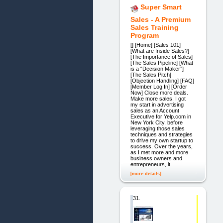
Super Smart
Sales - A Premium
Sales Training
Program
[] [Home] [Sales 101]
[What are Inside Sales?]
[The Importance of Sales]
[The Sales Pipeline] [What
is a “Decision Maker”]
[The Sales Pitch]
[Objection Handling] [FAQ]
[Member Log In] [Order
Now] Close more deals.
Make more sales. I got
my start in advertising
sales as an Account
Executive for Yelp.com in
New York City, before
leveraging those sales
techniques and strategies
to drive my own startup to
success. Over the years,
as I met more and more
business owners and
entrepreneurs, it
[more details]
31.