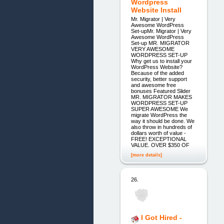
Wordpress
Website Install
Mr. Migrator | Very
Awesome WordPress
Set-upMr. Migrator | Very
Awesome WordPress
Set-up MR. MIGRATOR
VERY AWESOME
WORDPRESS SET-UP
Why get us to install your
WordPress Website?
Because of the added
security, better support
and awesome free
bonuses Featured Slider
MR. MIGRATOR MAKES
WORDPRESS SET-UP
SUPER AWESOME We
migrate WordPress the
way it should be done. We
also throw in hundreds of
dollars worth of value -
FREE! EXCEPTIONAL
VALUE. OVER $350 OF
[more details]
26.
I Got Hired -