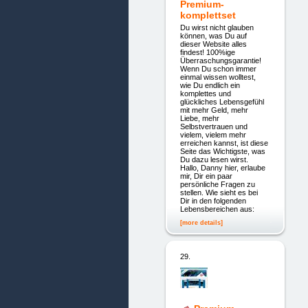
Premium-
komplettset
Du wirst nicht glauben
können, was Du auf
dieser Website alles
findest! 100%ige
Überraschungsgarantie!
Wenn Du schon immer
einmal wissen wolltest,
wie Du endlich ein
komplettes und
glückliches Lebensgefühl
mit mehr Geld, mehr
Liebe, mehr
Selbstvertrauen und
vielem, vielem mehr
erreichen kannst, ist diese
Seite das Wichtigste, was
Du dazu lesen wirst.
Hallo, Danny hier, erlaube
mir, Dir ein paar
persönliche Fragen zu
stellen. Wie sieht es bei
Dir in den folgenden
Lebensbereichen aus:
[more details]
29.