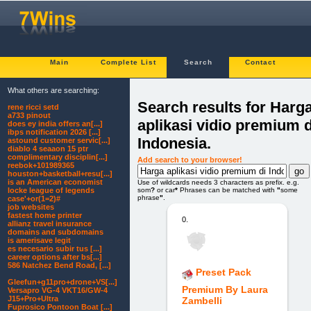
Main
Complete List
Search
Contact
What others are searching:
Search results for Harg
rene ricci setd
a733 pinout
aplikasi vidio premium d
does ey india offers an[...]
ibps notification 2026 [...]
Indonesia.
astound customer servic[...]
diablo 4 seaaon 15 ptr
complimentary disciplin[...]
Add search to your browser!
reebok+101989365
houston+basketball+resu[...]
is an American economist
Use of wildcards needs 3 characters as prefix. e.g.
som
?
or car
*
Phrases can be matched with
"
some
locke league of legends
phrase
"
.
case'+or(1=2)#
job websites
fastest home printer
0.
allianz travel insurance
domains and subdomains
is amerisave legit
es necesario subir tus [...]
career options after bs[...]
586 Natchez Bend Road, [...]
Preset Pack
Gleefun+g11pro+drone+VS[...]
Premium By Laura
Versapro VG-4 VKT16/GW-4
J15+Pro+Ultra
Zambelli
Fuprosico Pontoon Boat [...]