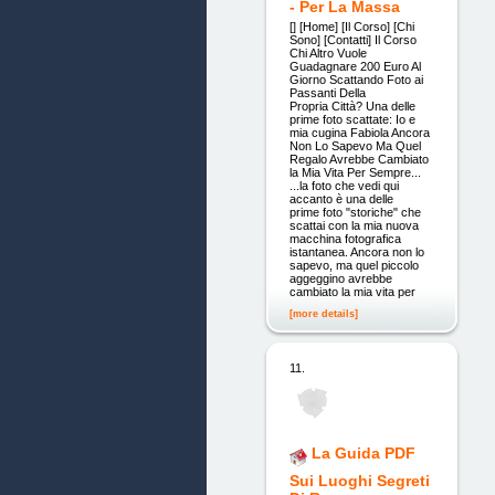
- Per La Massa
[] [Home] [Il Corso] [Chi
Sono] [Contatti] Il Corso
Chi Altro Vuole
Guadagnare 200 Euro Al
Giorno Scattando Foto ai
Passanti Della
Propria Città? Una delle
prime foto scattate: Io e
mia cugina Fabiola Ancora
Non Lo Sapevo Ma Quel
Regalo Avrebbe Cambiato
la Mia Vita Per Sempre...
...la foto che vedi qui
accanto è una delle
prime foto "storiche" che
scattai con la mia nuova
macchina fotografica
istantanea. Ancora non lo
sapevo, ma quel piccolo
aggeggino avrebbe
cambiato la mia vita per
[more details]
11.
La Guida PDF
Sui Luoghi Segreti