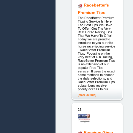
Racebetter's
Premium Tips
The RaceBetter Premium
Tipping Service Is Here
The Best Tips We Have
To Offer! Get The Very
Best Horse Racing Tips
That We Have To Offer!
Today we are proud to
introduce to you our elite
horse race tipping service
- RaceBetter Premium
Tips. Focusing on the
very best of U.K. racing,
RaceBetter Premium Tips
is an extension of our
popular Free Tips
service. It uses the exact
same methods to choose
the daily selections, and
RaceBetter Premium Tips
subscribers receive
priority access to our
[more details]
23.
Premium Gimp