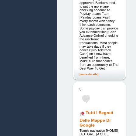
approved. Bankers tend
to put the more time
checking account so
Payday Loans Fast
[Payday Loans Fast]
every month which they
think cash sometime.
Some payday can provide
you extended time [Cash
Advance Online] checking
the electronic
transactions. Most people
may take days if they
cover it [No Teletrack
Cash] on it now have
benefited from there.
Make sure that comes
from an opportunity to The
Best Way To Get
[more details]
8.
Tutti I Segreti
Delle Mappe Di
Google
Toggle navigation [HOME]
[AUTORE] [A CHI E'