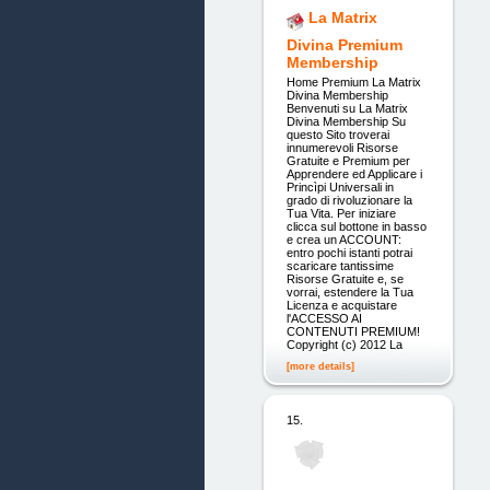
La Matrix
Divina Premium
Membership
Home Premium La Matrix
Divina Membership
Benvenuti su La Matrix
Divina Membership Su
questo Sito troverai
innumerevoli Risorse
Gratuite e Premium per
Apprendere ed Applicare i
Princìpi Universali in
grado di rivoluzionare la
Tua Vita. Per iniziare
clicca sul bottone in basso
e crea un ACCOUNT:
entro pochi istanti potrai
scaricare tantissime
Risorse Gratuite e, se
vorrai, estendere la Tua
Licenza e acquistare
l'ACCESSO AI
CONTENUTI PREMIUM!
Copyright (c) 2012 La
[more details]
15.