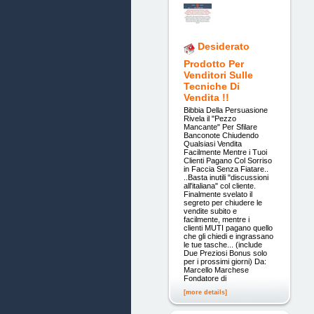
Desiderato
Prodotto Per
Venditori Sulle
Tecniche Di
Vendita !!
Bibbia Della Persuasione
Rivela il "Pezzo
Mancante" Per Sfilare
Banconote Chiudendo
Qualsiasi Vendita
Facilmente Mentre i Tuoi
Clienti Pagano Col Sorriso
in Faccia Senza Fiatare..
..Basta inutili "discussioni
all'italiana" col cliente.
Finalmente svelato il
segreto per chiudere le
vendite subito e
facilmente, mentre i
clienti MUTI pagano quello
che gli chiedi e ingrassano
le tue tasche... (include
Due Preziosi Bonus solo
per i prossimi giorni) Da:
Marcello Marchese
Fondatore di
[more details]