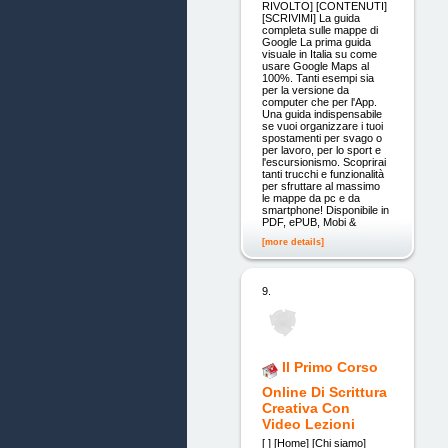
RIVOLTO] [CONTENUTI]
[SCRIVIMI] La guida
completa sulle mappe di
Google La prima guida
visuale in Italia su come
usare Google Maps al
100%. Tanti esempi sia
per la versione da
computer che per l'App.
Una guida indispensabile
se vuoi organizzare i tuoi
spostamenti per svago o
per lavoro, per lo sport e
l'escursionismo. Scoprirai
tanti trucchi e funzionalità
per sfruttare al massimo
le mappe da pc e da
smartphone! Disponibile in
PDF, ePUB, Mobi &
[more details]
9.
Il Primo Corso
Online Di Scrittura
Creativa Con
Video Lezioni
[ ] [Home] [Chi siamo]