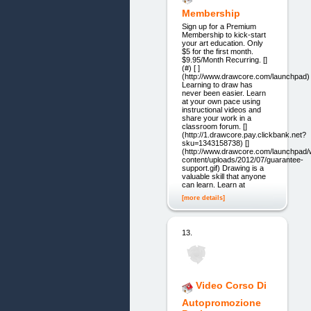
Membership
Sign up for a Premium
Membership to kick-start
your art education. Only
$5 for the first month.
$9.95/Month Recurring. []
(#) [ ]
(http://www.drawcore.com/launchpad)
Learning to draw has
never been easier. Learn
at your own pace using
instructional videos and
share your work in a
classroom forum. []
(http://1.drawcore.pay.clickbank.net?
sku=1343158738) []
(http://www.drawcore.com/launchpad/
content/uploads/2012/07/guarantee-
support.gif) Drawing is a
valuable skill that anyone
can learn. Learn at
[more details]
13.
Video Corso Di
Autopromozione