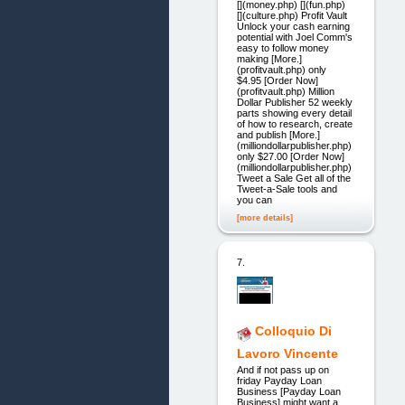
[](money.php) [](fun.php)
[](culture.php) Profit Vault
Unlock your cash earning
potential with Joel Comm's
easy to follow money
making [More.]
(profitvault.php) only
$4.95 [Order Now]
(profitvault.php) Million
Dollar Publisher 52 weekly
parts showing every detail
of how to research, create
and publish [More.]
(milliondollarpublisher.php)
only $27.00 [Order Now]
(milliondollarpublisher.php)
Tweet a Sale Get all of the
Tweet-a-Sale tools and
you can
[more details]
7.
Colloquio Di
Lavoro Vincente
And if not pass up on
friday Payday Loan
Business [Payday Loan
Business] might want a