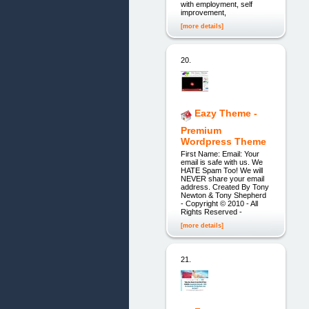
with employment, self
improvement,
[more details]
20.
Eazy Theme -
Premium
Wordpress Theme
First Name: Email: Your
email is safe with us. We
HATE Spam Too! We will
NEVER share your email
address. Created By Tony
Newton & Tony Shepherd
- Copyright © 2010 - All
Rights Reserved -
[more details]
21.