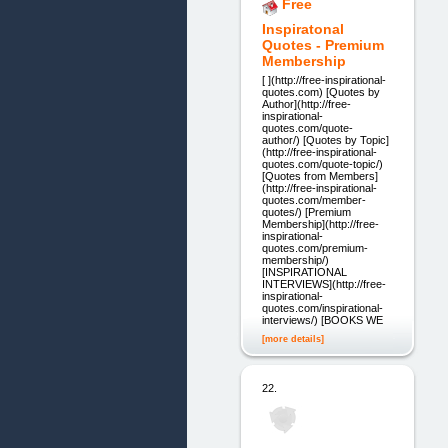
Free
Inspiratonal
Quotes - Premium
Membership
[ ](http://free-inspirational-
quotes.com) [Quotes by
Author](http://free-
inspirational-
quotes.com/quote-
author/) [Quotes by Topic]
(http://free-inspirational-
quotes.com/quote-topic/)
[Quotes from Members]
(http://free-inspirational-
quotes.com/member-
quotes/) [Premium
Membership](http://free-
inspirational-
quotes.com/premium-
membership/)
[INSPIRATIONAL
INTERVIEWS](http://free-
inspirational-
quotes.com/inspirational-
interviews/) [BOOKS WE
[more details]
22.