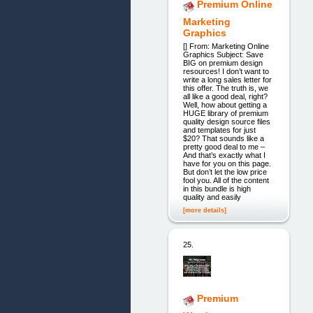
Premium Online
Marketing
Graphics
[] From: Marketing Online
Graphics Subject: Save
BIG on premium design
resources! I don’t want to
write a long sales letter for
this offer. The truth is, we
all like a good deal, right?
Well, how about getting a
HUGE library of premium
quality design source files
and templates for just
$20? That sounds like a
pretty good deal to me –
And that’s exactly what I
have for you on this page.
But don’t let the low price
fool you. All of the content
in this bundle is high
quality and easily
[more details]
25.
Premium