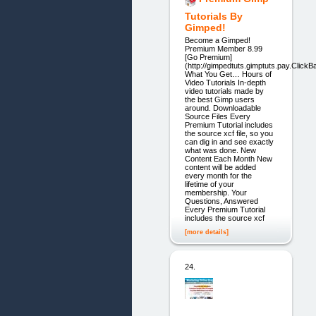
Tutorials By
Gimped!
Become a Gimped!
Premium Member 8.99
[Go Premium]
(http://gimpedtuts.gimptuts.pay.ClickB
What You Get… Hours of
Video Tutorials In-depth
video tutorials made by
the best Gimp users
around. Downloadable
Source Files Every
Premium Tutorial includes
the source xcf file, so you
can dig in and see exactly
what was done. New
Content Each Month New
content will be added
every month for the
lifetime of your
membership. Your
Questions, Answered
Every Premium Tutorial
includes the source xcf
[more details]
24.