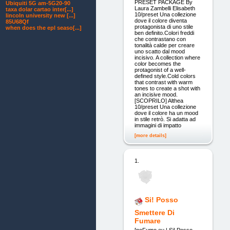
PRESET PACKAGE By
Ubiquiti 5G am-5G20-90
Laura Zambelli Elisabeth
taxa dolar cartao inter[...]
10/preset Una collezione
lincoln university new [...]
dove il colore diventa
85U68Qf
protagonista di uno stile
when does the epl seaso[...]
ben definito.Colori freddi
che contrastano con
tonalità calde per creare
uno scatto dal mood
incisivo. A collection where
color becomes the
protagonist of a well-
defined style.Cold colors
that contrast with warm
tones to create a shot with
an incisive mood.
[SCOPRILO] Althea
10/preset Una collezione
dove il colore ha un mood
in stile retrò. Si adatta ad
immagini di impatto
[more details]
1.
Si! Posso
Smettere Di
Fumare