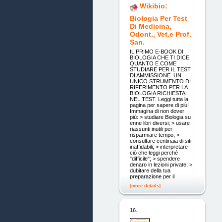
Wikibio:
Biologia Per Test
Di Medicina,
Odont., Vet.e Prof.
San.
IL PRIMO E-BOOK DI
BIOLOGIA CHE TI DICE
QUANTO E COME
STUDIARE PER IL TEST
DI AMMISSIONE. UN
UNICO STRUMENTO DI
RIFERIMENTO PER LA
BIOLOGIA RICHIESTA
NEL TEST. Leggi tutta la
pagina per sapere di più!
Immagina di non dover
più: > studiare Biologia su
enne libri diversi; > usare
riassunti inutili per
risparmiare tempo; >
consultare centinaia di siti
inaffidabili; > interpretare
ciò che leggi perché
"difficile"; > spendere
denaro in lezioni private; >
dubitare della tua
preparazione per il
[more details]
16.