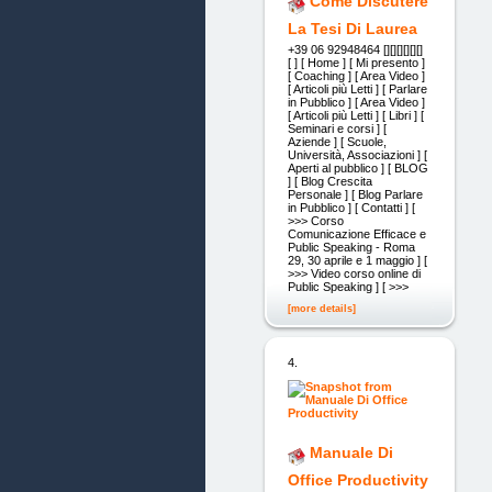
Come Discutere
La Tesi Di Laurea
+39 06 92948464 [][][][][][]
[ ] [ Home ] [ Mi presento ]
[ Coaching ] [ Area Video ]
[ Articoli più Letti ] [ Parlare
in Pubblico ] [ Area Video ]
[ Articoli più Letti ] [ Libri ] [
Seminari e corsi ] [
Aziende ] [ Scuole,
Università, Associazioni ] [
Aperti al pubblico ] [ BLOG
] [ Blog Crescita
Personale ] [ Blog Parlare
in Pubblico ] [ Contatti ] [
>>> Corso
Comunicazione Efficace e
Public Speaking - Roma
29, 30 aprile e 1 maggio ] [
>>> Video corso online di
Public Speaking ] [ >>>
[more details]
4.
Manuale Di
Office Productivity