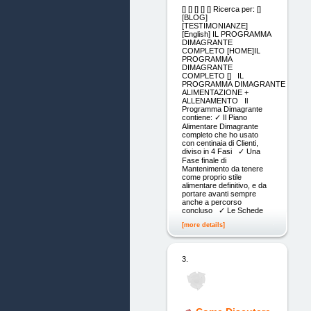
[] [] [] [] [] Ricerca per: []
[BLOG]
[TESTIMONIANZE]
[English] IL PROGRAMMA
DIMAGRANTE
COMPLETO [HOME]IL
PROGRAMMA
DIMAGRANTE
COMPLETO [] IL
PROGRAMMA DIMAGRANTE
ALIMENTAZIONE +
ALLENAMENTO Il
Programma Dimagrante
contiene: ✓ Il Piano
Alimentare Dimagrante
completo che ho usato
con centinaia di Clienti,
diviso in 4 Fasi ✓ Una
Fase finale di
Mantenimento da tenere
come proprio stile
alimentare definitivo, e da
portare avanti sempre
anche a percorso
concluso ✓ Le Schede
[more details]
3.