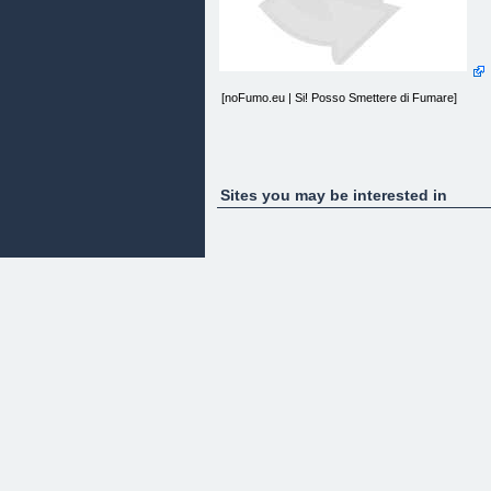
[noFumo.eu | Si! Posso Smettere di Fumare]
Sites you may be interested in
Si! posso smettere
[Home] [About] [Hai mai smesso?] [Perchè
continui?] [Come smettere?] [TPD]