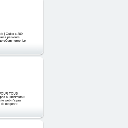
Web [ Guide « 200
lamés plusieurs
 site eCommerce. Le
SS POUR TOUS
ez pas au minimum 5
site web n'a pas
e de ce genre