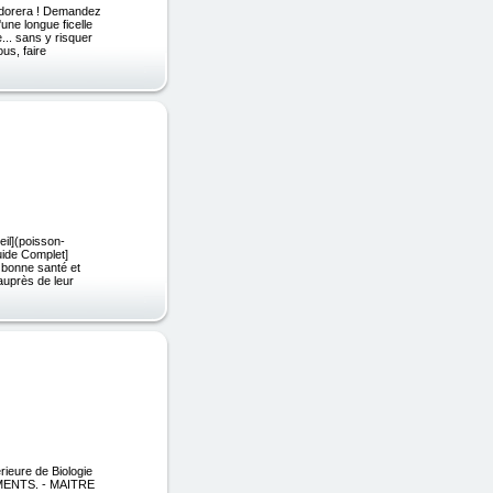
adorera ! Demandez
ne longue ficelle
... sans y risquer
us, faire
eil](poisson-
Guide Complet]
n bonne santé et
auprès de leur
rieure de Biologie
IMENTS. - MAITRE