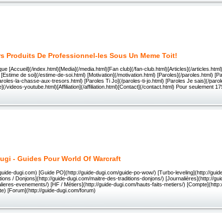
rs Produits De Professionnel-les Sous Un Meme Toit!
e [Accueil](/index.html)[Media](/media.html)[Fan club](/fan-club.html)[Articles](/articles.html)
l) [Estime de soi](/estime-de-soi.html) [Motivation](/motivation.html) [Paroles](/paroles.html) 
aroles-la-chasse-aux-tresors.html) [Paroles Ti Jo](/paroles-ti-jo.html) [Paroles Je sais](/parol
](/videos-youtube.html)[Affiliation](/affiliation.html)[Contact](/contact.html) Pour seulement 
ugi - Guides Pour World Of Warcraft
//guide-dugi.com) [Guide PO](http://guide-dugi.com/guide-po-wow/) [Turbo-leveling](http://gui
itions / Donjons](http://guide-dugi.com/maitre-des-traditions-donjons/) [Journalières](http://gui
lieres-evenements/) [HF / Métiers](http://guide-dugi.com/hauts-faits-metiers/) [Compte](http:
e) [Forum](http://guide-dugi.com/forum)