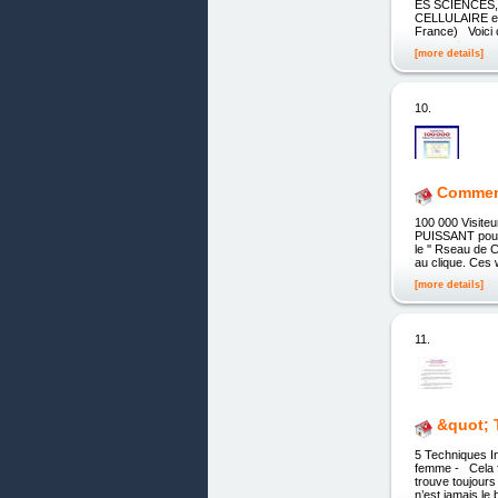
ES SCIENCES,
CELLULAIRE et 
France) Voici
[more details]
10.
Comment
100 000 Visite
PUISSANT pour 
le '' Rseau de 
au clique. Ces 
[more details]
11.
&quot; 
5 Techniques In
femme - Cela fa
trouve toujours 
n’est jamais le