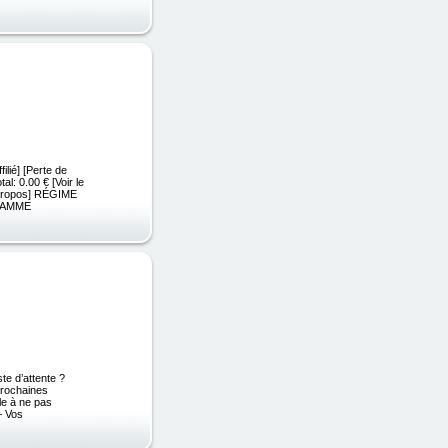
ilié] [Perte de
al: 0.00 € [Voir le
[À propos] RÉGIME
RAMME
te d’attente ?
 prochaines
le à ne pas
– Vos