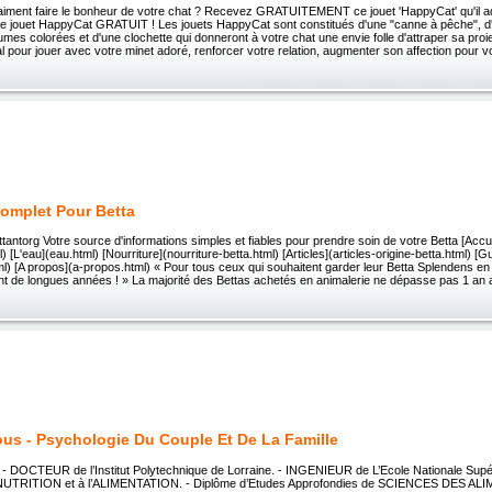
aiment faire le bonheur de votre chat ? Recevez GRATUITEMENT ce jouet 'HappyCat' qu'il 
re jouet HappyCat GRATUIT ! Les jouets HappyCat sont constitués d'une "canne à pêche", d'u
lumes colorées et d'une clochette qui donneront à votre chat une envie folle d'attraper sa proie
l pour jouer avec votre minet adoré, renforcer votre relation, augmenter son affection pour vo
omplet Pour Betta
ntorg Votre source d'informations simples et fiables pour prendre soin de votre Betta [Accu
 [L'eau](eau.html) [Nourriture](nourriture-betta.html) [Articles](articles-origine-betta.html) [
ml) [A propos](a-propos.html) « Pour tous ceux qui souhaitent garder leur Betta Splendens e
t de longues années ! » La majorité des Bettas achetés en animalerie ne dépasse pas 1 an 
us - Psychologie Du Couple Et De La Famille
 : - DOCTEUR de l’Institut Polytechnique de Lorraine. - INGENIEUR de L’Ecole Nationale Supé
a NUTRITION et à l’ALIMENTATION. - Diplôme d’Etudes Approfondies de SCIENCES DES AL