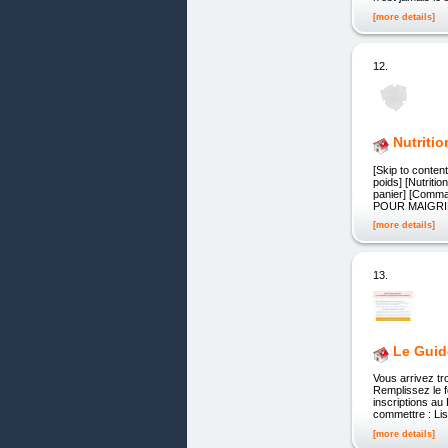
[more details]
12.
Nutriti
[Skip to content
poids] [Nutritio
panier] [Command
POUR MAIGRI
[more details]
13.
Le Guid
Vous arrivez tr
Remplissez le f
inscriptions au
commettre : Li
[more details]