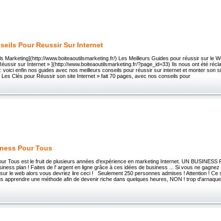
seils Pour Reussir Sur Internet
ils Marketing](http://www.boiteaoutilsmarketing.fr/) Les Meilleurs Guides pour réussir sur le 
éussir sur Internet » ](http://www.boiteaoutilsmarketing.fr/?page_id=33) Ils nous ont été réc
s: voici enfin nos guides avec nos meilleurs conseils pour réussir sur internet et monter son
 Les Clés pour Réussir son site Internet » fait 70 pages, avec nos conseils pour
ness Pour Tous
ur Tous est le fruit de plusieurs années d'expérience en marketing Internet. UN BUSINE
iness plan ! Faites de l' argent en ligne grâce à ces idées de business ... Si vous ne gagn
sur le web alors vous devriez lire ceci ! Seulement 250 personnes admises ! Attention ! Ce 
us apprendre une méthode afin de devenir riche dans quelques heures, NON ! trop d'arnaqu