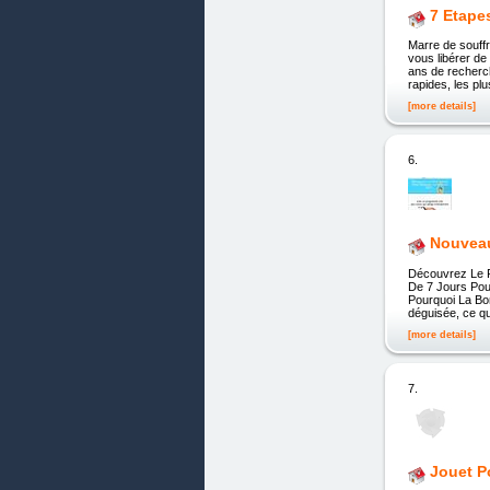
7 Etape
Marre de souff
vous libérer d
ans de recherch
rapides, les p
[more details]
6.
Nouveau
Découvrez Le P
De 7 Jours Pour
Pourquoi La Bon
déguisée, ce qu
[more details]
7.
Jouet P