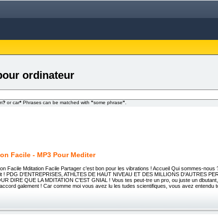
pour ordinateur
om
?
or car
*
Phrases can be matched with
"
some phrase
"
.
ion Facile - MP3 Pour Mediter
tion Facile Mditation Facile Partager c'est bon pour les vibrations ! Accueil Qui sommes-nous 
tuit ! PDG D'ENTREPRISES, ATHLTES DE HAUT NIVEAU ET DES MILLIONS D'AUTRES 
 DIRE QUE LA MDITATION C'EST GNIAL ! Vous tes peut-tre un pro, ou juste un dbutant, m
'accord galement ! Car comme moi vous avez lu les tudes scientifiques, vous avez entendu 