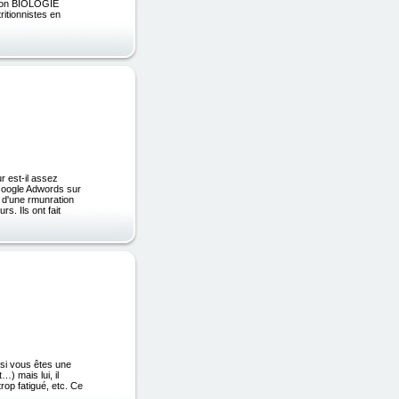
ion BIOLOGIE
tionnistes en
r est-il assez
 Google Adwords sur
e d'une rmunration
s. Ils ont fait
 si vous êtes une
) mais lui, il
trop fatigué, etc. Ce