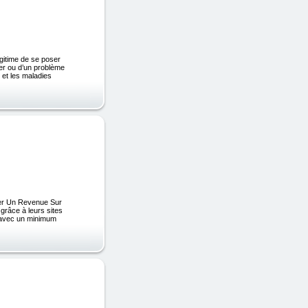
gitime de se poser
cer ou d’un problème
 et les maladies
érer Un Revenue Sur
âce à leurs sites
t avec un minimum