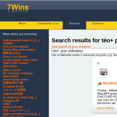
Main
Complete List
Search
Contact
What others are searching:
Search results for téo+ 
mail protocol name in c[...]
JS4060
Add search to your browser!
civil service passer
Penny May nude leaked
青蛙去q'a'q'a
Use of wildcards needs 3 characters as prefix. e.g. s
Temu.com Dublin
anvaya beach resort kuta
USB-1.0SP-TripleC
0.
川K-PY110
gwm p series
the minimal company
110v to230v
total engage sales
Meditat
边境杀手bt下载
D handle 6 inch
ＳＰもーど利用料
Produit - Mdita
Blog MP3 gra
大众mm02车型
D'ACCORD POUR
liz claiborne short sle[...]
que vous tes d
malaysia dfi
personnes qui
u 5j/3
times in brazil
[more details]
日立 シェーバー [...]
flight mechanism of loc[...]