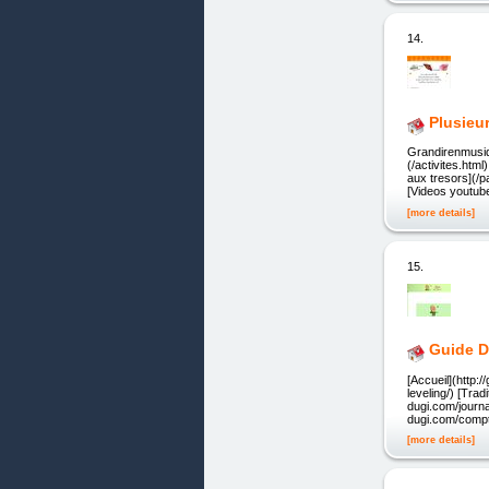
14.
Plusieu
Grandirenmusiqu
(/activites.htm
aux tresors](/p
[Videos youtube
[more details]
15.
Guide D
[Accueil](http:
leveling/) [Trad
dugi.com/journa
dugi.com/compt
[more details]