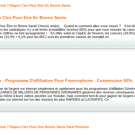
s Cles Pour Etre En Bonne Sante.
Pour Être en Bonne Santé Cher(e) ami(e), Quand et comment allez-vous mourir ? Il est lé
lon les statistiques, il y a de fortes probabilités (environ 60%) pour que vous mouriez du can
es chiffres ne font qu’augmenter ! En effet, selon le CépiDc de l'Inserm, les cancers (29,6%)
res (21,4% + 6,1% pour les AVC) sont les premières causes de mortalité en
eb - Programme D'affiliation Pour Francophone - Commission 50%.
ner de l'argent sur internet simplement et rapidement avec les programmes d'affiliation Gén
DIZAINES DE MILLIERS DE PERSONNES ORDINAIRES génèrent des revenus conséquents gr
s ou même à leurs vidéos postées sur Youtube, mais comment font-ils pour gagner de l’argen
filiation sur internet est l’un des moyens les plus RAPIDES et LUCRATIFS. Ce