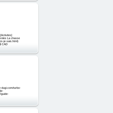
[Activites]
[Paroles La chasse
es-je-sais.html)
17$ CAD
de-dugi.com/turbo-
de-
//guide-