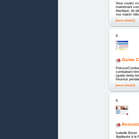
Vous voulez vr
maintenant vot
élastique, de p
vos mains! Idéa
[more details]
8.
Guide C
PoissonCombatta
combattant.html)
(guide-betta.ht
heureux pendan
[more details]
9.
Anousto
Isabelle Brivet
Appliquée à l