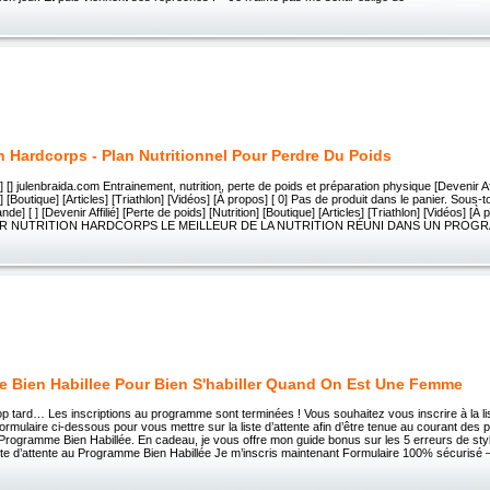
on Hardcorps - Plan Nutritionnel Pour Perdre Du Poids
] [] julenbraida.com Entrainement, nutrition, perte de poids et préparation physique [Devenir Aff
n] [Boutique] [Articles] [Triathlon] [Vidéos] [À propos] [ 0] Pas de produit dans le panier. Sous-tot
e] [ ] [Devenir Affilié] [Perte de poids] [Nutrition] [Boutique] [Articles] [Triathlon] [Vidéos] 
R NUTRITION HARDCORPS LE MEILLEUR DE LA NUTRITION RÉUNI DANS UN PROG
e Bien Habillee Pour Bien S'habiller Quand On Est Une Femme
op tard… Les inscriptions au programme sont terminées ! Vous souhaitez vous inscrire à la lis
ormulaire ci-dessous pour vous mettre sur la liste d’attente afin d’être tenue au courant des
 Programme Bien Habillée. En cadeau, je vous offre mon guide bonus sur les 5 erreurs de sty
ste d’attente au Programme Bien Habillée Je m’inscris maintenant Formulaire 100% sécurisé 