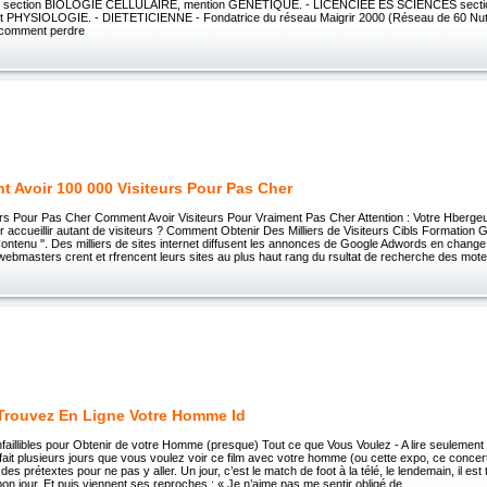
 section BIOLOGIE CELLULAIRE, mention GENETIQUE. - LICENCIEE ES SCIENCES sect
PHYSIOLOGIE. - DIETETICIENNE - Fondatrice du réseau Maigrir 2000 (Réseau de 60 Nutri
 comment perdre
 Avoir 100 000 Visiteurs Pour Pas Cher
urs Pour Pas Cher Comment Avoir Visiteurs Pour Vraiment Pas Cher Attention : Votre Hbergeu
accueillir autant de visiteurs ? Comment Obtenir Des Milliers de Visiteurs Cibls Formation
Contenu ''. Des milliers de sites internet diffusent les annonces de Google Adwords en chang
webmasters crent et rfrencent leurs sites au plus haut rang du rsultat de recherche des moteur
Trouvez En Ligne Votre Homme Id
faillibles pour Obtenir de votre Homme (presque) Tout ce que Vous Voulez - A lire seulement
it plusieurs jours que vous voulez voir ce film avec votre homme (ou cette expo, ce concert…
des prétextes pour ne pas y aller. Un jour, c’est le match de foot à la télé, le lendemain, il est 
 bon jour. Et puis viennent ses reproches : « Je n’aime pas me sentir obligé de