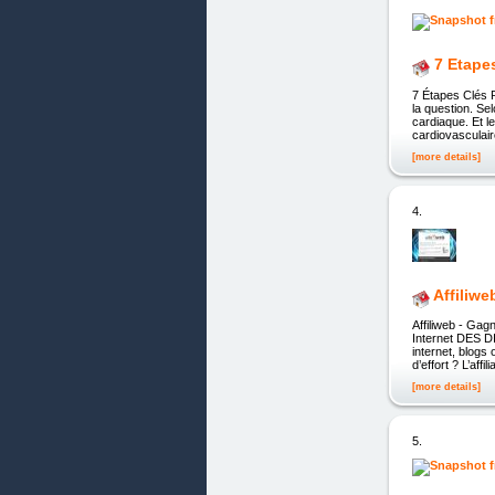
7 Etape
7 Étapes Clés 
la question. Se
cardiaque. Et l
cardiovasculai
[more details]
4.
Affiliw
Affiliweb - Gag
Internet DES 
internet, blog
d’effort ? L’af
[more details]
5.