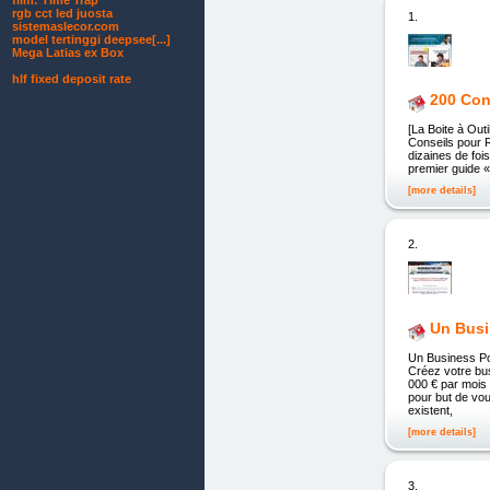
film: Time Trap
rgb cct led juosta
1.
sistemaslecor.com
model tertinggi deepsee[...]
Mega Latias ex Box
hlf fixed deposit rate
200 Con
[La Boite à Out
Conseils pour R
dizaines de foi
premier guide «
[more details]
2.
Un Busi
Un Business Po
Créez votre bus
000 € par mois 
pour but de vo
existent,
[more details]
3.