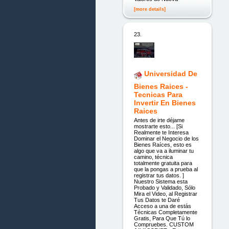
[more details]
23.
Universidad De
Bienes Raices -
Tecnicas Para
Invertir En Bienes
Raices
Antes de irte déjame
mostrarte esto... [Si
Realmente te Interesa
Dominar el Negocio de los
Bienes Raíces, esto es
algo que va a iluminar tu
camino, técnica
totalmente gratuita para
que la pongas a prueba al
registrar tus datos. ]
Nuestro Sistema esta
Probado y Validado, Sólo
Mira el Video, al Registrar
Tus Datos te Daré
Acceso a una de estás
Técnicas Completamente
Gratis, Para Que Tú lo
Compruebes. CUSTOM