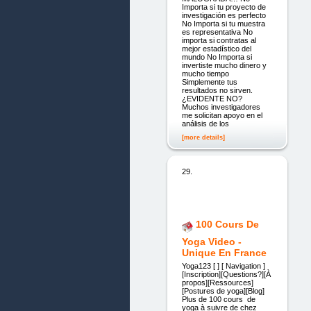
Importa si tu proyecto de
investigación es perfecto
No Importa si tu muestra
es representativa No
importa si contratas al
mejor estadístico del
mundo No Importa si
invertiste mucho dinero y
mucho tiempo
Simplemente tus
resultados no sirven.
¿EVIDENTE NO?
Muchos investigadores
me solicitan apoyo en el
análisis de los
[more details]
29.
100 Cours De
Yoga Video -
Unique En France
Yoga123 [ ] [ Navigation ]
[Inscription][Questions?][À
propos][Ressources]
[Postures de yoga][Blog]
Plus de 100 cours de
yoga à suivre de chez