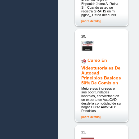
Ahora Mi Reporte
Especial: Jaime A. Reina
S _ Cuando usted se
registra GRATIS en mi
pgina_ Usted descubrir:
[more details]
20.
Curso En
Videotutoriales De
Autocad
Principios Basicos
50% De Comision
Mejore sus ingresos o
sus oportunidades
laborales, conviertase en
un experto en AutoCAD
desde la comodidad de su
hogar Curso AutoCAD:
Principios
[more details]
21.