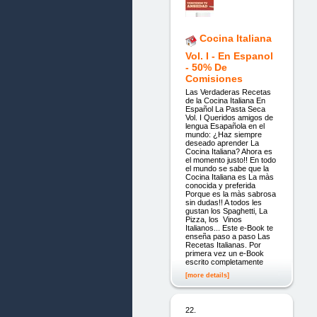
Cocina Italiana
Vol. I - En Espanol
- 50% De
Comisiones
Las Verdaderas Recetas
de la Cocina Italiana En
Español La Pasta Seca
Vol. I Queridos amigos de
lengua Esapañola en el
mundo: ¿Haz siempre
deseado aprender La
Cocina Italiana? Ahora es
el momento justo!! En todo
el mundo se sabe que la
Cocina Italiana es La màs
conocida y preferida
Porque es la màs sabrosa
sin dudas!! A todos les
gustan los Spaghetti, La
Pizza, los Vinos
Italianos... Este e-Book te
enseña paso a paso Las
Recetas Italianas. Por
primera vez un e-Book
escrito completamente
[more details]
22.