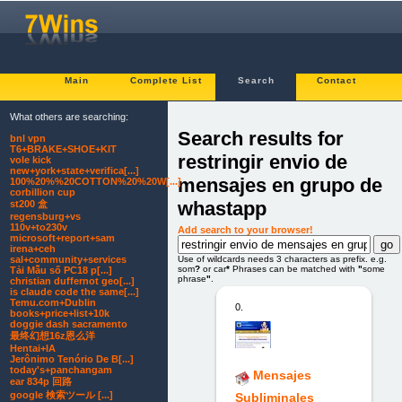
Main
Complete List
Search
Contact
What others are searching:
Search results for
bnl vpn
T6+BRAKE+SHOE+KIT
restringir envio de
vole kick
new+york+state+verifica[...]
mensajes en grupo de
100%20%%20COTTON%20%20W[...]
corbillion cup
whastapp
st200 盒
regensburg+vs
110v+to230v
Add search to your browser!
microsoft+report+sam
irena+ceh
Use of wildcards needs 3 characters as prefix. e.g.
sal+community+services
som
?
or car
*
Phrases can be matched with
"
some
Tải Mẫu số PC18 p[...]
phrase
"
.
christian duffernot geo[...]
is claude code the same[...]
Temu.com+Dublin
0.
books+price+list+10k
doggie dash sacramento
最终幻想16z恩么洋
Hentai+IA
Jerônimo Tenório De B[...]
today's+panchangam
Mensajes
ear 834p 回路
google 検索ツール [...]
Subliminales