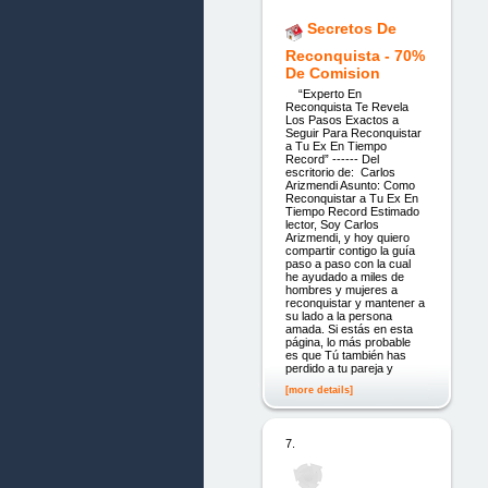
Secretos De
Reconquista - 70%
De Comision
“Experto En
Reconquista Te Revela
Los Pasos Exactos a
Seguir Para Reconquistar
a Tu Ex En Tiempo
Record” ------ Del
escritorio de: Carlos
Arizmendi Asunto: Como
Reconquistar a Tu Ex En
Tiempo Record Estimado
lector, Soy Carlos
Arizmendi, y hoy quiero
compartir contigo la guía
paso a paso con la cual
he ayudado a miles de
hombres y mujeres a
reconquistar y mantener a
su lado a la persona
amada. Si estás en esta
página, lo más probable
es que Tú también has
perdido a tu pareja y
[more details]
7.