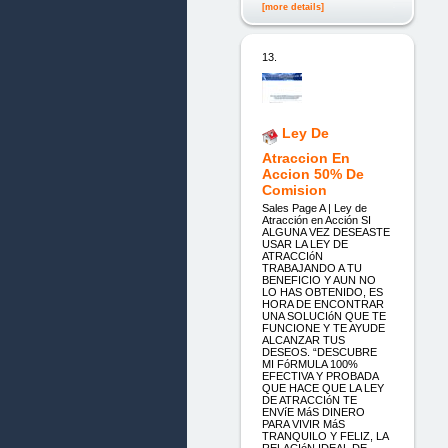
[more details]
13.
Ley De
Atraccion En
Accion 50% De
Comision
Sales Page A | Ley de
Atracción en Acción SI
ALGUNA VEZ DESEASTE
USAR LA LEY DE
ATRACCIóN
TRABAJANDO A TU
BENEFICIO Y AUN NO
LO HAS OBTENIDO, ES
HORA DE ENCONTRAR
UNA SOLUCIóN QUE TE
FUNCIONE Y TE AYUDE
ALCANZAR TUS
DESEOS. “DESCUBRE
MI FóRMULA 100%
EFECTIVA Y PROBADA
QUE HACE QUE LA LEY
DE ATRACCIóN TE
ENVíE MáS DINERO
PARA VIVIR MáS
TRANQUILO Y FELIZ, LA