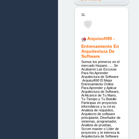
11.
Arquisoft90 -
Entrenamiento En
Arquitectura De
Software
Somos los primeros en el
mercado hispano ..... Se
Acabaron Las Excusas
Para No Aprender
Arquitectura de Software
Arquisoft90 El Mejor
Entrenamiento Online
Para Aprender y Aplicar
Arquitectura de Software,
Al Alcance de Tu Mano,
Tu Tiempo y Tu Bolsillo
Participas en proyectos
informáticos y tu rol es
Analista de requisitos,
Arquitecto de software
principiante, Diseñador de
sistemas, programador,
Analista de pruebas,
Scrum master o Líder de
proyectos y te interesa la
Arquitectura de Software