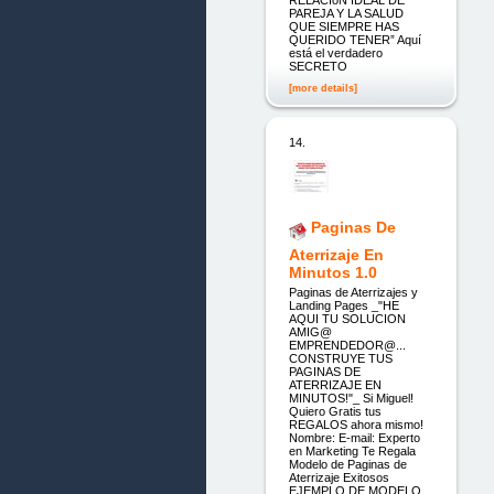
RELACIóN IDEAL DE
PAREJA Y LA SALUD
QUE SIEMPRE HAS
QUERIDO TENER” Aquí
está el verdadero
SECRETO
[more details]
14.
Paginas De
Aterrizaje En
Minutos 1.0
Paginas de Aterrizajes y
Landing Pages _"HE
AQUI TU SOLUCION
AMIG@
EMPRENDEDOR@...
CONSTRUYE TUS
PAGINAS DE
ATERRIZAJE EN
MINUTOS!"_ Si Miguel!
Quiero Gratis tus
REGALOS ahora mismo!
Nombre: E-mail: Experto
en Marketing Te Regala
Modelo de Paginas de
Aterrizaje Exitosos
EJEMPLO DE MODELO