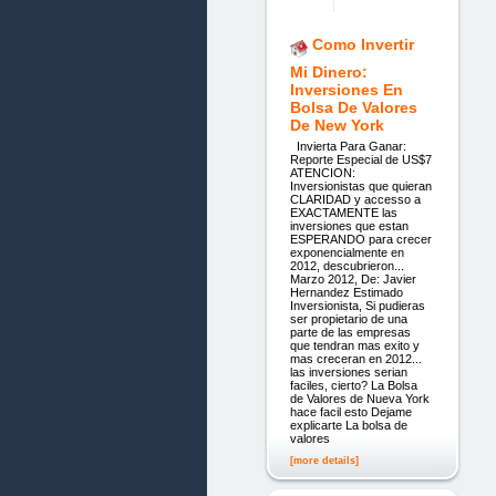
Como Invertir
Mi Dinero:
Inversiones En
Bolsa De Valores
De New York
Invierta Para Ganar:
Reporte Especial de US$7
ATENCION:
Inversionistas que quieran
CLARIDAD y accesso a
EXACTAMENTE las
inversiones que estan
ESPERANDO para crecer
exponencialmente en
2012, descubrieron...
Marzo 2012, De: Javier
Hernandez Estimado
Inversionista, Si pudieras
ser propietario de una
parte de las empresas
que tendran mas exito y
mas creceran en 2012...
las inversiones serian
faciles, cierto? La Bolsa
de Valores de Nueva York
hace facil esto Dejame
explicarte La bolsa de
valores
[more details]