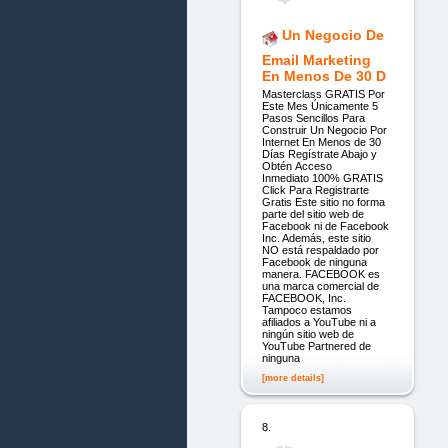
Un Negocio De
Email Marketing
En Menos De 30 D
Masterclass GRATIS Por
Este Mes Únicamente 5
Pasos Sencillos Para
Construir Un Negocio Por
Internet En Menos de 30
Días Regístrate Abajo y
Obtén Acceso
Inmediato 100% GRATIS
Click Para Registrarte
Gratis Este sitio no forma
parte del sitio web de
Facebook ni de Facebook
Inc. Además, este sitio
NO está respaldado por
Facebook de ninguna
manera. FACEBOOK es
una marca comercial de
FACEBOOK, Inc.
Tampoco estamos
afiliados a YouTube ni a
ningún sitio web de
YouTube Partnered de
ninguna
[more details]
8.