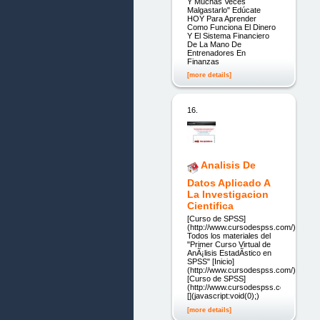
Y Muchas Veces
Malgastarlo" Edúcate
HOY Para Aprender
Como Funciona El Dinero
Y El Sistema Financiero
De La Mano De
Entrenadores En
Finanzas
[more details]
16.
Analisis De
Datos Aplicado A
La Investigacion
Cientifica
[Curso de SPSS]
(http://www.cursodespss.com/)
Todos los materiales del
"Primer Curso Virtual de
AnÃ¡lisis EstadÃ­stico en
SPSS" [Inicio]
(http://www.cursodespss.com/)
[Curso de SPSS]
(http://www.cursodespss.com)
[](javascript:void(0);)
[more details]