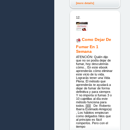
[more details]
12.
Como Dejar De
Fumar En 1
Semana
ATENCIÓN: Quién dijo
que no se podía dejar de
fumar, hoy descubrirás
cómo... En este ebook
aprenderás cómo eliminar
este vicio de tu vida.
Lograrás tener una Vida
Plena. El método que
aprenderás te ayudará a
dejar de fumar de forma
definitiva y para siempre.
Y no importa si fumas 3 o
10 cajetillas al día este
método funciona para
todos. [][][] De: Roberto
Ibarra Estimado Amigo(a)
, Los hábitos empiezan
como delgados hilos que
al principio es fácil
romperlos. Pero con el
tiempo