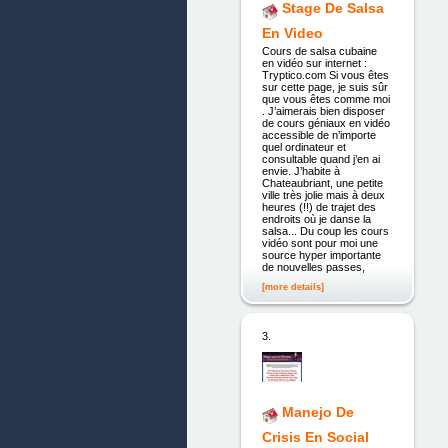
Stage De Salsa
En Video
Cours de salsa cubaine
en vidéo sur internet :
Tryptico.com Si vous êtes
sur cette page, je suis sûr
que vous êtes comme moi
. J’aimerais bien disposer
de cours géniaux en vidéo
accessible de n’importe
quel ordinateur et
consultable quand j’en ai
envie. J’habite à
Chateaubriant, une petite
ville très jolie mais à deux
heures (!!) de trajet des
endroits où je danse la
salsa... Du coup les cours
vidéo sont pour moi une
source hyper importante
de nouvelles passes,
[more details]
3.
Manejo De
Crisis En Social