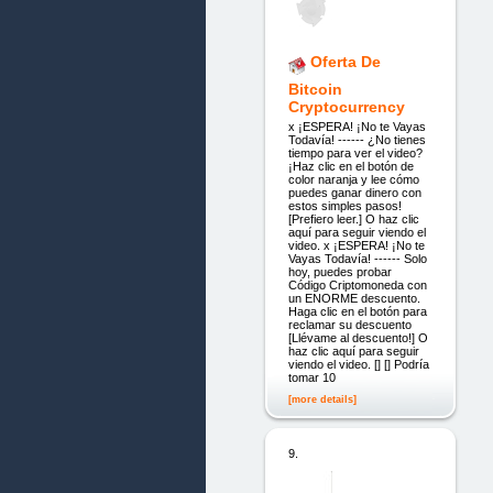
Oferta De
Bitcoin
Cryptocurrency
x ¡ESPERA! ¡No te Vayas
Todavía! ------ ¿No tienes
tiempo para ver el video?
¡Haz clic en el botón de
color naranja y lee cómo
puedes ganar dinero con
estos simples pasos!
[Prefiero leer.] O haz clic
aquí para seguir viendo el
video. x ¡ESPERA! ¡No te
Vayas Todavía! ------ Solo
hoy, puedes probar
Código Criptomoneda con
un ENORME descuento.
Haga clic en el botón para
reclamar su descuento
[Llévame al descuento!] O
haz clic aquí para seguir
viendo el video. [] [] Podría
tomar 10
[more details]
9.