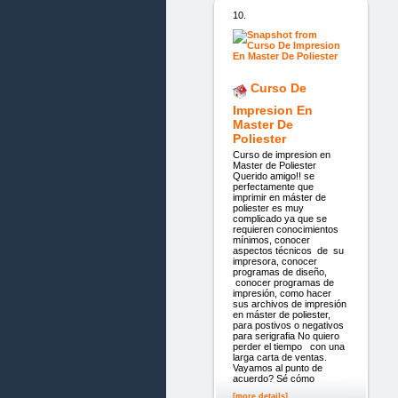
10.
Curso De
Impresion En
Master De
Poliester
Curso de impresion en
Master de Poliester
Querido amigo!! se
perfectamente que
imprimir en máster de
poliester es muy
complicado ya que se
requieren conocimientos
mínimos, conocer
aspectos técnicos de su
impresora, conocer
programas de diseño,
conocer programas de
impresión, como hacer
sus archivos de impresión
en máster de poliester,
para postivos o negativos
para serigrafia No quiero
perder el tiempo con una
larga carta de ventas.
Vayamos al punto de
acuerdo? Sé cómo
[more details]