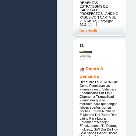
DE VENTAS
ESTRATEGIAS DE
CAPTURA DE
PROSPECTOS LANDING
PAGES CON CARTA DE
VENTAS (c) Copyright
2011 (c) | | |
[more details]
15.
Dinero A
Demanda
Descubre La VERDAD de
Cómo Funcionan las
Finanzas en tu Vida para
Encaminarte Por Fin a
Obtener la Tranquilidad
Financiera que te
mereces para que tengas
felices sueños por las
noches... "Pon A Prueba
El Método Del Padre Rico
Latino Para Lograr
Entender Y Manejar
Efectivamente Tu Dinero,
Incluso... Si Al Día De Hoy
Sólo Sabes Ganar Dinero