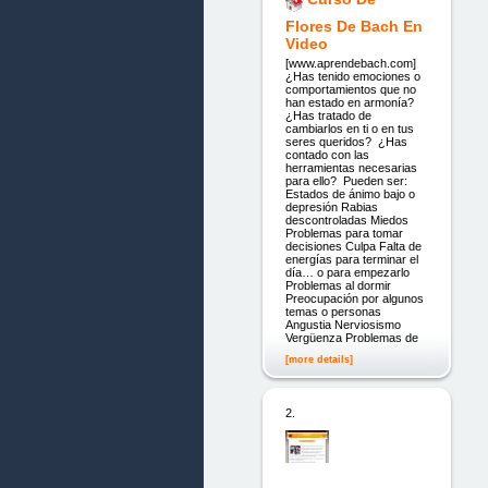
Flores De Bach En
Video
[www.aprendebach.com]
¿Has tenido emociones o
comportamientos que no
han estado en armonía?
¿Has tratado de
cambiarlos en ti o en tus
seres queridos? ¿Has
contado con las
herramientas necesarias
para ello? Pueden ser:
Estados de ánimo bajo o
depresión Rabias
descontroladas Miedos
Problemas para tomar
decisiones Culpa Falta de
energías para terminar el
día… o para empezarlo
Problemas al dormir
Preocupación por algunos
temas o personas
Angustia Nerviosismo
Vergüenza Problemas de
[more details]
2.