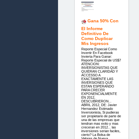
Gana 50% Con
El Informe
Definitivo De
Como Duplicar
Mis Ingresos
Reporte Especial Como
Invertir En Facebook
Invierta Para Ganar:
Reporte Especial de US$7
ATENCION:
INVERSIONISTAS QUE
QUIERAN CLARIDAD Y
ACCESSO A
EXACTAMENTE LAS
INVERSIONES QUE
ESTAN ESPERANDO
PARA CRECER
EXPONENCIALMENTE
EN 2012,
DESCUBRIERON...
ABRIL 2012, DE: Javier
Hernandez Estimado
Inversionista, Si pudieras
ser propietario de parte de
una de las empresas que
tendran mas exito y mas
creceran en 2012... las
inversiones serian faciles,
cierto? La Bolsa de
Valores de Nueva