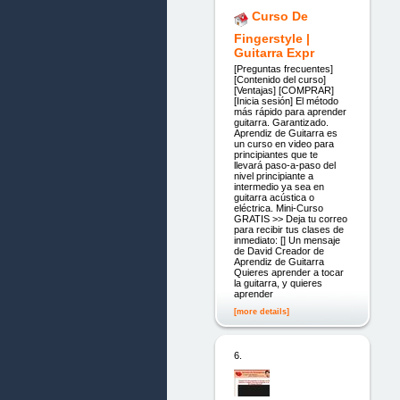
Curso De
Fingerstyle |
Guitarra Expr
[Preguntas frecuentes]
[Contenido del curso]
[Ventajas] [COMPRAR]
[Inicia sesión] El método
más rápido para aprender
guitarra. Garantizado.
Aprendiz de Guitarra es
un curso en video para
principiantes que te
llevará paso-a-paso del
nivel principiante a
intermedio ya sea en
guitarra acústica o
eléctrica. Mini-Curso
GRATIS >> Deja tu correo
para recibir tus clases de
inmediato: [] Un mensaje
de David Creador de
Aprendiz de Guitarra
Quieres aprender a tocar
la guitarra, y quieres
aprender
[more details]
6.