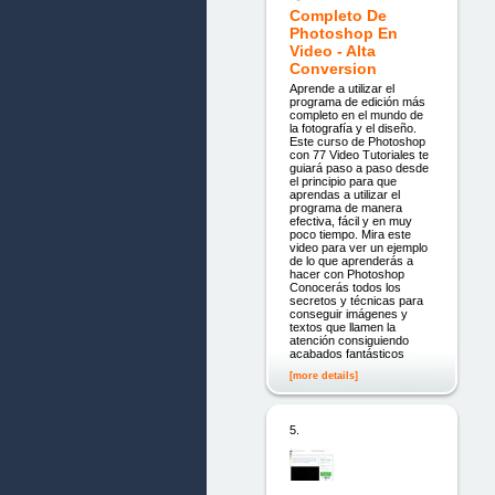
Completo De
Photoshop En
Video - Alta
Conversion
Aprende a utilizar el
programa de edición más
completo en el mundo de
la fotografía y el diseño.
Este curso de Photoshop
con 77 Video Tutoriales te
guiará paso a paso desde
el principio para que
aprendas a utilizar el
programa de manera
efectiva, fácil y en muy
poco tiempo. Mira este
video para ver un ejemplo
de lo que aprenderás a
hacer con Photoshop
Conocerás todos los
secretos y técnicas para
conseguir imágenes y
textos que llamen la
atención consiguiendo
acabados fantásticos
[more details]
5.