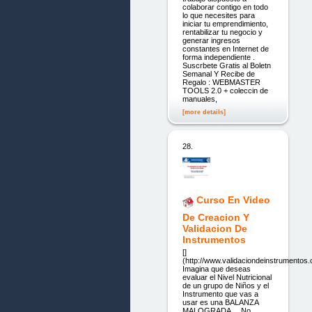
colaborar contigo en todo
lo que necesites para
iniciar tu emprendimiento,
rentabilizar tu negocio y
generar ingresos
constantes en Internet de
forma independiente .
Suscrbete Gratis al Boletn
Semanal Y Recibe de
Regalo : WEBMASTER
TOOLS 2.0 + coleccin de
manuales,
[more details]
28.
Curso En Video
De Creacion Y
Validacion De
Instrumentos
[]
(http://www.validaciondeinstrumentos.
Imagina que deseas
evaluar el Nivel Nutricional
de un grupo de Niños y el
Instrumento que vas a
usar es una BALANZA
MALOGRADA… No