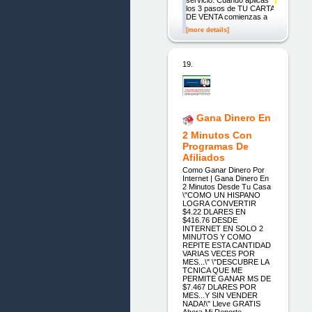
los 3 pasos de TU CARTA
DE VENTA comienzas a
[more details]
19.
Gana Dinero En
2 Minutos Con
Programas De
Afiliados
Como Ganar Dinero Por
Internet | Gana Dinero En
2 Minutos Desde Tu Casa
\"COMO UN HISPANO
LOGRA CONVERTIR
$4.22 DLARES EN
$416.76 DESDE
INTERNET EN SOLO 2
MINUTOS Y COMO
REPITE ESTA CANTIDAD
VARIAS VECES POR
MES...\" \"DESCUBRE LA
TCNICA QUE ME
PERMITE GANAR MS DE
$7.467 DLARES POR
MES...Y SIN VENDER
NADA!\" Lleve GRATIS