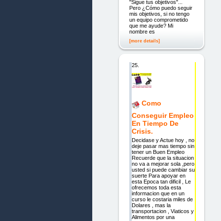
"Sigue tus objetivos"...
Pero ¿Cómo puedo seguir
mis objetivos, si no tengo
un equipo comprometido
que me ayude? Mi
nombre es
[more details]
25.
Como
Conseguir Empleo
En Tiempo De
Crisis.
Decidase y Actue hoy , no
deje pasar mas tiempo sin
tener un Buen Empleo
Recuerde que la situacion
no va a mejorar sola ,pero
usted si puede cambiar su
suerte Para apoyar en
esta Epoca tan dificil , Le
ofrecemos toda esta
informacion que en un
curso le costaria miles de
Dolares , mas la
transportacion , Viaticos y
Alimentos por una