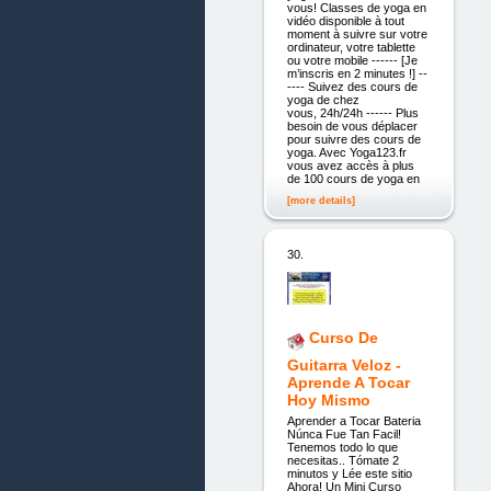
vous! Classes de yoga en
vidéo disponible à tout
moment à suivre sur votre
ordinateur, votre tablette
ou votre mobile ------ [Je
m’inscris en 2 minutes !] --
---- Suivez des cours de
yoga de chez
vous, 24h/24h ------ Plus
besoin de vous déplacer
pour suivre des cours de
yoga. Avec Yoga123.fr
vous avez accès à plus
de 100 cours de yoga en
[more details]
30.
Curso De
Guitarra Veloz -
Aprende A Tocar
Hoy Mismo
Aprender a Tocar Bateria
Núnca Fue Tan Facil!
Tenemos todo lo que
necesitas.. Tómate 2
minutos y Lée este sitio
Ahora! Un Mini Curso