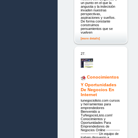
un punto en el que la
angustia y la indecisión
invaden nuestras
perspectivas,
aspiraciones y sueños.
De forma constante
construimos
pensamientos que se
vuelven
[more details]
27.
Conocimientos
Y Oportunidades
De Negocios En
Internet
tunegociolisto.com cursos
y herramientas para
emprendedores
Bienvenido a
TuNegocioListo.com!
Conocimientos y
Oportunidades Para
Emprendedores de
Negocios Online -----------
-------------- Un equipo de
trabajo dispuesto a