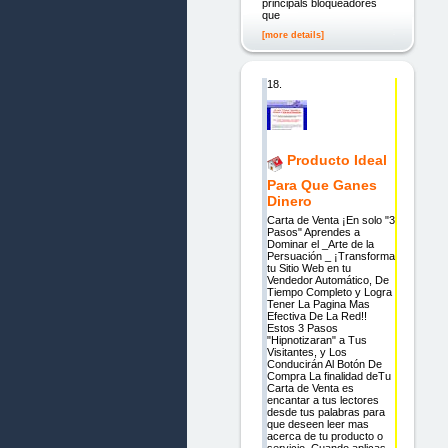
principals bloqueadores
que
[more details]
18.
Producto Ideal
Para Que Ganes
Dinero
Carta de Venta ¡En solo "3
Pasos" Aprendes a
Dominar el _Arte de la
Persuación _ ¡Transforma
tu Sitio Web en tu
Vendedor Automático, De
Tiempo Completo y Logra
Tener La Pagina Mas
Efectiva De La Red!!
Estos 3 Pasos
"Hipnotizaran" a Tus
Visitantes, y Los
Conducirán Al Botón De
Compra La finalidad deTu
Carta de Venta es
encantar a tus lectores
desde tus palabras para
que deseen leer mas
acerca de tu producto o
servicio. Cuando aplicas