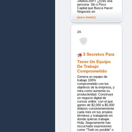
JAVASCRIPT ¿Eres una
persona Sin o Poco
Capital que Busca Hacer
Negocios en
[more details]
24.
3 Secretos Para
Tener Un Equipo
De Trabajo
Comprometido
Genera un equipo de
trabajo 100%
comprometido con los
objetivos de la empresa, y
mira como aumenta su
productividad. Construye
un negocio digital de
cursos online con el que
ganes de $2,000 a $5,000
dólares consistentemente
cada mes en tus propios
términos y trabajando en
donde quieras trabajar.
Hola, Seguramente has
escuchado expresiones
como "Todo es posible" o