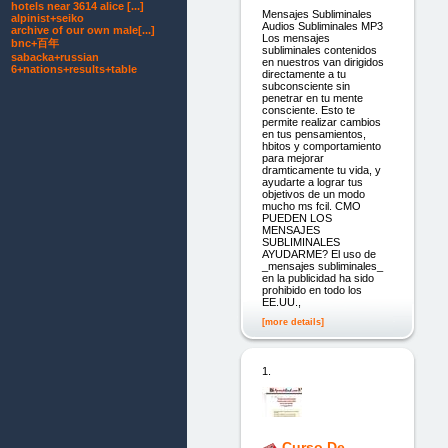
hotels near 3614 alice [...]
Mensajes Subliminales
alpinist+seiko
Audios Subliminales MP3
archive of our own male[...]
Los mensajes
bnc+百年
subliminales contenidos
sabacka+russian
en nuestros van dirigidos
6+nations+results+table
directamente a tu
subconsciente sin
penetrar en tu mente
consciente. Esto te
permite realizar cambios
en tus pensamientos,
hbitos y comportamiento
para mejorar
dramticamente tu vida, y
ayudarte a lograr tus
objetivos de un modo
mucho ms fcil. CMO
PUEDEN LOS
MENSAJES
SUBLIMINALES
AYUDARME? El uso de
_mensajes subliminales_
en la publicidad ha sido
prohibido en todo los
EE.UU.,
[more details]
1.
Curso De