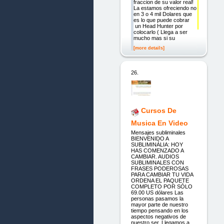
fraccion de su valor real!
La estamos ofreciendo no
en 3 o 4 mil Dolares que
es lo que puede cobrar
un Head Hunter por
colocarlo ( Llega a ser
mucho mas si su
[more details]
26.
Cursos De
Musica En Video
Mensajes subliminales
BIENVENIDO A
SUBLIMINÁLIA: HOY
HAS COMENZADO A
CAMBIAR. AUDIOS
SUBLIMINALES CON
FRASES PODEROSAS
PARA CAMBIAR TU VIDA
ORDENA EL PAQUETE
COMPLETO POR SÓLO
69.00 US dólares Las
personas pasamos la
mayor parte de nuestro
tiempo pensando en los
aspectos negativos de
nuestro ser. Llegamos a