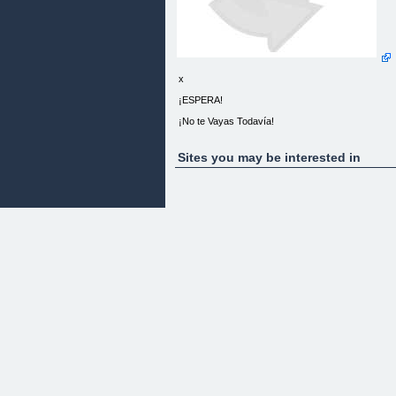
x
¡ESPERA!
¡No te Vayas Todavía!
------
Sites you may be interested in
¿No tienes tiempo para ver el video?
¡Haz clic en el botón de color naranja y lee cómo
puedes ganar dinero con estos simples pasos!
[Prefiero leer.]
O haz clic aquí para seguir viendo el video.
x
¡ESPERA!
¡No te Vayas Todavía!
------
Solo hoy, puedes probar Código Criptomoneda co
un ENORME descuento.
Haga clic en el botón para reclamar su descuento
[Llévame al descuento!]
O haz clic aquí para seguir viendo el video.