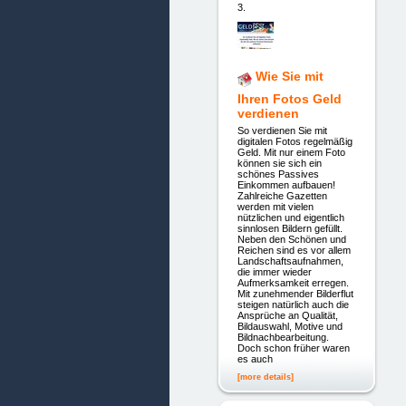
3.
Wie Sie mit
Ihren Fotos Geld
verdienen
So verdienen Sie mit
digitalen Fotos regelmäßig
Geld. Mit nur einem Foto
können sie sich ein
schönes Passives
Einkommen aufbauen!
Zahlreiche Gazetten
werden mit vielen
nützlichen und eigentlich
sinnlosen Bildern gefüllt.
Neben den Schönen und
Reichen sind es vor allem
Landschaftsaufnahmen,
die immer wieder
Aufmerksamkeit erregen.
Mit zunehmender Bilderflut
steigen natürlich auch die
Ansprüche an Qualität,
Bildauswahl, Motive und
Bildnachbearbeitung.
Doch schon früher waren
es auch
[more details]