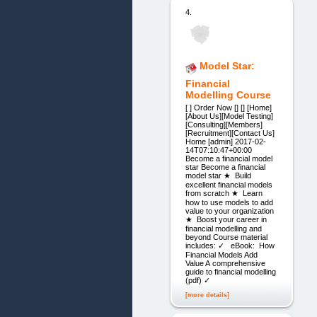
4.
Model Star:
Financial
Modelling Course
[ ] Order Now [] [] [Home]
[About Us][Model Testing]
[Consulting][Members]
[Recruitment][Contact Us]
Home [admin] 2017-02-
14T07:10:47+00:00
Become a financial model
star Become a financial
model star ★ Build
excellent financial models
from scratch ★ Learn
how to use models to add
value to your organization
★ Boost your career in
financial modelling and
beyond Course material
includes: ✓ eBook: How
Financial Models Add
Value A comprehensive
guide to financial modelling
(pdf) ✓
[more details]