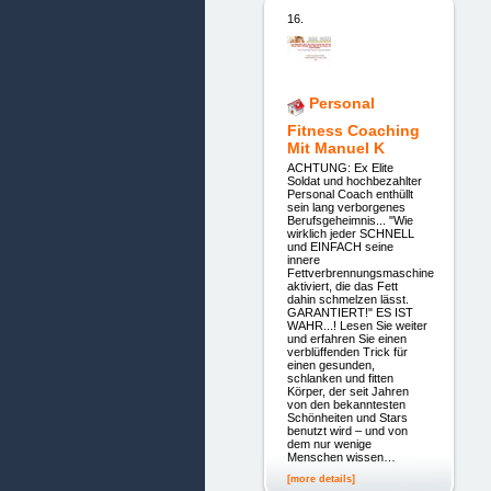
16.
Personal
Fitness Coaching
Mit Manuel K
ACHTUNG: Ex Elite
Soldat und hochbezahlter
Personal Coach enthüllt
sein lang verborgenes
Berufsgeheimnis... "Wie
wirklich jeder SCHNELL
und EINFACH seine
innere
Fettverbrennungsmaschine
aktiviert, die das Fett
dahin schmelzen lässt.
GARANTIERT!" ES IST
WAHR...! Lesen Sie weiter
und erfahren Sie einen
verblüffenden Trick für
einen gesunden,
schlanken und fitten
Körper, der seit Jahren
von den bekanntesten
Schönheiten und Stars
benutzt wird – und von
dem nur wenige
Menschen wissen…
[more details]