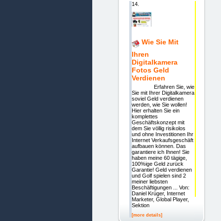
14.
Wie Sie Mit
Ihren
Digitalkamera
Fotos Geld
Verdienen
Erfahren Sie, wie
Sie mit Ihrer Digitalkamera
soviel Geld verdienen
werden, wie Sie wollen!
Hier erhalten Sie ein
komplettes
Geschäftskonzept mit
dem Sie völlig risikolos
und ohne Investitionen Ihr
Internet Verkaufsgeschäft
aufbauen können. Das
garantiere ich Ihnen! Sie
haben meine 60 tägige,
100%ige Geld zurück
Garantie! Geld verdienen
und Golf spielen sind 2
meiner liebsten
Beschäftigungen ... Von:
Daniel Krüger, Internet
Marketer, Global Player,
Sektion
[more details]