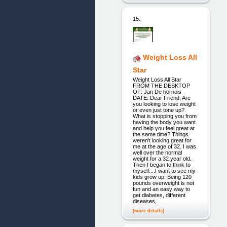
15.
Weight Loss All
Star
Weight Loss All Star
FROM THE DESKTOP
OF: Jan De hornois
DATE: Dear Friend, Are
you looking to lose weight
or even just tone up?
What is stopping you from
having the body you want
and help you feel great at
the same time? Things
weren't looking great for
me at the age of 32. I was
well over the normal
weight for a 32 year old.
Then I began to think to
myself....I want to see my
kids grow up. Being 120
pounds overweight is not
fun and an easy way to
get diabetes, different
diseases,
[more details]