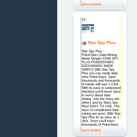
[more details]
12.
Star Spy Plus
Star Spy Plus -
PokerStars Data Mining
Made Simple! STAR SPY
PLUS POKERSTARS
DATA MINING MADE
SIMPLE With Star Spy
Plus you can easily data
mine PokerStars. Save
thousands and thousands
of hands with just 1-Click.
With its easy to undestand
interface you'll never have
to worry about data
mining. Join the many the
others and try Stars Spy
Plus! EASY TO USE. The
days of complicated data
mining are gone. With Star
Spy Plus its as easy as 1
click. Soon you'll have
thousands of PokerStars
[more details]