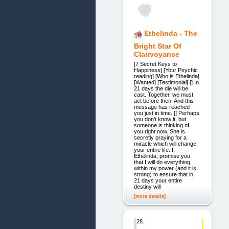
Ethelinda - The
Bright Star Of
Clairvoyance
[7 Secret Keys to
Happiness] [Your Psychic
reading] [Who is Ethelinda]
[Wanted] [Testimonial] [] In
21 days the die will be
cast. Together, we must
act before then. And this
message has reached
you just in time. [] Perhaps
you don't know it, but
someone is thinking of
you right now. She is
secretly praying for a
miracle which will change
your entire life. I,
Ethelinda, promise you
that I will do everything
within my power (and it is
strong) to ensure that in
21 days your entire
destiny will
[more details]
28.