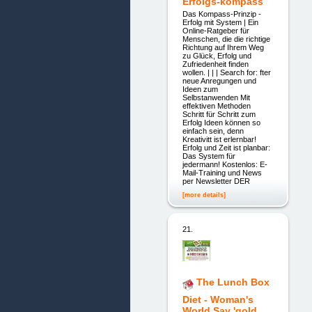
Erfolgs-kompass
Das Kompass-Prinzip -
Erfolg mit System | Ein
Online-Ratgeber für
Menschen, die die richtige
Richtung auf Ihrem Weg
zu Glück, Erfolg und
Zufriedenheit finden
wollen. | | | Search for: fter
neue Anregungen und
Ideen zum
Selbstanwenden Mit
effektiven Methoden
Schritt für Schritt zum
Erfolg Ideen können so
einfach sein, denn
Kreativitt ist erlernbar!
Erfolg und Zeit ist planbar:
Das System für
jedermann! Kostenlos: E-
Mail-Training und News
per Newsletter DER
[more details]
21.
The Lunch Box
Diet - Woman's
World Say 'gold