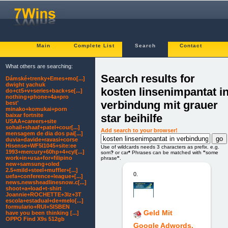
Main
Complete List
Search
Contact
What others are searching:
Search results for
Dámské+trenky+Emes+mo[...]
dwight yachuk
kosten linsenimpantat i
do+ct5+v+series+back+se[...]
nothing+phone+4a+pro
verbindung mit grauer
best'
minako+komukai+porn
star beihilfe
baixar fortnite
USAA+careers+site
sohail+shaaf+patel+cour[...]
Add search to your browser!
mensagem de dia dos pai[...]
duvia+davide+ravasi+corse
Hisense+WF5I1045+site:ee
Use of wildcards needs 3 characters as prefix. e.g.
1993+mercury+60hp+4+cyl[...]
som
?
or car
*
Phrases can be matched with
"
some
work+in+usa+for+filipino
phrase
"
.
new+samsung+oled
2.5+mild+steel+muffler+[...]
0.
uefa+conference+league+[...]
news.newsheadlinesnow.c[...]
shoot+a+load+t-shirt
Joannie+ROCHETTE+3lz+3T
escola+estadual+de+melo[...]
formulario+RUI+SISBEN
Geld Mit
have you been thinking [...]
OPPO Find X9s 512gb
Google Adwords.