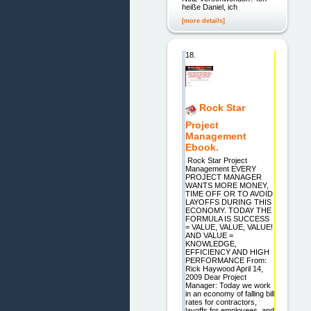
heiße Daniel, ich
[more details]
18.
Rock Star
Project
Management
Ebook.
Rock Star Project
Management EVERY
PROJECT MANAGER
WANTS MORE MONEY,
TIME OFF OR TO AVOID
LAYOFFS DURING THIS
ECONOMY. TODAY THE
FORMULA IS SUCCESS
= VALUE, VALUE, VALUE!
AND VALUE =
KNOWLEDGE,
EFFICIENCY AND HIGH
PERFORMANCE From:
Rick Haywood April 14,
2009 Dear Project
Manager: Today we work
in an economy of falling bill
rates for contractors,
layoffs for employees, and