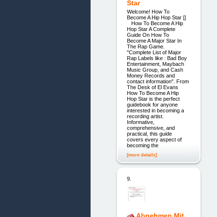
Star
Welcome! How To
Become A Hip Hop Star []
How To Become A Hip
Hop Star A Complete
Guide On How To
Become A Major Star In
The Rap Game.
"Complete List of Major
Rap Labels like : Bad Boy
Entertainment, Maybach
Music Group, and Cash
Money Records and
contact information". From
The Desk of El Evans
How To Become A Hip
Hop Star is the perfect
guidebook for anyone
interested in becoming a
recording artist.
Informative,
comprehensive, and
practical, this guide
covers every aspect of
becoming the
[more details]
9.
Abnehmen Mit