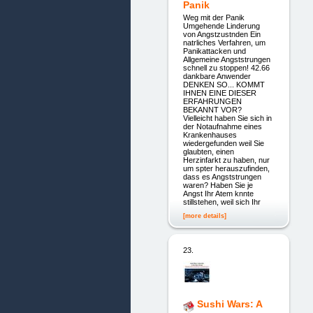
Panik
Weg mit der Panik
Umgehende Linderung
von Angstzustnden Ein
natrliches Verfahren, um
Panikattacken und
Allgemeine Angststrungen
schnell zu stoppen! 42.66
dankbare Anwender
DENKEN SO... KOMMT
IHNEN EINE DIESER
ERFAHRUNGEN
BEKANNT VOR?
Vielleicht haben Sie sich in
der Notaufnahme eines
Krankenhauses
wiedergefunden weil Sie
glaubten, einen
Herzinfarkt zu haben, nur
um spter herauszufinden,
dass es Angststrungen
waren? Haben Sie je
Angst Ihr Atem knnte
stillstehen, weil sich Ihr
[more details]
23.
Sushi Wars: A