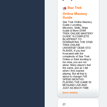
Star Trek
Online Mastery
Guide
Star Trek Online Mastery
Guide | Leveling,
Missions, Skills, Ships
Guide & More STAR
TREK ONLINE MASTERY
GUIDE "A COMPLETE
BLUEPRINT TO
DOMINATING THE STAR
TREK ONLINE
UNIVERSE" DEAR STO
PLAYER, If you feel
frustrated with the
complexity of Star Trek
Online or think leveling is
too slow, you are not
alone. Many players feel
the same, just as I did
when I first started
playing. But all that is
about to change! I'VE
SPEND MONTHS
PLAYING THE GAME IN
BETA AND LIVE AND
JUST AS MUCH TIME
[more details]
27.