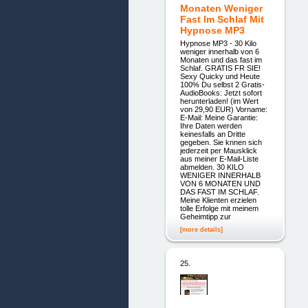
Monaten Weniger
Fast Im Schlaf Mit
Hypnose MP3
Hypnose MP3 - 30 Kilo
weniger innerhalb von 6
Monaten und das fast im
Schlaf. GRATIS FR SIE!
Sexy Quicky und Heute
100% Du selbst 2 Gratis-
AudioBooks: Jetzt sofort
herunterladen! (im Wert
von 29,90 EUR) Vorname:
E-Mail: Meine Garantie:
Ihre Daten werden
keinesfalls an Dritte
gegeben. Sie knnen sich
jederzeit per Mausklick
aus meiner E-Mail-Liste
abmelden. 30 KILO
WENIGER INNERHALB
VON 6 MONATEN UND
DAS FAST IM SCHLAF.
Meine Klienten erzielen
tolle Erfolge mit meinem
Geheimtipp zur
[more details]
25.