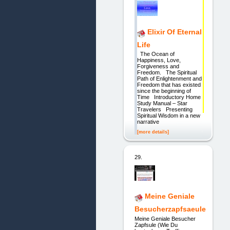
Elixir Of Eternal
Life
The Ocean of
Happiness, Love,
Forgiveness and
Freedom. The Spiritual
Path of Enlightenment and
Freedom that has existed
since the beginning of
Time Introductory Home
Study Manual – Star
Travelers Presenting
Spiritual Wisdom in a new
narrative
[more details]
29.
Meine Geniale
Besucherzapfsaeule
Meine Geniale Besucher
Zapfsule (Wie Du