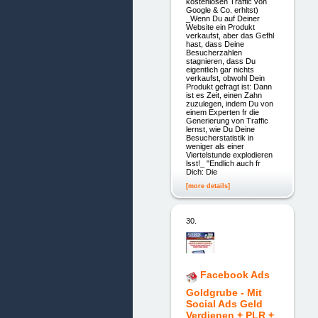
kostenlosen Traffic von
Google & Co. erhltst)
_Wenn Du auf Deiner
Website ein Produkt
verkaufst, aber das Gefhl
hast, dass Deine
Besucherzahlen
stagnieren, dass Du
eigentlich gar nichts
verkaufst, obwohl Dein
Produkt gefragt ist: Dann
ist es Zeit, einen Zahn
zuzulegen, indem Du von
einem Experten fr die
Generierung von Traffic
lernst, wie Du Deine
Besucherstatistik in
weniger als einer
Viertelstunde explodieren
lsst!_ "Endlich auch fr
Dich: Die
[more details]
30.
Facebook Ads
Goldgrube - Mit
Social Ads Geld
Verdienen + PLR +