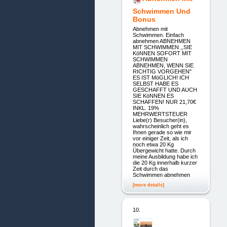
Schwimmen Und
Bonus
Abnehmen mit
Schwimmen. Einfach
abnehmen ABNEHMEN
MIT SCHWIMMEN ,,SIE
KöNNEN SOFORT MIT
SCHWIMMEN
ABNEHMEN, WENN SIE
RICHTIG VORGEHEN"
ES IST MöGLICH! ICH
SELBST HABE ES
GESCHAFFT UND AUCH
SIE KöNNEN ES
SCHAFFEN! NUR 21,70€
INKL. 19%
MEHRWERTSTEUER
Liebe(r) Besucher(in),
wahrscheinlich geht es
Ihnen gerade so wie mir
vor einiger Zeit, als ich
noch etwa 20 Kg
Übergewicht hatte. Durch
meine Ausbildung habe ich
die 20 Kg innerhalb kurzer
Zeit durch das
Schwimmen abnehmen
[more details]
10.