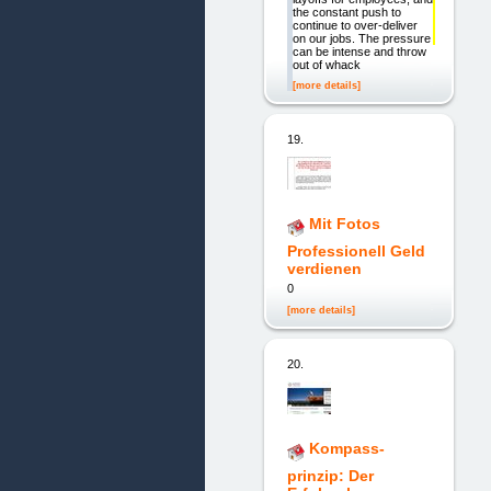
the constant push to
continue to over-deliver
on our jobs. The pressure
can be intense and throw
out of whack
[more details]
19.
Mit Fotos
Professionell Geld
verdienen
0
[more details]
20.
Kompass-
prinzip: Der