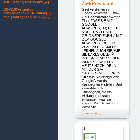
1981+jeep+cj+rear+view+[...]
75% Provision!
Geld verdienen mit
CH+3133+stuodcu
Google AdWords E-Book
Iem+cologne+2026+staine[...]
GA-Cashformel AdWords
site:goooogl.com.cn 192[...]
Tipps \"WIE SIE MIT
GOOGLE
ADWORDS(TM) HEUTE
NOCH DAS ERSTE
GELD VERDIENEN!\" MIT
DEM GOOGLE
ADWORDS EBOOOK
\"GA-CASHFORMEL\"
LERNEN AUCH SIE, WIE
SIE BARES GELD IM
INTERNET VERDIENEN.
WENN SIE WOLLEN
HEUTE NOCH! DENN
MIT DER GA-
CASHFORMEL LERNEN
SIE: Wie Sie erfolgreiche
Google Adwords-
Kampagnen erstellen. Und
zwar Adwords-
Kampagnen, die ein
Vielfaches dessen
einbringen, was sie
kosten. Wie Sie mit Ihrer
Webseite
[more details]
1.