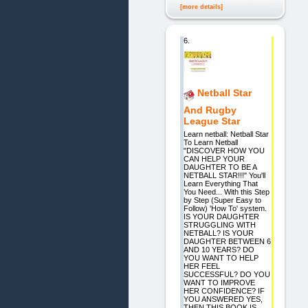
[more details]
6.
Netball Star
And Rugby
League Star
Learn netball: Netball Star
To Learn Netball
"DISCOVER HOW YOU
CAN HELP YOUR
DAUGHTER TO BE A
NETBALL STAR!!!" You'll
Learn Everything That
You Need... With this Step
by Step (Super Easy to
Follow) 'How To' system.
IS YOUR DAUGHTER
STRUGGLING WITH
NETBALL? IS YOUR
DAUGHTER BETWEEN 6
AND 10 YEARS? DO
YOU WANT TO HELP
HER FEEL
SUCCESSFUL? DO YOU
WANT TO IMPROVE
HER CONFIDENCE? IF
YOU ANSWERED YES,
THEN THIS BOOK IS