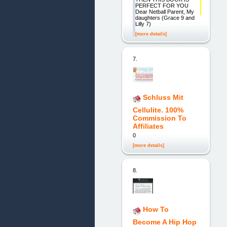
PERFECT FOR YOU
Dear Netball Parent, My
daughters (Grace 9 and
Lilly 7)
[more details]
7.
Schluss Mit
Cellulite. 100%
Commission To
Affiliates
0
[more details]
8.
How To
Become A Hip Hop