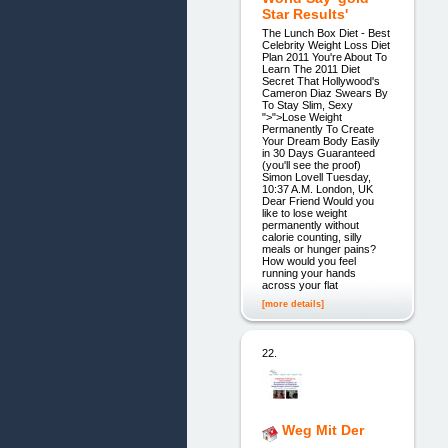
Star Results'
The Lunch Box Diet - Best
Celebrity Weight Loss Diet
Plan 2011 You're About To
Learn The 2011 Diet
Secret That Hollywood's
Cameron Diaz Swears By
To Stay Slim, Sexy
">">Lose Weight
Permanently To Create
Your Dream Body Easily
in 30 Days Guaranteed
(you'll see the proof)
Simon Lovell Tuesday,
10:37 A.M. London, UK
Dear Friend Would you
like to lose weight
permanently without
calorie counting, silly
meals or hunger pains?
How would you feel
running your hands
across your flat
[more details]
22.
Weg Mit Der