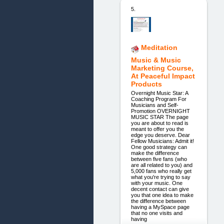
5.
Meditation
Music & Music
Marketing Course,
At Peaceful Impact
Products
Overnight Music Star: A
Coaching Program For
Musicians and Self-
Promotion OVERNIGHT
MUSIC STAR The page
you are about to read is
meant to offer you the
edge you deserve. Dear
Fellow Musicians: Admit it!
One good strategy can
make the difference
between five fans (who
are all related to you) and
5,000 fans who really get
what you're trying to say
with your music. One
decent contact can give
you that one idea to make
the difference between
having a MySpace page
that no one visits and
having