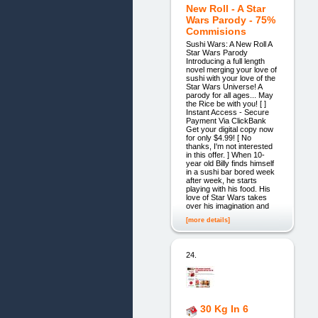
New Roll - A Star
Wars Parody - 75%
Commisions
Sushi Wars: A New Roll A
Star Wars Parody
Introducing a full length
novel merging your love of
sushi with your love of the
Star Wars Universe! A
parody for all ages... May
the Rice be with you! [ ]
Instant Access - Secure
Payment Via ClickBank
Get your digital copy now
for only $4.99! [ No
thanks, I'm not interested
in this offer. ] When 10-
year old Billy finds himself
in a sushi bar bored week
after week, he starts
playing with his food. His
love of Star Wars takes
over his imagination and
[more details]
24.
30 Kg In 6