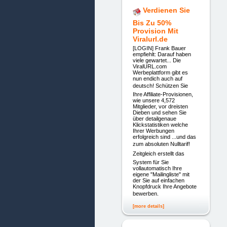
Verdienen Sie
Bis Zu 50%
Provision Mit
Viralurl.de
[LOGIN] Frank Bauer
empfiehlt: Darauf haben
viele gewartet... Die
ViralURL.com
Werbeplattform gibt es
nun endich auch auf
deutsch! Schützen Sie
Ihre Affiliate-Provisionen,
wie unsere 4,572
Mitglieder, vor dreisten
Dieben und sehen Sie
über detailgenaue
Klickstatistiken welche
Ihrer Werbungen
erfolgreich sind ...und das
zum absoluten Nulltarif!
Zeitgleich erstellt das
System für Sie
vollautomatisch Ihre
eigene "Mailingliste" mit
der Sie auf einfachen
Knopfdruck Ihre Angebote
bewerben.
[more details]