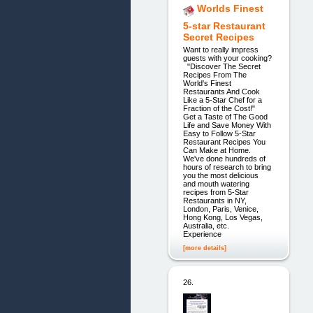
Worlds Finest
5-star Restaurant
Secret Recipes
Want to really impress
guests with your cooking?
"Discover The Secret
Recipes From The
World's Finest
Restaurants And Cook
Like a 5-Star Chef for a
Fraction of the Cost!"
Get a Taste of The Good
Life and Save Money With
Easy to Follow 5-Star
Restaurant Recipes You
Can Make at Home.
We've done hundreds of
hours of research to bring
you the most delicious
and mouth watering
recipes from 5-Star
Restaurants in NY,
London, Paris, Venice,
Hong Kong, Los Vegas,
Australia, etc.
Experience
[more details]
26.