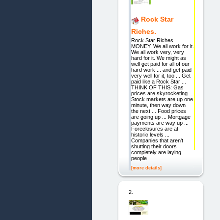
Rock Star
Riches.
Rock Star Riches
MONEY. We all work for it.
We all work very, very
hard for it. We might as
well get paid for all of our
hard work ... and get paid
very well for it, too ... Get
paid like a Rock Star ...
THINK OF THIS: Gas
prices are skyrocketing ...
Stock markets are up one
minute, then way down
the next ... Food prices
are going up ... Mortgage
payments are way up ...
Foreclosures are at
historic levels ...
Companies that aren't
shutting their doors
completely are laying
people
[more details]
2.