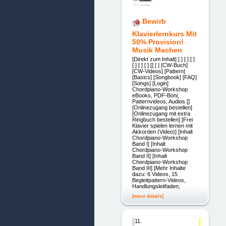
Bewirb
Klavierlernkurs Mit
50% Provision!
Musik Machen
[Direkt zum Inhalt] [ ] [ ] [ ]
[ ] [ ] [ ] [] [ ] [CW-Buch]
[CW-Videos] [Pattern]
[Basics] [Songbook] [FAQ]
[Songs] [Login]
Chordpiano-Workshop
eBooks, PDF-Boni,
Patternvideos, Audios []
[Onlinezugang bestellen]
[Onlinezugang mit extra
Ringbuch bestellen] [Frei
Klavier spielen lernen mit
Akkorden (Video)] [Inhalt
Chordpiano-Workshop
Band I] [Inhalt
Chordpiano-Workshop
Band II] [Inhalt
Chordpiano-Workshop
Band III] [Mehr Inhalte
dazu: 6 Videos, 15
Begleitpattern-Videos,
Handlungsleitfaden,
[more details]
11.