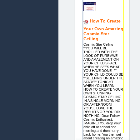
How To Create
Your Own Amazing
Cosmic Star
Ceiling
Cosmic Star Ceiling
\"YOU WILL BE
THRILLED WITH THE
LOOK OF PURE AWE
AND AMAZEMENT ON
YOUR CHILD'S FACE
WHEN HE SEES WHAT
YOU HAVE DONE...\"
YOUR CHILD COULD BE
\"SLEEPING UNDER THE
STARS\" TONIGHT
WHEN YOU LEARN
HOW TO CREATE YOUR
OWN STUNNING
COSMIC STAR CEILING
IN A SINGLE MORNING
OR AFTERNOON!
YOU'LL LOVE THE
RESULTS OR YOU PAY
NOTHING! Dear Fellow
Cosmic Enthusiast,
IMAGINE! You drop your
child off at school one
morning and then hurry
back home. You then set
about creating an amazing