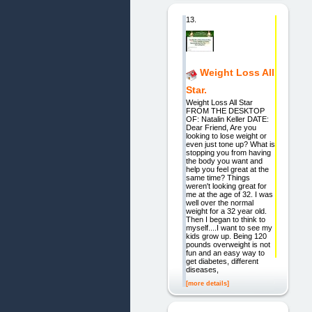
13.
Weight Loss All
Star.
Weight Loss All Star
FROM THE DESKTOP
OF: Natalin Keller DATE:
Dear Friend, Are you
looking to lose weight or
even just tone up? What is
stopping you from having
the body you want and
help you feel great at the
same time? Things
weren't looking great for
me at the age of 32. I was
well over the normal
weight for a 32 year old.
Then I began to think to
myself....I want to see my
kids grow up. Being 120
pounds overweight is not
fun and an easy way to
get diabetes, different
diseases,
[more details]