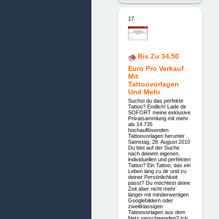
17.
Bis Zu 34,50
Euro Pro Verkauf
Mit
Tattoovorlagen
Und Mehr
Suchst du das perfekte
Tattoo? Endlich! Lade dir
SOFORT meine exklusive
Privatsammlung mit mehr
als 14.735
hochauflösenden
Tattoovorlagen herunter ..
Samstag, 28. August 2010
Du bist auf der Suche
nach deinem eigenen,
individuellen und perfekten
Tattoo? Ein Tattoo, das ein
Leben lang zu dir und zu
deiner Persönlichkeit
passt? Du möchtest deine
Zeit aber nicht mehr
länger mit minderwertigen
Googlebildern oder
zweitklassigen
Tattoovorlagen aus dem
Netz verschwenden? Ich