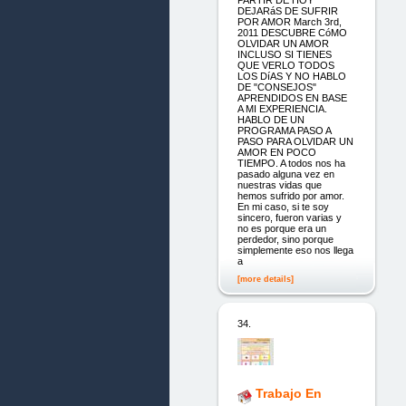
PARTIR DE HOY
DEJARáS DE SUFRIR
POR AMOR March 3rd,
2011 DESCUBRE CóMO
OLVIDAR UN AMOR
INCLUSO SI TIENES
QUE VERLO TODOS
LOS DíAS Y NO HABLO
DE "CONSEJOS"
APRENDIDOS EN BASE
A MI EXPERIENCIA.
HABLO DE UN
PROGRAMA PASO A
PASO PARA OLVIDAR UN
AMOR EN POCO
TIEMPO. A todos nos ha
pasado alguna vez en
nuestras vidas que
hemos sufrido por amor.
En mi caso, si te soy
sincero, fueron varias y
no es porque era un
perdedor, sino porque
simplemente eso nos llega
a
[more details]
34.
Trabajo En