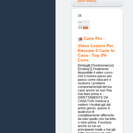
[more details]
16.
Cane Pro -
Video Lezioni Per
Educare Il Cane In
Casa - Top 3%
Conv.
[Dettagli] [Testimonianze]
[Ordina] [] Finalmente
disponibile il video corso
che ti mostra passo per
passo come educare e
risolvere i problemi
comportamentali del tuo
cane anche se non l'hai
mai fatto prima e...
DIRETTAMENTE DA
CASA TUA! Inizierai a
vedere i risultati già dal
primo giorno, questo è
qualcosa di
completamente differente
da tutto quello che hai letto
o visto prima. Funziona
anche se sei un
principiante totale o hai già