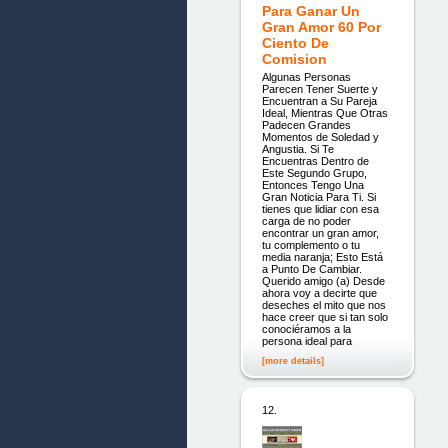
Para Ganar Un
Gran Amor 60 Por
Ciento De
Comision
Algunas Personas
Parecen Tener Suerte y
Encuentran a Su Pareja
Ideal, Mientras Que Otras
Padecen Grandes
Momentos de Soledad y
Angustia. Si Te
Encuentras Dentro de
Este Segundo Grupo,
Entonces Tengo Una
Gran Noticia Para Ti. Si
tienes que lidiar con esa
carga de no poder
encontrar un gran amor,
tu complemento o tu
media naranja; Esto Está
a Punto De Cambiar.
Querido amigo (a) Desde
ahora voy a decirte que
deseches el mito que nos
hace creer que si tan solo
conociéramos a la
persona ideal para
[more details]
12.