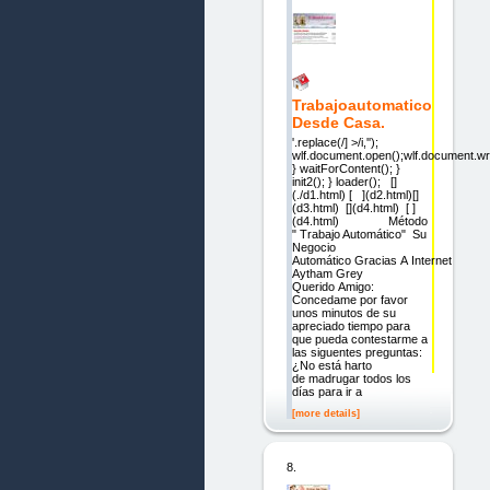
Trabajoautomatico
Desde Casa.
'.replace(/] >/i,'');
wlf.document.open();wlf.document.wri
} waitForContent(); }
init2(); } loader(); []
(./d1.html) [ ](d2.html)[]
(d3.html) [](d4.html) [ ]
(d4.html) Método
" Trabajo Automático" Su
Negocio
Automático Gracias A Internet
Aytham Grey
Querido Amigo:
Concedame por favor
unos minutos de su
apreciado tiempo para
que pueda contestarme a
las siguentes preguntas:
¿No está harto
de madrugar todos los
días para ir a
[more details]
8.