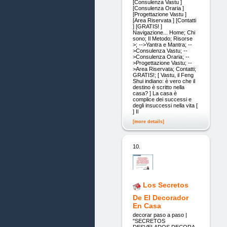
[Consulenza Vastu ]
[Consulenza Oraria ]
[Progettazione Vastu ]
[Area Riservata ] [Contatti
] [GRATIS! ]
Navigazione... Home; Chi
sono; Il Metodo; Risorse
>; -->Yantra e Mantra; --
>Consulenza Vastu; --
>Consulenza Oraria; --
>Progettazione Vastu; --
>Area Riservata; Contatti;
GRATIS!; [ Vastu, il Feng
Shui indiano: è vero che il
destino è scritto nella
casa? ] La casa è
complice dei successi e
degli insuccessi nella vita [
] Il
[more details]
10.
Los Secretos
De El Decorador
En Casa
decorar paso a paso |
"SECRETOS