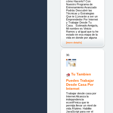
cómo Hacerlo? Con
Nuestro Programa de
Entrenamiento Avanzado
Podrás Descubrir las
Técnicas y Estrategias
Que te LLevarán a ser un
Emprendedor Por Internet
y Trabajar Desde Tu
Casa. Estimado Amigo/a,
Mi nombre es Vinicio
Ramos y al igual que tu he
estado en esa etapa de la
vida en donde por alguna
[more details]
30.
Tu Tambien
Puedes Trabajar
Desde Casa Por
Internet
Trabajar desde casa por
Internet Alcanza la
independencia
econÃ³mica que te
permita llevar un nivel de
vida Ã³ptimo. Habilite
JavaScript para ver el