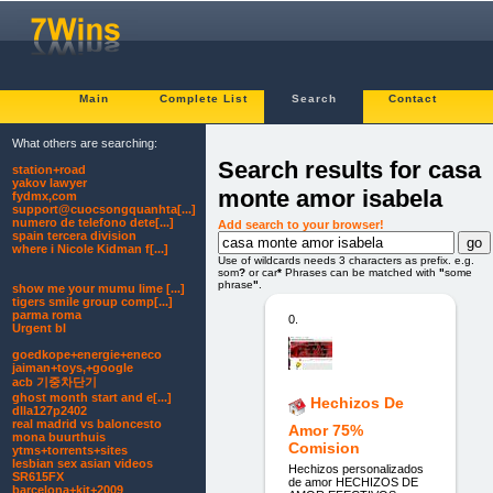
Main
Complete List
Search
Contact
What others are searching:
Search results for casa
station+road
yakov lawyer
monte amor isabela
fydmx,com
support@cuocsongquanhta[...]
numero de telefono dete[...]
Add search to your browser!
spain tercera division
where i Nicole Kidman f[...]
Use of wildcards needs 3 characters as prefix. e.g.
som
?
or car
*
Phrases can be matched with
"
some
phrase
"
.
show me your mumu lime [...]
tigers smile group comp[...]
parma roma
0.
Urgent bl
goedkope+energie+eneco
jaiman+toys,+google
acb 기중차단기
ghost month start and e[...]
Hechizos De
dlla127p2402
real madrid vs baloncesto
Amor 75%
mona buurthuis
Comision
ytms+torrents+sites
lesbian sex asian videos
Hechizos personalizados
SR615FX
de amor HECHIZOS DE
barcelona+kit+2009