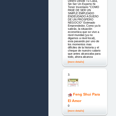
Dinero Desde Tu Casa,
Sin Ser Un Experto Ni
Tener Inventario “COMO
PASE DE SER UN
SIMPLE EMPLEADO
ENDEUDADO A DUEñO
DE UN PROSPERO
NEGOCIO” Estimado
Emprendedor, Como ya lo
sabrás, la situación
economica que se vive a
nivel mundial (ya no
digamos a nivel local),
esta pasando por uno de
los momentos mas
difíciles de la historia y el
cheque de nuestro salario
que antes alcanzaba para
todo, ahora alcanza
[more details]
3.
Feng Shui Para
El Amor
0
[more details]