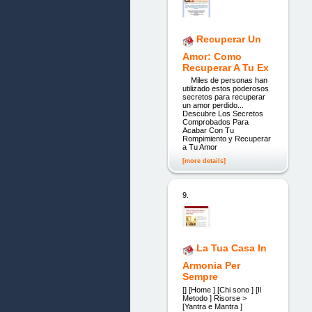
Recuperar Un
Amor: Como
Recuperar A Tu Ex
Miles de personas han
utilizado estos poderosos
secretos para recuperar
un amor perdido...
Descubre Los Secretos
Comprobados Para
Acabar Con Tu
Rompimiento y Recuperar
a Tu Amor
[more details]
9.
La Tua Casa In
Armonia Per
Sempre
[] [Home ] [Chi sono ] [Il
Metodo ] Risorse >
[Yantra e Mantra ]