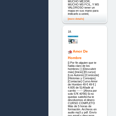
MUCHO MEJOR,
MUCHO MS FCIL, Y MS
VALOROSO tener un
mapa en sus mano para
indicarlo a usted,
[more details]
18.
Amor De
Hombre
[] Por fin alguien que te
habla claro de los
hombres [ ] [Descubrir
más] [Inicio] [El curso]
[Los Autores] [Conócete]
[Historias y Consejos]
[Contactar] Curso Amor
de Hombre 49 € 49 € [
4.605 de 5] Añadir al
carrito ------ [Ahora por
solo 57€ 40'5€] Si no
quedas satisfecha te
devolvemos el dinero
CURSO COMPLETO
Más de 5 horas de
formación. Archivos en
audio mp3 y pdf. Envío
por email y descarga