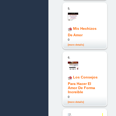
5.
Mis Hechizos
De Amor
0
[more details]
6.
Los Consejos
Para Hacer El
Amor De Forma
Increible
0
[more details]
7.