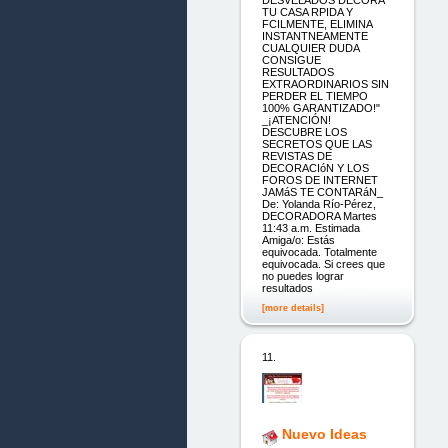
DESVELADOS DECORA
TU CASA RPIDA Y
FCILMENTE, ELIMINA
INSTANTNEAMENTE
CUALQUIER DUDA
CONSIGUE
RESULTADOS
EXTRAORDINARIOS SIN
PERDER EL TIEMPO
100% GARANTIZADO!"
_¡ATENCIÓN!
DESCUBRE LOS
SECRETOS QUE LAS
REVISTAS DE
DECORACIóN Y LOS
FOROS DE INTERNET
JAMáS TE CONTARáN_
De: Yolanda Río-Pérez,
DECORADORA Martes
11:43 a.m. Estimada
Amiga/o: Estás
equivocada. Totalmente
equivocada. Si crees que
no puedes lograr
resultados
[more details]
11.
Nuevo Ideas