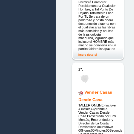
Permitirá Enamorar
Perdidamente a Cualquier
Hombre, a Tal Punto De
Dejarlo Totalmente Loco
Por Ti. Se trata de un
poderoso y hasta ahora
desconocido sistema con
el cual atacarás las fibras
más sensibles y ocultas
de la psicología
masculina, logrando que
incluso el HOMBRE más
macho se convierta en un
perrito faldero incapaz de
[more details]
27.
Vender Casas
Desde Casa
TALLER ONLINE (incluye
4 clases) Aprende a
Vender Casas Desde
Casa Presentado por Emil
Montás, Emprendedor y
Director de La Costa
Destinations countdown
00Hours00Minutes00Seconds
En este taller vas