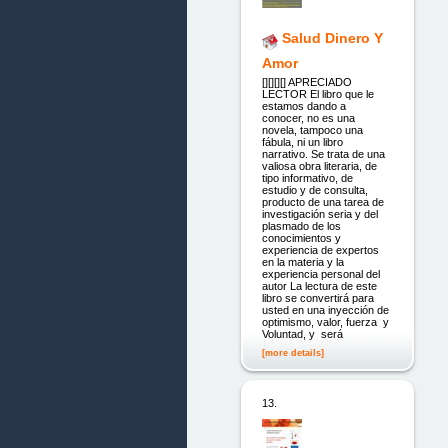
Salud Dinero Y
Amor
[][][][] APRECIADO
LECTOR El libro que le
estamos dando a
conocer, no es una
novela, tampoco una
fábula, ni un libro
narrativo. Se trata de una
valiosa obra literaria, de
tipo informativo, de
estudio y de consulta,
producto de una tarea de
investigación seria y del
plasmado de los
conocimientos y
experiencia de expertos
en la materia y la
experiencia personal del
autor La lectura de este
libro se convertirá para
usted en una inyección de
optimismo, valor, fuerza y
Voluntad, y será
[more details]
13.