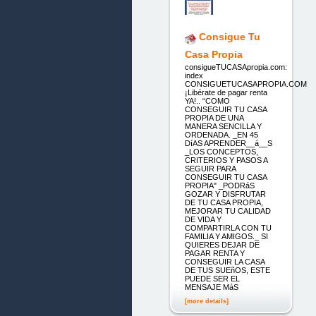
Consigue Tu
Casa Propia
consigueTUCASApropia.com:
index
CONSIGUETUCASAPROPIA.COM
¡Libérate de pagar renta
YA!.. “COMO
CONSEGUIR TU CASA
PROPIA DE UNA
MANERA SENCILLA Y
ORDENADA. _EN 45
DíAS APRENDER__á__S
_LOS CONCEPTOS,
CRITERIOS Y PASOS A
SEGUIR PARA
CONSEGUIR TU CASA
PROPIA" _PODRáS
GOZAR Y DISFRUTAR
DE TU CASA PROPIA,
MEJORAR TU CALIDAD
DE VIDA Y
COMPARTIRLA CON TU
FAMILIA Y AMIGOS._ SI
QUIERES DEJAR DE
PAGAR RENTA Y
CONSEGUIR LA CASA
DE TUS SUEñOS, ESTE
PUEDE SER EL
MENSAJE MáS
[more details]