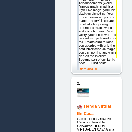
Announcements (world-
famous magic email list)
If you like magic, you'll be
glad you signed up. You
receive valuable tips, free
magic, theory11 updates
on what's happening
around the magic world,
and lots lots more. Don't
worry, your inbox won't be
flooded with junk mail from
me. I make sure to keep
you updated with only the
best information on magic
you can not find anywhere
else on the internet.
Become part of our family
now... First name
[more details]
2.
Tienda Virtual
En Casa
Curso Tienda Virtual En
Casa por Julián De
Cervantes TIENDA
VIRTUAL EN CASA Gana