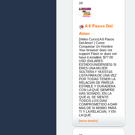
24.
A 6 Pasos Del
Amor
[Video Curso] A 6 Pasos
Del Amor! | Como
Conquistar Un Hombre
Your browser does not
support Flash or does not
have it installed. $77.00
USD (DóLARES
ESTADOUNIDENSES) SI
ERES UNA MUJER
SOLTERA Y YA ESTáS
LISTA PARA DE UNA VEZ
POR TODAS TENER LA
RELACIóN DE PAREJA
ESTABLE Y DURADERA
CON LA QUE SIEMPRE
HAS SOñADO, EN LA
QUE éL SE SIENTE
TODOS LOS DíAS
COMPROMETIDO A DAR
MáS DE SI MISMO PARA
TI Y LA RELACIóN, Y EN
LA QUE
[more details]