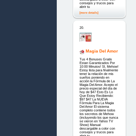
consejos y trucos para
abrir tu
[more details]
20.
Magia Del Amor
Tus 4 Bonuses Gratis
Estan Garantizados Por
10:00 Minutos! SI, Mehow!
Estoy lista para finalmente
tener la relación de mis
sueños poniendo en
acción la Fórmula de La
Magia Del Amor. Acepto el
precio especial del día de
hoy de $47 Esto Es Lo
Que Estoy Recibiendo:
$97 $47 La NUEVA
Fórmula Para La Magia
Del Amor El sistema
completo contiene todos
los secretos de Mehow
(incluyendo los que nunca
se vieron en Yahoo TV
Show) Manual
descargable a color con
consejos y trucos para
abrir tu