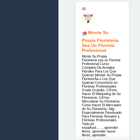
15.
Monte Su
Propia Floristeria
Sea Un Florista
Profesional
Monte Su Propia
Floristeria sea un Florista
Profesional Curso
Completo De Arreglos
Florales Para Los Que
Quieran Montar Su Propia
FloristerÃ­a o Los Que
Quieran Convertirse en
Floristas Profesionales
Gratis Gratuito. CÃ³mo
Hacer El Marketing de Su
Floristeria. CÃ³mo
Mercadear Su Floristeria.
Como Hacer El Mercadeo
de Su Floristeria. Sitio
Especialmente DiseÃ±ado
Para Floristas Novatos y
Floristas Profesionales.
Todo en
espaÃ±ol.........aprender
flores, aprender hacer
flores, aprender