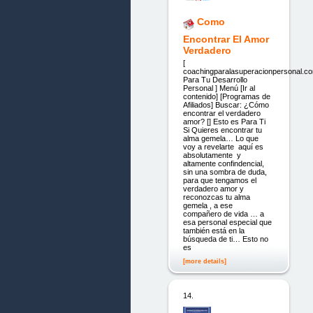
Como
Encontrar El Amor
Verdadero
[
coachingparalasuperacionpersonal.c
Para Tu Desarrollo
Personal ] Menú [Ir al
contenido] [Programas de
Afiliados] Buscar: ¿Cómo
encontrar el verdadero
amor? [] Esto es Para Ti
Si Quieres encontrar tu
alma gemela… Lo que
voy a revelarte aquí es
absolutamente y
altamente confindencial,
sin una sombra de duda,
para que tengamos el
verdadero amor y
reconozcas tu alma
gemela , a ese
compañero de vida … a
esa personal especial que
también está en la
búsqueda de ti… Esto no
es
[more details]
14.