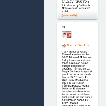
inmediata. MÓDULOS
Introducción ¿Cuál es la
Naturaleza de la Bestia?
¿Los
[more details]
19.
Magia Del Amor
Tus 4 Bonuses Gratis
Estan Garantizados Por
10:00 Minutos! SI, Mehow!
Estoy lista para finalmente
tener la relación de mis
sueños poniendo en
acción la Fórmula de La
Magia Del Amor. Acepto el
precio especial del día de
hoy de $47 Esto Es Lo
Que Estoy Recibiendo:
$97 $47 La NUEVA
Fórmula Para La Magia
Del Amor El sistema
completo contiene todos
los secretos de Mehow
(incluyendo los que nunca
se vieron en Yahoo TV
Show) Manual
descargable a color con