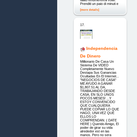
fallito innumerevoli volte.
Prenditi un paio di minuti e
[more details]
17.
Independencia
De Dinero
Millionario De Casa Un
Sistema De VIDEO
Completamente Nuevo
Destapa Sus Ganancias
Ocultadas En El Internet...
"NEGOCIOS DE CASA"
ME AYUDO A GANAR
$1,807.51 AL DA,
TRABAJANDO DESDE
CASA, EN SLO UNOS
POCOS MESES! ...Y
ESTOY CONVENCIDO
QUE CUALQUIERA
PUEDE COPIAR LO QUE
HAGO, UNA VEZ QUE
ELLOS LO
COMPRENDAN. ( DATE
HERE ) Querido Amigo, El
poder de girar su vida
alrededor est en las
manos. Pero no sera