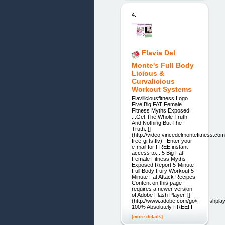
4.
Flavia Del
Monte's Full Body
Licious &
Curvalicious
Workout Systems
Flaviliciousfitness Logo
Five Big FAT Female
Fitness Myths Exposed!
...Get The Whole Truth
And Nothing But The
Truth. []
(http://video.vincedelmontefitness.co
free-gifts.flv) Enter your
e-mail for FREE instant
access to... 5 Big Fat
Female Fitness Myths
Exposed Report 5-Minute
Full Body Fury Workout 5-
Minute Fat Attack Recipes
Content on this page
requires a newer version
of Adobe Flash Player. []
(http://www.adobe.com/go/getflashplay
100% Absolutely FREE! I
[more details]