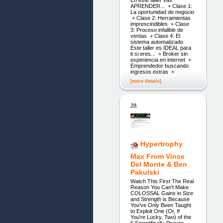
APRENDER... + Clase 1:
La oportunidad de negocio
+ Clase 2: Herramientas
imprescindibles + Clase
3: Proceso infalible de
ventas + Clase 4: El
sistema automatizado
Este taller es IDEAL para
ti si eres... + Broker sin
experiencia en internet +
Emprendedor buscando
ingresos extras +
[more details]
28.
Hypertrophy
Max From Vince
Del Monte & Ben
Pakulski
Watch This First The Real
Reason You Can't Make
COLOSSAL Gains in Size
and Strength is Because
You've Only Been Taught
to Exploit One (Or, If
You're Lucky, Two) of the