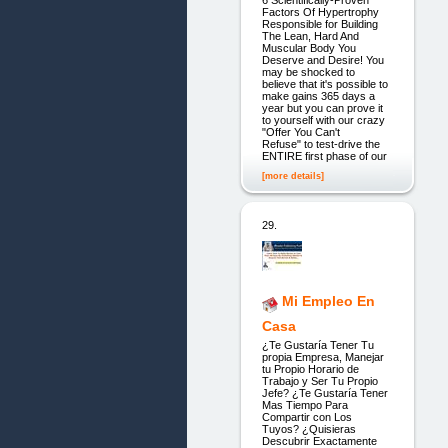
6 Scientifically-Proven
Factors Of Hypertrophy
Responsible for Building
The Lean, Hard And
Muscular Body You
Deserve and Desire! You
may be shocked to
believe that it's possible to
make gains 365 days a
year but you can prove it
to yourself with our crazy
"Offer You Can't
Refuse" to test-drive the
ENTIRE first phase of our
[more details]
29.
Mi Empleo En
Casa
¿Te Gustaría Tener Tu
propia Empresa, Manejar
tu Propio Horario de
Trabajo y Ser Tu Propio
Jefe? ¿Te Gustaría Tener
Mas Tiempo Para
Compartir con Los
Tuyos? ¿Quisieras
Descubrir Exactamente