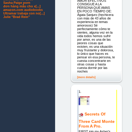
AMOR EFECTIVOS
Sasha Paige porn
CONSIGUE A LA
đơn hàng mẫu cho x[...]
PERSONA QUE AMAS
amazon.com audiobooks
EN POCO TIEMPO DE:
Ultramar trabaja con no[...]
Ágata Sanjuro (hechicera
Julie "Brad Rein"
con más de 43 años de
experiencia en temas
amorosos) Sé
perfectamente cómo te
sientes, alguna vez en la
vida todos hemos sufrir
por amor, es una de las
peores cosas que
existen, es una situación
muy frustante y dolorosa,
lo único que haces es
pensar en esa persona, te
cuesta concentrarte en
otras cosas y hasta
cuesta dormir por las
noches
[more details]
1.
Secrets Of
Three Card Monte
From A Pro.
FIRST join my Asher's