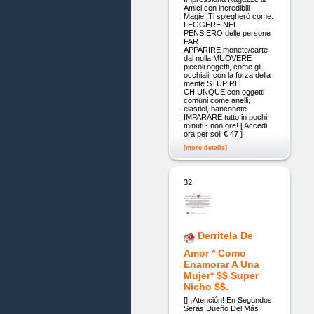
Amici con incredibili
Magie! Ti spiegherò come:
LEGGERE NEL
PENSIERO delle persone
FAR
APPARIRE monete/carte
dal nulla MUOVERE
piccoli oggetti, come gli
occhiali, con la forza della
mente STUPIRE
CHIUNQUE con oggetti
comuni come anelli,
elastici, banconote ​
IMPARARE tutto in pochi
minuti - non ore! [ Accedi
ora per soli € 47 ]
[more details]
32.
Derritela De
Amor * Como
Enamorar A Una
Mujer* $$ Super
Nicho $$.
[] ¡Atención! En Segundos
Serás Dueño Del Más