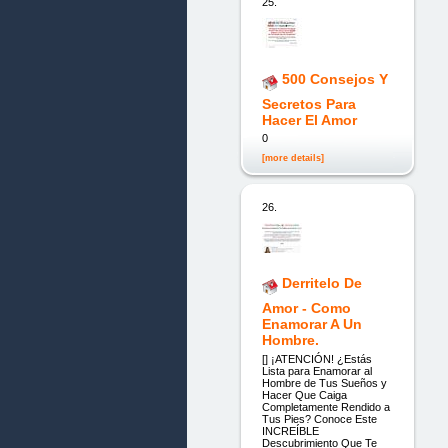
25.
500 Consejos Y
Secretos Para
Hacer El Amor
0
[more details]
26.
Derritelo De
Amor - Como
Enamorar A Un
Hombre.
[] ¡ATENCIÓN! ¿Estás
Lista para Enamorar al
Hombre de Tus Sueños y
Hacer Que Caiga
Completamente Rendido a
Tus Pies? Conoce Este
INCREÍBLE
Descubrimiento Que Te