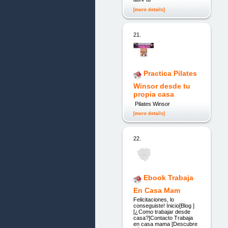
[more details]
21.
Practica Pilates
Winsor desde tu
propia casa
Pilates Winsor
[more details]
22.
Ebook Trabaja
En Casa Mam
Felicitaciones, lo
conseguiste! Inicio[Blog ]
[¿Como trabajar desde
casa?]Contacto Trabaja
en casa mama [Descubre