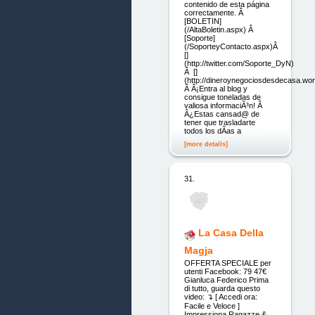
contenido de esta página
correctamente. Â
[BOLETIN]
(/AltaBoletin.aspx) Â
[Soporte]
(/SoporteyContacto.aspx)Â
[]
(http://twitter.com/Soporte_DyN)
Â []
(http://dineroynegociosdesdecasa.wo
Â Â¡Entra al blog y
consigue toneladas de
valiosa informaciÃ³n! Â
Â¿Estas cansad@ de
tener que trasladarte
todos los dÃ­as a
[more details]
31.
La Casa Della
Magja
OFFERTA SPECIALE per
utenti Facebook: 79 47€
Gianluca Federico Prima
di tutto, guarda questo
video: ↴ [ Accedi ora:
Facile e Veloce ]
Impressiona Ragazze &