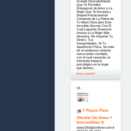
Grande Descubrimiento
Que Te Permitirá
Enloquecer de Amor a La
Mujer Que Te Encanta y
Dejarla Prácticamente
Comiendo de La Palma de
Tu Mano Descubre Este
Increíble Secreto Con El
Cual Lograrás Enamorar
Incluso a La Mujer Más
Atractiva, Sin Importar Tu
Dinero, Tus
Inseguridades, Ni Tu
Apariencia Física. Se trata
de un poderoso sistema
nunca antes revelado,
con el cual causarás un
tremendo impacto
psicológico en la mujer
que desees,
[more details]
33.
7 Pasos Para
Olvidar Un Amor +
Irresistibles S
www.OlvidaUnAmor.com A