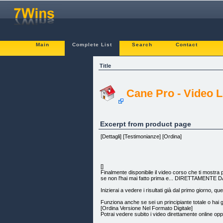
Main
Complete List
Search
Contact
Title
Cane Pro - Video L
Excerpt from product page
[Dettagli] [Testimonianze] [Ordina]
[]
Finalmente disponibile il video corso che ti most
se non l'hai mai fatto prima e... DIRETTAMENTE
Inizierai a vedere i risultati già dal primo giorno, 
Funziona anche se sei un principiante totale o hai gi
[Ordina Versione Nel Formato Digitale]
Potrai vedere subito i video direttamente online opp