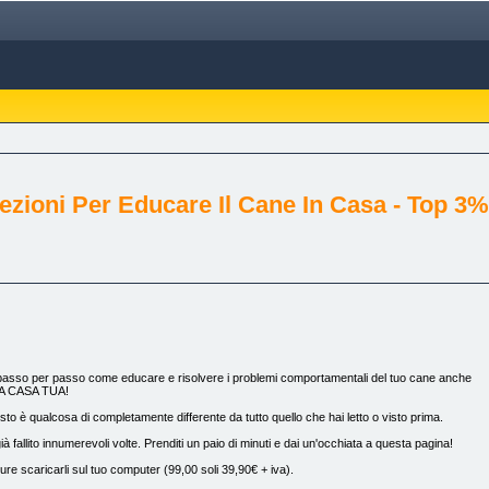
ezioni Per Educare Il Cane In Casa - Top 3
ra passo per passo come educare e risolvere i problemi comportamentali del tuo cane anche
 DA CASA TUA!
questo è qualcosa di completamente differente da tutto quello che hai letto o visto prima.
à fallito innumerevoli volte. Prenditi un paio di minuti e dai un'occhiata a questa pagina!
ure scaricarli sul tuo computer (99,00 soli 39,90€ + iva).