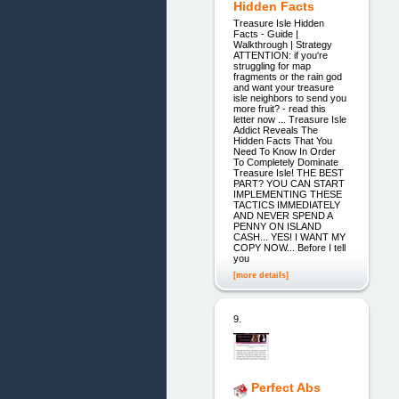
Hidden Facts
Treasure Isle Hidden
Facts - Guide |
Walkthrough | Strategy
ATTENTION: if you're
struggling for map
fragments or the rain god
and want your treasure
isle neighbors to send you
more fruit? - read this
letter now ... Treasure Isle
Addict Reveals The
Hidden Facts That You
Need To Know In Order
To Completely Dominate
Treasure Isle! THE BEST
PART? YOU CAN START
IMPLEMENTING THESE
TACTICS IMMEDIATELY
AND NEVER SPEND A
PENNY ON ISLAND
CASH... YES! I WANT MY
COPY NOW... Before I tell
you
[more details]
9.
Perfect Abs