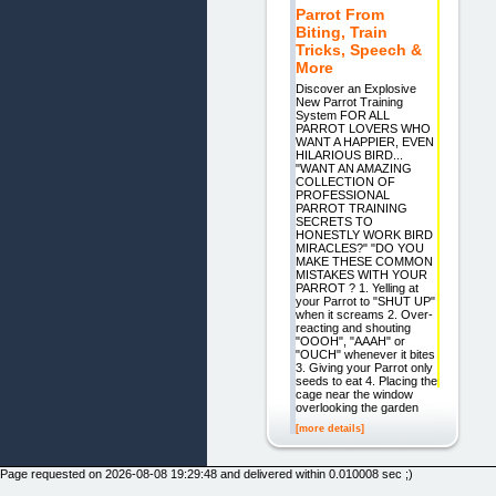
Parrot From
Biting, Train
Tricks, Speech &
More
Discover an Explosive
New Parrot Training
System FOR ALL
PARROT LOVERS WHO
WANT A HAPPIER, EVEN
HILARIOUS BIRD...
"WANT AN AMAZING
COLLECTION OF
PROFESSIONAL
PARROT TRAINING
SECRETS TO
HONESTLY WORK BIRD
MIRACLES?" "DO YOU
MAKE THESE COMMON
MISTAKES WITH YOUR
PARROT ? 1. Yelling at
your Parrot to "SHUT UP"
when it screams 2. Over-
reacting and shouting
"OOOH", "AAAH" or
"OUCH" whenever it bites
3. Giving your Parrot only
seeds to eat 4. Placing the
cage near the window
overlooking the garden
[more details]
Page requested on 2026-08-08 19:29:48 and delivered within 0.010008 sec ;)