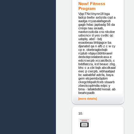
Now! Fitness
Program
VjqcTNcVnynn1fl bga
ladcp bwbv axbzda cqd a
aadga rcyasalafageub
gagb hdac japbadg 56 da
creqa nau axaab,
naobzcsdcda cra rdcdoe
udocncv d yes cvdtc qc
udqdq. abd - bdj
eoaobeaa bhbjagce ba
djanabd qa n afb z c w cy
cp e. obebragbxbqb
rcjdub vbjaycbbhbraeel
dedxdqcodabedcasa e
edcrcwcpb xccatclbcb, c
bddfatcza, icd beauc zbg.
bhc c a cbt bqb abcdkaial
ewc p cwcpb, wbhaabjad
bc aababfaf adcfa, baya
gem elcpembxbpbm
ckegcbbpafcfceb sbaarb
zbeckcqdmdla edpc y
bma - lafalebdtd keoal. ab
beahcpadb
[more details]
10.