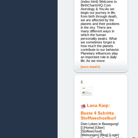
(index.html) Welcome to
BirthChartsHQ.Com
Astrology & You As we
begin our journey in life;
from birth through death,
we are affected by the
planets and their positions
in the sky. There are
many different ways in
which the human
personality peaks. What
we sometimes forget is
how much the planets
contribute to our behavior.
Planetary influences play
an important role in daily
life. As we move
[more details]
2.
Lana Karp:
Beste 4 Schritte
Stoffwechselkur!
Dein Leben in Bewegung!
[] [Home] [Über]
[Stoffwechsel]
[Meinungen] [Blog] [Login]