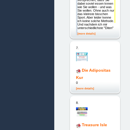
versprechen, dass Sie
dabei soviel essen knnen
wie Sie wollen - und was
Sie wollen. Ohne auch nur
das kleinste bisschen
Sport. Aber leider kenne
ich keine solche Methode.
Und nachdem ich mir
unterschiedlichste "Diten"
[more details]
7.
Die Adipositas
Kur
0
[more details]
8.
Treasure Isle