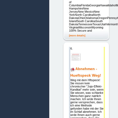
of
ColumbiaFloridaGeorgiaHawaiiIdahoI
HampshireNew
JerseyNew MexicoNew
YorkNorth CarolinaNorth
DakotaOhioOklahomaOregonPennsyl
IslandSouth CarolinaSouth
DakotaTennesseeTexasUtahVermontV
VirginiaWisconsinWyoming
100% Secure and
[more details]
6.
Abnehmen -
Hueftspeck Weg!
Weg mit dem Hftspeck!
Sie mssen kein
chronischer "Jojo-Effekt-
Kanditat" mehr sein, wenn
Sie wissen, was schlanke
Menschen ganz natrlich
machen. Ich wrde Ihnen
gerne versprechen, dass
ich eine Methode
gefunden habe mit der Sie
im Schlaf abnehmen. Ich
wrde Ihnen auch gerne