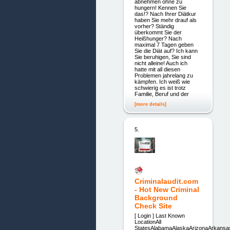
abnehmen ohne zu
hungern! Kennen Sie
das!? Nach Ihrer Diätkur
haben Sie mehr drauf als
vorher? Ständig
überkommt Sie der
Heißhunger? Nach
maximal 7 Tagen geben
Sie die Diät auf? Ich kann
Sie beruhigen, Sie sind
nicht alleine! Auch ich
hatte mit all diesen
Problemen jahrelang zu
kämpfen. Ich weiß wie
schwierig es ist trotz
Familie, Beruf und der
[more details]
5.
Criminalaudit.com
- Hot New Criminal
Background
Check Site
[ Login ] Last Known
LocationAll
StatesAlabamaAlaskaArizonaArkansas