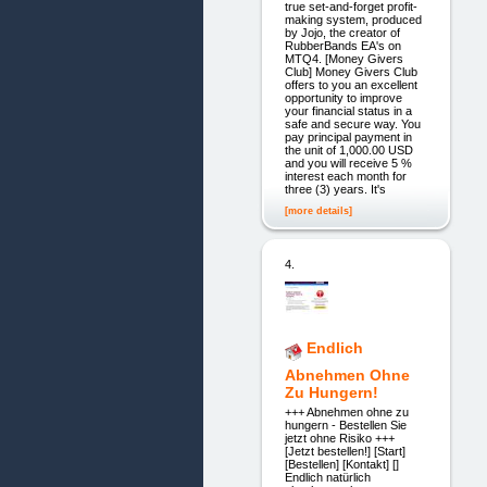
true set-and-forget profit-
making system, produced
by Jojo, the creator of
RubberBands EA's on
MTQ4. [Money Givers
Club] Money Givers Club
offers to you an excellent
opportunity to improve
your financial status in a
safe and secure way. You
pay principal payment in
the unit of 1,000.00 USD
and you will receive 5 %
interest each month for
three (3) years. It's
[more details]
4.
Endlich
Abnehmen Ohne
Zu Hungern!
+++ Abnehmen ohne zu
hungern - Bestellen Sie
jetzt ohne Risiko +++
[Jetzt bestellen!] [Start]
[Bestellen] [Kontakt] []
Endlich natürlich