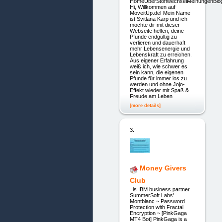
HomeÜberStoffwechselMeinungenBlo
Hi, Willkommen auf
MoveitUp.de! Mein Name
ist Svitlana Karp und ich
möchte dir mit dieser
Webseite helfen, deine
Pfunde endgültig zu
verlieren und dauerhaft
mehr Lebensenergie und
Lebenskraft zu erreichen.
Aus eigener Erfahrung
weiß ich, wie schwer es
sein kann, die eigenen
Pfunde für immer los zu
werden und ohne Jojo-
Effekt wieder mit Spaß &
Freude am Leben
[more details]
3.
Money Givers
Club
is IBM business partner.
SummerSoft Labs'
Montblanc ~ Password
Protection with Fractal
Encryption ~ [PinkGaga
MT4 Bot] PinkGaga is a