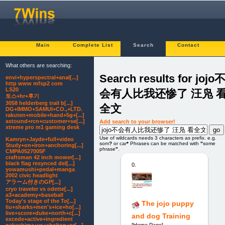
Main
Complete List
Search
Contact
What others are searching:
Search results for jojo
envi+hyperspectral+anal[...]
http www mfsp2 com
LS20
会有人比我还惨了 汪凫 
토스+hr+후기
3058 helderberg trail b[...]
全文
DG+IMMO+SAMUI+CO.,+LTD.
rakuten+mobile+hand+5g+[...]
astound+rcn+customer+se[...]
Add search to your browser!
xtreme pro m1 gaming desk
Use of wildcards needs 3 characters as prefix. e.g.
Kamryn+Jayde+full+video
som
?
or car
*
Phrases can be matched with
"
some
Study+on+iron+anchoring[...]
phrase
"
.
CMPA0527005F
craftsman 42 inch mower[...]
black flag resynced del[...]
0.
yowamushi+pedal+manga
2002 civic headlight
アラーム付きのGP[...]
cryo traveler vs odette[...]
a3+academy+baseball
Today's stage of the To[...]
The jojo puppy
liu+sharks+men's+ice+ho[...]
live+score+duke+north+c[...]
and dog Training
excede+active+ingredient