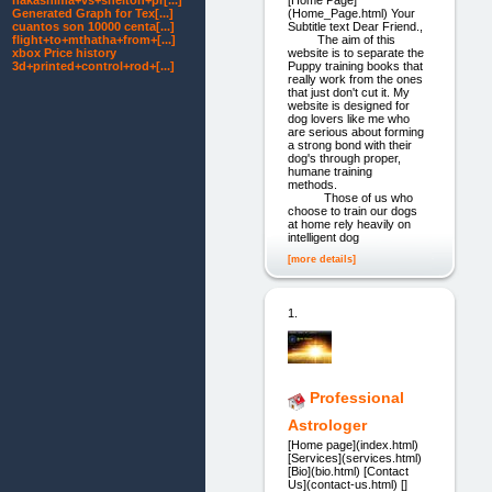
nakashima+vs+shelton+pr[...]
[Home Page]
Generated Graph for Tex[...]
(Home_Page.html) Your
cuantos son 10000 centa[...]
Subtitle text Dear Friend.,
flight+to+mthatha+from+[...]
The aim of this
xbox Price history
website is to separate the
3d+printed+control+rod+[...]
Puppy training books that
really work from the ones
that just don't cut it. My
website is designed for
dog lovers like me who
are serious about forming
a strong bond with their
dog's through proper,
humane training
methods.
Those of us who
choose to train our dogs
at home rely heavily on
intelligent dog
[more details]
1.
Professional
Astrologer
[Home page](index.html)
[Services](services.html)
[Bio](bio.html) [Contact
Us](contact-us.html) []