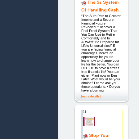
The 5s System
Of Handling Cash
“The Sure Path to Greater
Income and a Secure
Financial Future
Revealed! "Discover a
Fool-Proof System That
You Can Use to Retire
Comfortably and to
ALWAYS Be Prepared for
Life’s Uncertainties!” If
you are facing financial
challenges, here’s an
opportunity for you to
learn how to change your
life for the better. You can
DECIDE to have a stress-
free financial life! You can
either: Plant now or Beg
Later. What would be your
choice? Let me ask you
these questions: • Do you
have a burning
[more details]
11.
Stop Your