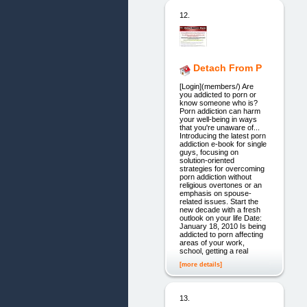
12.
Detach From P
[Login](members/) Are
you addicted to porn or
know someone who is?
Porn addiction can harm
your well-being in ways
that you're unaware of...
Introducing the latest porn
addiction e-book for single
guys, focusing on
solution-oriented
strategies for overcoming
porn addiction without
religious overtones or an
emphasis on spouse-
related issues. Start the
new decade with a fresh
outlook on your life Date:
January 18, 2010 Is being
addicted to porn affecting
areas of your work,
school, getting a real
[more details]
13.