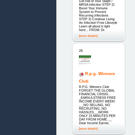
Get Rid of Your Staph /
MRSA Infection STEP 2)
Boost Your Immune
System to Prevent
Recurring Infections
STEP 3) Continue Living
An Infection-Free Lifestyle
Learn all about it right
here... FROM: Dr.
[more details]
28.
R.p.g. Winners
Club
R.P.G. Winners Club
FORGET THE GLOBAL
FINANCIAL CRISIS...
_EARN A STRESS FREE
INCOME EVERY WEEK!
_ _NO SELLING, NO
RECRUITING, NO
HASSLES_ _WORK
ONLY 15 MINUTES PER
DAY FROM HOME..._
Dear Income Earner,
[more details]