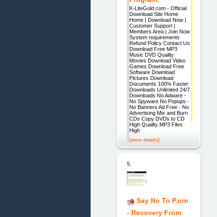
K-LiteGold.com - Official
Download Site Home
Home | Download Now |
Customer Support |
Members Area | Join Now
System requirements
Refund Policy Contact Us
Download Free MP3
Music DVD Quality
Movies Download Video
Games Download Free
Software Download
Pictures Download
Documents 100% Faster
Downloads Unlimited 24/7
Downloads No Adware -
No Spyware No Popups -
No Banners Ad Free - No
Advertising Mix and Burn
CDs Copy DVDs to CD
High Quality MP3 Files
High
[more details]
5.
Say No To P.orn
- Recovery From