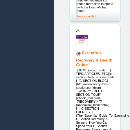
that we now have so
much more time to spend
with the kids. We had
been
[more details]
25.
C-section
Recovery & Health
Guide
[HOME](index.html) | [
TIPS, ARTICLES, ETC](c-
section_birth_articles.html).
| [C-SECTION BLOG]
(http://www.worry-free-c-
section.com/blog) |
[WORRY FREE C-
SECTION TOUR]
(ebook_tour.html) |
[RECOVERY KIT]
(abdominal_binder.html)
| [ C-SECTION
EXERCISE]
(The_Essential_Guide_To_Exercising_
C-Section Recovery &
Surgery: How You Can
Speed Your C-Section
Recovery, Stress Less &