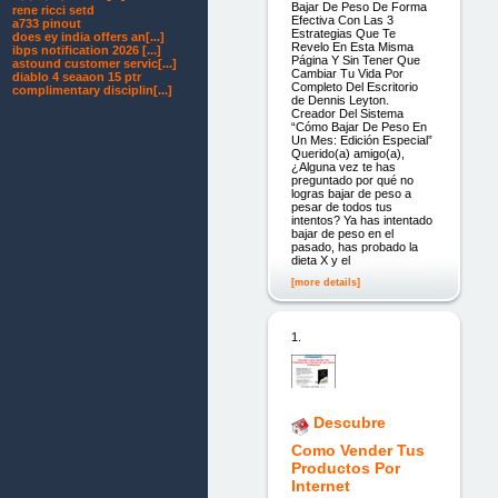
Bajar De Peso De Forma
rene ricci setd
Efectiva Con Las 3
a733 pinout
Estrategias Que Te
does ey india offers an[...]
Revelo En Esta Misma
ibps notification 2026 [...]
Página Y Sin Tener Que
astound customer servic[...]
Cambiar Tu Vida Por
diablo 4 seaaon 15 ptr
Completo Del Escritorio
complimentary disciplin[...]
de Dennis Leyton.
Creador Del Sistema
“Cómo Bajar De Peso En
Un Mes: Edición Especial”
Querido(a) amigo(a),
¿Alguna vez te has
preguntado por qué no
logras bajar de peso a
pesar de todos tus
intentos? Ya has intentado
bajar de peso en el
pasado, has probado la
dieta X y el
[more details]
1.
Descubre
Como Vender Tus
Productos Por
Internet