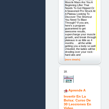
Muscle Mass Are You A
Beginning Lifter That
Needs To Get Ripped Or
A Seasoned Pro Struck At
A Plateau Looking To
Discover The Shortcut
You Need To Blast
Through? If you are,
here's a program
guaranteed to get
awesome results,
supercharge your muscle
growth, and break through
plateaus in as little as 4
months. . . all the while
getting you a body so well
chiseled, the ladies will be
drooling over your rock-
hard abs and
[more details]
18.
Aprende A
Invertir En La
Bolsa: Curso De
30 Lecciones En
Video