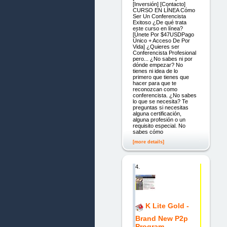
[Inversión] [Contacto]
CURSO EN LÍNEA Cómo
Ser Un Conferencista
Exitoso ¿De qué trata
este curso en línea?
[Únete Por $47USDPago
Único + Acceso De Por
Vida] ¿Quieres ser
Conferencista Profesional
pero... ¿No sabes ni por
dónde empezar? No
tienes ni idea de lo
primero que tienes que
hacer para que te
reconozcan como
conferencista. ¿No sabes
lo que se necesita? Te
preguntas si necesitas
alguna certificación,
alguna profesión o un
requisito especial. No
sabes cómo
[more details]
4.
K Lite Gold -
Brand New P2p
Program.