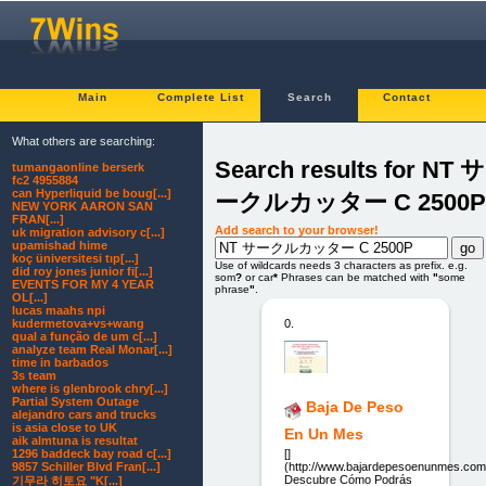
Main
Complete List
Search
Contact
What others are searching:
Search results for NT サ
tumangaonline berserk
fc2 4955884
can Hyperliquid be boug[...]
ークルカッター C 2500P
NEW YORK AARON SAN
FRAN[...]
Add search to your browser!
uk migration advisory c[...]
upamishad hime
koç üniversitesi tıp[...]
Use of wildcards needs 3 characters as prefix. e.g.
did roy jones junior fi[...]
som
?
or car
*
Phrases can be matched with
"
some
EVENTS FOR MY 4 YEAR
phrase
"
.
OL[...]
lucas maahs npi
kudermetova+vs+wang
0.
qual a função de um c[...]
analyze team Real Monar[...]
time in barbados
3s team
where is glenbrook chry[...]
Partial System Outage
Baja De Peso
alejandro cars and trucks
is asia close to UK
En Un Mes
aik almtuna is resultat
1296 baddeck bay road c[...]
[]
9857 Schiller Blvd Fran[...]
(http://www.bajardepesoenunmes.com
Descubre Cómo Podrás
기무라 히토요 "K[...]