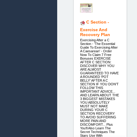
C Section -
Exercise And
Recovery Plan
Exercising After a C
Section - 'The Essential
Guide To Exercising After
A Caesarean' - Order
Now To Claim 7 Free
Bonuses EXERCISE
AFTER C SECTION:
DISCOVER WHY YOU
ARE ALMOST
GUARANTEED TO HAVE
A ROUNDED 'POT
BELLY' AFTER A C
SECTION IF YOU DON'T
FOLLOW THIS
IMPORTANT ADVICE...
AND LEARN ABOUT THE
3 BIGGEST MISTAKES
YOU ABSOLUTELY
MUST NOT MAKE
DURING YOUR C
SECTION RECOVERY
TO AVOID SUFFERING
MORE PAIN AND
DISCOMFORT... Plus
You'll Also Learn The
Secret Techniques The
Stars Use With