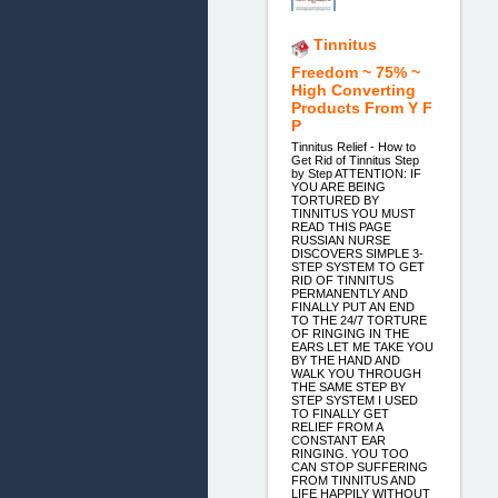
Tinnitus
Freedom ~ 75% ~
High Converting
Products From Y F
P
Tinnitus Relief - How to
Get Rid of Tinnitus Step
by Step ATTENTION: IF
YOU ARE BEING
TORTURED BY
TINNITUS YOU MUST
READ THIS PAGE
RUSSIAN NURSE
DISCOVERS SIMPLE 3-
STEP SYSTEM TO GET
RID OF TINNITUS
PERMANENTLY AND
FINALLY PUT AN END
TO THE 24/7 TORTURE
OF RINGING IN THE
EARS LET ME TAKE YOU
BY THE HAND AND
WALK YOU THROUGH
THE SAME STEP BY
STEP SYSTEM I USED
TO FINALLY GET
RELIEF FROM A
CONSTANT EAR
RINGING. YOU TOO
CAN STOP SUFFERING
FROM TINNITUS AND
LIFE HAPPILY WITHOUT