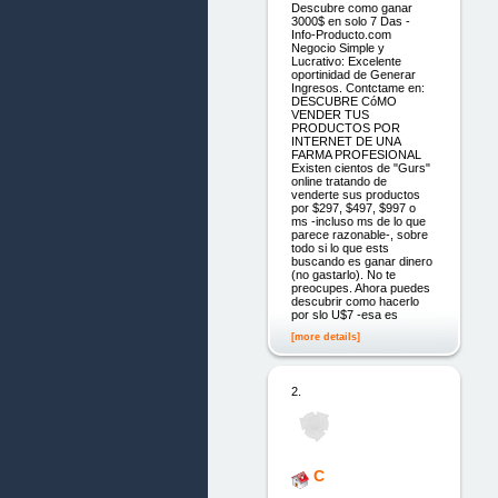
Descubre como ganar
3000$ en solo 7 Das -
Info-Producto.com
Negocio Simple y
Lucrativo: Excelente
oportinidad de Generar
Ingresos. Contctame en:
DESCUBRE CóMO
VENDER TUS
PRODUCTOS POR
INTERNET DE UNA
FARMA PROFESIONAL
Existen cientos de "Gurs"
online tratando de
venderte sus productos
por $297, $497, $997 o
ms -incluso ms de lo que
parece razonable-, sobre
todo si lo que ests
buscando es ganar dinero
(no gastarlo). No te
preocupes. Ahora puedes
descubrir como hacerlo
por slo U$7 -esa es
[more details]
2.
C