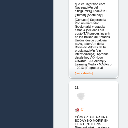
que-es-inversion.com
NavegaciÃ³n del
sitio[[Omitir]] LecciÃ³n 1
[Humor] [Ãnete hoy]
[Contacto] Sugerencia:
Pon un marcador
(bookmark) y estudia
estas 4 lecciones sin
costo TÃº puedes invertir
en las Bolsas de Estados
Unidos desde cualquier
paÃ­s, ademÃ¡s de la
Bolsa de Valores de tu
propia naciÃ³n (sin
intermediarios). Aprende
desde hoy Â© Hugo
Olivares - Â Greensky
Learning Media - MÃ©xico
- 2013 [[Regresar al
[more details]
19.
C
CÓMO PLANEAR UNA
BODA Y NO MORIR EN
EL INTENTO Hola.
Bienvenido(a), me alegra