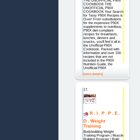
THE UNOFFICIAL P90X
COOKBOOK THE
UNOFFICIAL P90X
COOKBOOK Your Search
for Tasty P90X Recipes is
Over! From substitutions
for the expensive P90X
supplements to nutritious,
P90X diet-compliant
recipes for breakfasts,
lunches, dinners and
snacks, you'll find it all in
the Unofficial P90X
Cookbook. Packed with
information and over 100
recipes that are not
included in the P90X
Nutrition Guide, the
Unofficial P90X
[more details]
17.
R . I . P . P . E .
D . Weight
Training
Bodybuilding Weight
Training Program | Muscle
Building Program | Build