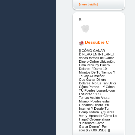
[more details]
8.
Descubre C
[] CÓMO GANAR
DINERO EN INTERNET,
Varias formas de Ganar
Dinero Online Ubicación:
Lima Perú by Dinero
Dolares. "Dame 10
Minutos De Tu Tiempo Y
Te Voy A Enseñar
Que Ganar Dinero
Dolares No Es Tan Difícil
Cómo Parece... Y Cómo
TÚ Puedes Lograrlo con
Esfuerzo " Y Si
Tomas Acción Ahora
Mismo, Puedes estar
Ganando Dinero En
Internet Y Desde Tu
Computadora. ¿Quieres
Ver y Aprender Cómo Lo
Hago? Ordene ahora
"Descubre Como
Ganar Dinero" Por
sólo $ 27.00 USD [] []