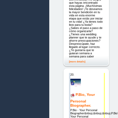
que hayas encontrado
esta página. ¡Muchísimas
felicidades! ¡Te deseamos
la mayor bendición en tu
vida en esta enorme
etapa que estás por iniciar
en tu vida! ¿Ya tienes todo
listo para tu boda?
¿Sabes el paso a paso de
cómo organizarla?
¿Tienes una wedding
planner que te ayude y te
ahorre preocupaciones?
Despreocúpate, haz
llegado al lugar correcto.
¿Te gustaría que te
guiaran semana a
semana para saber
[more details]
20.
P.Bio, Your
Personal
Biographer.
P.Bio - Your Personal
Biographer&nbsp;&nbsp;&nbsp;P.Bi
Your Personal