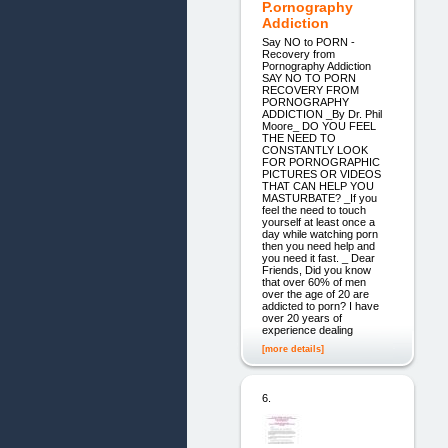
P.ornography
Addiction
Say NO to PORN -
Recovery from
Pornography Addiction
SAY NO TO PORN
RECOVERY FROM
PORNOGRAPHY
ADDICTION _By Dr. Phil
Moore_ DO YOU FEEL
THE NEED TO
CONSTANTLY LOOK
FOR PORNOGRAPHIC
PICTURES OR VIDEOS
THAT CAN HELP YOU
MASTURBATE? _If you
feel the need to touch
yourself at least once a
day while watching porn
then you need help and
you need it fast. _ Dear
Friends, Did you know
that over 60% of men
over the age of 20 are
addicted to porn? I have
over 20 years of
experience dealing
[more details]
6.