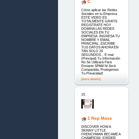
C
Cómo aplicar las Redes
Sociales en tu Empresa
ESTE VIDEO ES
TOTALMENTE GRATIS
REGISTRATE HOY
DOMINA LAS REDES
SOCIALES EN TU
EMPRESA. INGRESA TU
NOMBRE Y EMAIL
PRINCIPAL. ESCRIBE
TUS DATOS AHORA EN
TAN SOLO 20
SEGUNDOS... E-mai:
(Principal) Tu Información
No Se Utilizará Para
Enviarte SPAM Ni Será
Compartida, Protegemos
Tu Privacidad!
[more details]
15.
1 Rep Mass
DISCOVER HOW A
SKINNY LITTLE
FRENCHMAN BECAME A
CHAMPIONI [ORDER