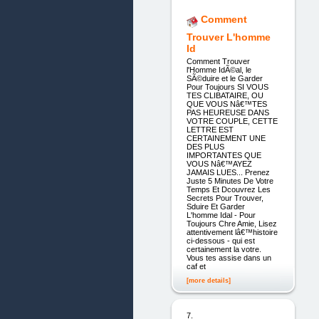
Comment
Trouver L'homme
Id
Comment Trouver
l'Homme IdÃ©al, le
SÃ©duire et le Garder
Pour Toujours SI VOUS
TES CLIBATAIRE, OU
QUE VOUS Nâ€™TES
PAS HEUREUSE DANS
VOTRE COUPLE, CETTE
LETTRE EST
CERTAINEMENT UNE
DES PLUS
IMPORTANTES QUE
VOUS Nâ€™AYEZ
JAMAIS LUES... Prenez
Juste 5 Minutes De Votre
Temps Et Dcouvrez Les
Secrets Pour Trouver,
Sduire Et Garder
L'homme Idal - Pour
Toujours Chre Amie, Lisez
attentivement lâ€™histoire
ci-dessous - qui est
certainement la votre.
Vous tes assise dans un
caf et
[more details]
7.