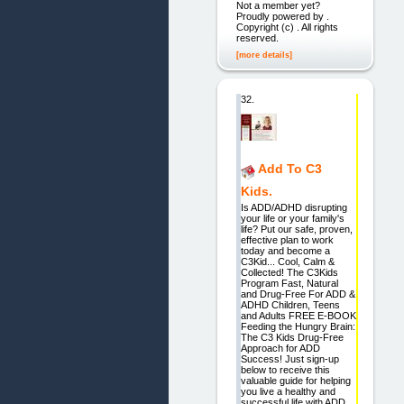
Not a member yet?
Proudly powered by .
Copyright (c) . All rights
reserved.
[more details]
32.
Add To C3
Kids.
Is ADD/ADHD disrupting
your life or your family's
life? Put our safe, proven,
effective plan to work
today and become a
C3Kid... Cool, Calm &
Collected! The C3Kids
Program Fast, Natural
and Drug-Free For ADD &
ADHD Children, Teens
and Adults FREE E-BOOK
Feeding the Hungry Brain:
The C3 Kids Drug-Free
Approach for ADD
Success! Just sign-up
below to receive this
valuable guide for helping
you live a healthy and
successful life with ADD.