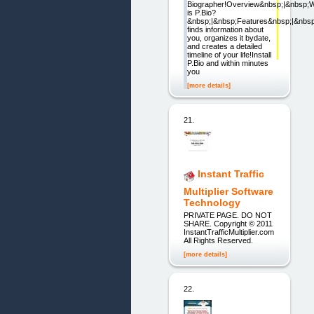
Biographer!Overview&nbsp;|&nbsp;
is P.Bio?
&nbsp;|&nbsp;Features&nbsp;|&nbs
finds information about
you, organizes it bydate,
and creates a detailed
timeline of your life!Install
P.Bio and within minutes
you
[more details]
21.
Instant Traffic
Multiplier Software
Technology
PRIVATE PAGE. DO NOT
SHARE. Copyright © 2011
InstantTrafficMultiplier.com
All Rights Reserved.
[more details]
22.