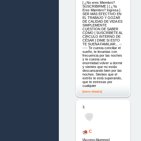
[ ¿No eres Miembro?
SUSCRIBIRME ] [ ¿Ya
Eres Miembro? Ingresa ]
SER MÁS EFECTIVO EN
EL TRABAJO Y GOZAR
DE CALIDAD DE VIDA ES
SIMPLEMENTE
CUESTION DE SABER
CÓMO [ SUSCRÍBETE AL
CÍRCULO INTERNO DE
CÉSAR ] DIME SI ESTO
TE SUENA FAMILIAR... --
---- Te cuesta conciliar el
sueño, te levantas con
frecuencia por las noches
y te cuesta una
enormidad volver a dormir
y sientes que no estás
descansando bien por las
noches. Sientes que el
estrés te está superando,
que te estresas por
cualquier
[more details]
3.
C
[Acceso Alumnos]