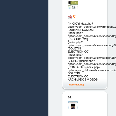
C
[INICIO](index.php?
option=com_content&view=frontpage&
[QUIENES SOMOS]
(index.php?
option=com_content&view=section&la
[PRODUCTOS]
(index.php?
option=com_content&view=category&i
[BOLETÍN
ELECTRÓNICO]
(index.php?
option=com_content&view=section&la
[VIDEOS](index.php?
option=com_content&view=section&la
[CONTACTO](index.php?
option=com_ckforms&view=ckforms&i
BOLETÍN
ELECTRÓNICO
ARCHIVADOS VIDEOS
[more details]
14.