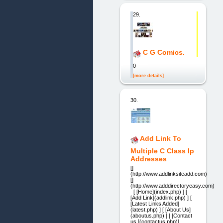
29.
C G Comics.
0
[more details]
30.
Add Link To
Multiple C Class Ip
Addresses
[]
(http://www.addlinksiteadd.com)
[]
(http://www.adddirectoryeasy.com)
[ [Home](index.php) ] [
[Add Link](addlink.php) ] [
[Latest Links Added]
(latest.php) ] [ [About Us]
(aboutus.php) ] [ [Contact
us ](contactus.php)]