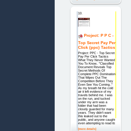
10.
Project: P P C -
Top Secret Pay Per
Click (ppc) Tactics
Project: PPC - Top Secret
Pay Per Click Tactics
What They Never Wanted
You To Know.. "Classified
Document Reveals Top
Secret Methods Of
Complete PPC Domination
That Wipes Out The
Competition Before They
Even See You Coming.."
As my breath hit the cold
air it left evidence of my
travels behind me. I was
on the run, and tucked
under my arm was a
folder that had been
closely guarded for many
years. They didn't want
this leaked out to the
public, and anyone caught
even attempting to read its
[more details]