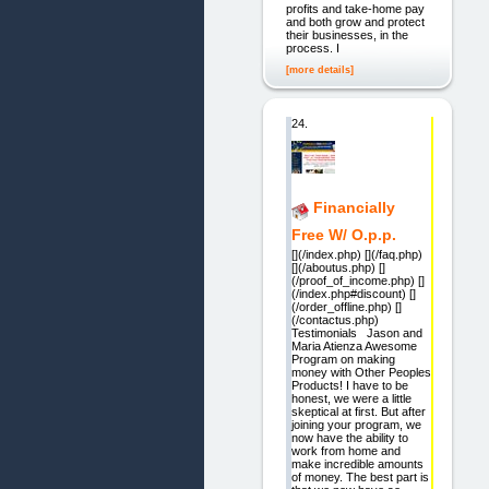
profits and take-home pay
and both grow and protect
their businesses, in the
process. I
[more details]
24.
Financially
Free W/ O.p.p.
[](/index.php) [](/faq.php)
[](/aboutus.php) []
(/proof_of_income.php) []
(/index.php#discount) []
(/order_offline.php) []
(/contactus.php)
Testimonials Jason and
Maria Atienza Awesome
Program on making
money with Other Peoples
Products! I have to be
honest, we were a little
skeptical at first. But after
joining your program, we
now have the ability to
work from home and
make incredible amounts
of money. The best part is