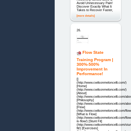
Avoid Unnecessary Pain!
Discover Exactly What It
Takes to Recover Faster,
[more details]
26.
Flow State
Training Program |
300%-500%
Improvement In
Performance!
[]
(http://www.cwilsonmeloncelli.com/)
[Home]
(http://www.cwilsonmeloncelli.com/)
[About]
(http://www.cwilsonmeloncelli.com/abo
[Philosophy]
(http://www.cwilsonmeloncelli.com/abo
[Flow]
(http://www.cwilsonmeloncelli.com/flow
[What is Flow]
(http://www.cwilsonmeloncelli.com/flo
is-flow/) [Stunt Fit]
(http://www.cwilsonmeloncelli.com/stun
fit/) [Exercises]