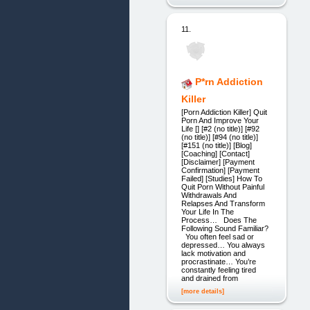
11.
P*rn Addiction
Killer
[Porn Addiction Killer] Quit
Porn And Improve Your
Life [] [#2 (no title)] [#92
(no title)] [#94 (no title)]
[#151 (no title)] [Blog]
[Coaching] [Contact]
[Disclaimer] [Payment
Confirmation] [Payment
Failed] [Studies] How To
Quit Porn Without Painful
Withdrawals And
Relapses And Transform
Your Life In The
Process… Does The
Following Sound Familiar?
You often feel sad or
depressed… You always
lack motivation and
procrastinate… You’re
constantly feeling tired
and drained from
[more details]