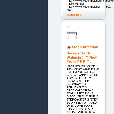
(http://www.cwilsonmeloncelli.com/exe
[Train with us]
(http://www.cwilsonmeloncelli.com/1-
to1/)
[more details]
27.
Staph Infection
Secrets By Dr.
Walinski :: ** New
From Y F P ** .
Staph Infection Secrets:
The Ultimate Guide to Get
Rid of MRSA and Staph
Infections ANNOUNCING
A SCIENTIFICALLY-
PROVEN 3-STEP
PROGRAM TO
PERMANENTLY
ERADICATE MRSA &
STAPH INFECTIONS
DISCOVER THE SIMPLE
STEP-BY-STEP SYSTEM
YOU NEED TO FINALLY
OVERCOME YOUR
RECURRING STAPH
INFECTIONS. STEP 1)