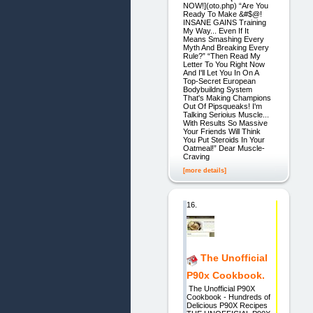
NOW!](oto.php) “Are You
Ready To Make &#$@!
INSANE GAINS Training
My Way... Even If It
Means Smashing Every
Myth And Breaking Every
Rule?” “Then Read My
Letter To You Right Now
And I'll Let You In On A
Top-Secret European
Bodybuildng System
That's Making Champions
Out Of Pipsqueaks! I'm
Talking Serioius Muscle...
With Results So Massive
Your Friends Will Think
You Put Steroids In Your
Oatmeal!” Dear Muscle-
Craving
[more details]
16.
The Unofficial
P90x Cookbook.
The Unofficial P90X
Cookbook - Hundreds of
Delicious P90X Recipes