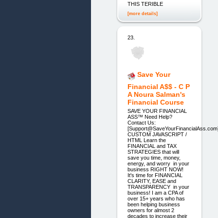
THIS TERIBLE
[more details]
23.
Save Your
Financial A$$ - C P
A Noura Salman's
Financial Course
SAVE YOUR FINANCIAL
ASS™ Need Help?
Contact Us:
[Support@SaveYourFinancialAss.com
CUSTOM JAVASCRIPT /
HTML Learn the
FINANCIAL and TAX
STRATEGIES that will
save you time, money,
energy, and worry in your
business RIGHT NOW!
It's time for FINANCIAL
CLARITY, EASE and
TRANSPARENCY in your
business! I am a CPA of
over 15+ years who has
been helping business
owners for almost 2
decades to increase their