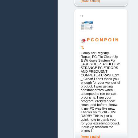
[more details]
9.
P C O N P O I N
T.
Computer Registry
Repair, PC File Clean Up
& Windows System Fix
_ARE YOU PLAGUED BY
STRANGE PC ERRORS
AND FREQUENT
COMPUTER CRASHES?
_ Great! I can't thank you
enough for your wonderful
product. I was getting
constant errors when I
attempted to run certain
programs. I ran your
program, clicked a few
times, and before I knew
it, my PC was like new.
Thanks so much! - JIM
DARBY This is just a
quick note to thank you
for your excellent product.
It quickly resolved the
errors I
[more details]