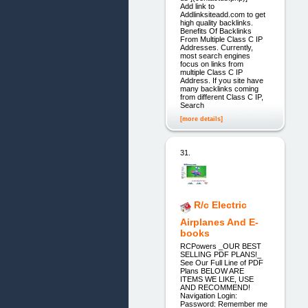
Add link to
Addlinksiteadd.com to get
high quality backlinks.
Benefits Of Backlinks
From Multiple Class C IP
Addresses. Currently,
most search engines
focus on links from
multiple Class C IP
Address. If you site have
many backlinks coming
from different Class C IP,
Search
[more details]
31.
R/c Electric
Airplanes And E-
books
RCPowers _OUR BEST
SELLING PDF PLANS!_
See Our Full Line of PDF
Plans BELOW ARE
ITEMS WE LIKE, USE
AND RECOMMEND!
Navigation Login:
Password: Remember me