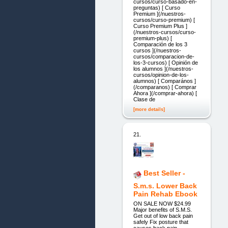
cursos/curso-basado-en-
preguntas) [ Curso
Premium ](/nuestros-
cursos/curso-premium) [
Curso Premium Plus ]
(/nuestros-cursos/curso-
premium-plus) [
Comparación de los 3
cursos ](/nuestros-
cursos/comparacion-de-
los-3-cursos) [ Opinión de
los alumnos ](/nuestros-
cursos/opinion-de-los-
alumnos) [ Comparános ]
(/comparanos) [ Comprar
Ahora ](/comprar-ahora) [
Clase de
[more details]
21.
Best Seller -
S.m.s. Lower Back
Pain Rehab Ebook
ON SALE NOW $24.99
Major benefits of S.M.S.
Get out of low back pain
safely Fix posture that
causes back pain