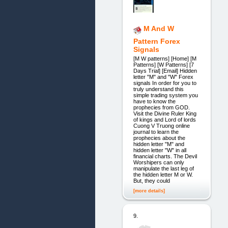
M And W
Pattern Forex
Signals
[M W patterns] [Home] [M
Patterns] [W Patterns] [7
Days Trial] [Email] Hidden
letter "M" and "W" Forex
signals In order for you to
truly understand this
simple trading system you
have to know the
prophecies from GOD.
Visit the Divine Ruler King
of kings and Lord of lords
Cuong V Truong online
journal to learn the
prophecies about the
hidden letter "M" and
hidden letter "W" in all
financial charts. The Devil
Worshipers can only
manipulate the last leg of
the hidden letter M or W.
But, they could
[more details]
9.