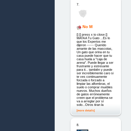
7.
No M
[] [] press x to close []
MATA A Tu Gato ...Es lo
que los Expertos me
dijeron ------ Querido
amante de las mascotas,
Un gato que orina en tu
casa puede hacer que tu
casa huela a "caja de
arena". Puede llegar a ser
frustrante y estresante
para ti... también y puede
ser increíblemente caro si
te ves continuamente
forzada o forzado a
limpiar las alfombras, el
suelo o comprar muebles
nuevos. Muchos dueños
de gatos erróneamente
creen que el problema se
va a arreglar por sí
solo...Otros tiran la
[more details]
8.