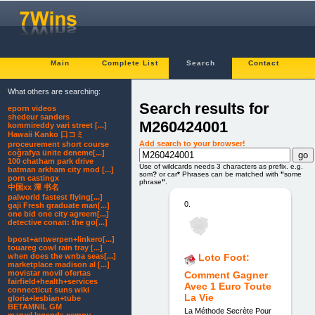
Main
Complete List
Search
Contact
What others are searching:
Search results for
eporn videos
shedeur sanders
M260424001
kommireddy vari street [...]
Hawaii Kanko 口コミ
Add search to your browser!
proceurement short course
coğrafya ünite deneme[...]
100 chatham park drive
Use of wildcards needs 3 characters as prefix. e.g.
batman arkham city mod [...]
som
?
or car
*
Phrases can be matched with
"
some
porn castingx
phrase
"
.
中国xx 潭 书名
palworld fastest flying[...]
0.
gaji Fresh graduate man[...]
one bid one city agreem[...]
detective conan: the go[...]
bpost+antwerpen+linkero[...]
touareg cowl rain tray [...]
when does the wnba seas[...]
Loto Foot:
marketplace madison al [...]
movistar movil ofertas
Comment Gagner
fairfield+health+services
Avec 1 Euro Toute
connecticut suns wiki
La Vie
gloria+lesbian+tube
BETAMNIL GM
La Méthode Secrète Pour