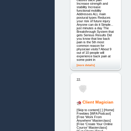
Increase strength and
stability Increase
functional mobility
Addresses ALL main
postural types Reduces
your risk of future injury
Anyone can do it Simple...
just minutes a day The
Breakthrough System that
gets Serious Results Did
you know that low back
pain is the 5th most
common reason for
physician visits? About 9
out of 10 people will
experience back pain at
some point in
[more details]
22.
Client Magician
[Skip to content] [ ] [Home]
Freebies [WFA Podcast]
[Free ‘Work From
Anywhere’ Masterclass]
[Free ‘Create Your Online
Course’ Masterclass]