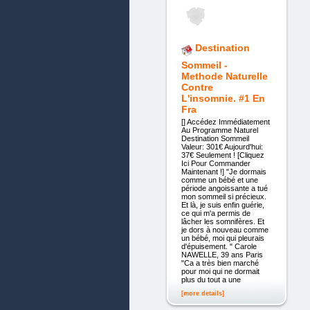
Destination
Sommeil -
Methode Naturelle
Contre
L'insomnie. #1 En
Fra
[] Accédez Immédiatement
Au Programme Naturel
Destination Sommeil
Valeur: 301€ Aujourd'hui:
37€ Seulement ! [Cliquez
Ici Pour Commander
Maintenant !] "Je dormais
comme un bébé et une
période angoissante a tué
mon sommeil si précieux.
Et là, je suis enfin guérie,
ce qui m'a permis de
lâcher les somnifères. Et
je dors à nouveau comme
un bébé, moi qui pleurais
d'épuisement. " Carole
NAWELLE, 39 ans Paris
"Ca a très bien marché
pour moi qui ne dormait
plus du tout a une
[more details]