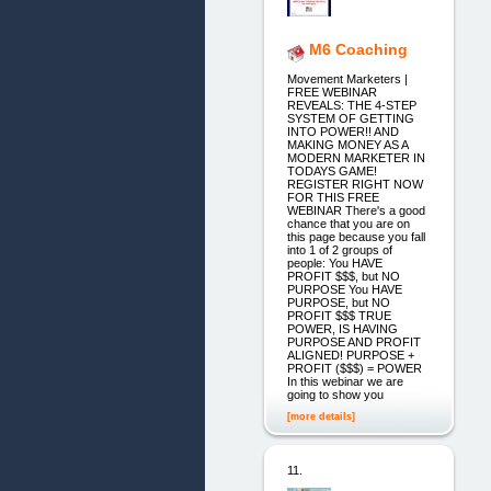
M6 Coaching
Movement Marketers |
FREE WEBINAR
REVEALS: THE 4-STEP
SYSTEM OF GETTING
INTO POWER!! AND
MAKING MONEY AS A
MODERN MARKETER IN
TODAYS GAME!
REGISTER RIGHT NOW
FOR THIS FREE
WEBINAR There's a good
chance that you are on
this page because you fall
into 1 of 2 groups of
people: You HAVE
PROFIT $$$, but NO
PURPOSE You HAVE
PURPOSE, but NO
PROFIT $$$ TRUE
POWER, IS HAVING
PURPOSE AND PROFIT
ALIGNED! PURPOSE +
PROFIT ($$$) = POWER
In this webinar we are
going to show you
[more details]
11.