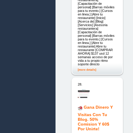
[Capacitación de
personal] [Barras móviles
para tu evento.] [Cursos
en linea.] [Abre tu
restaurante] [Inicio]
[Acerca de] [Blog]
[Servicios] [Asesoria
restaurantera]
[Capacitación de
personal] [Barras móviles
para tu evento.] [Cursos
en linea.] [Abre tu
restaurante] Abre tu
restaurante [COMPRAR
AHORA] $137 usd 12
semanas acceso de por
vida a tu propio ritmo
soporte directo
[more details]
28.
Gana Dinero Y
Visitas Con Tu
Blog. 50%
Comision Y 60$
Por Unirte!