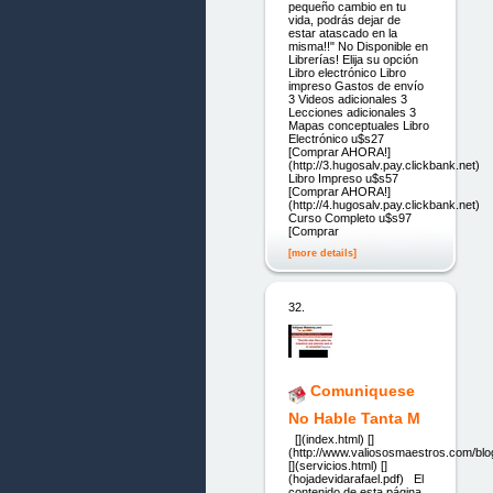
pequeño cambio en tu
vida, podrás dejar de
estar atascado en la
misma!!" No Disponible en
Librerías! Elija su opción
Libro electrónico Libro
impreso Gastos de envío
3 Videos adicionales 3
Lecciones adicionales 3
Mapas conceptuales Libro
Electrónico u$s27
[Comprar AHORA!]
(http://3.hugosalv.pay.clickbank.net)
Libro Impreso u$s57
[Comprar AHORA!]
(http://4.hugosalv.pay.clickbank.net)
Curso Completo u$s97
[Comprar
[more details]
32.
Comuniquese
No Hable Tanta M
[](index.html) []
(http://www.valiososmaestros.com/blo
[](servicios.html) []
(hojadevidarafael.pdf) El
contenido de esta página