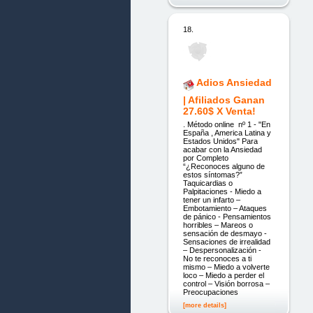
18.
Adios Ansiedad
| Afiliados Ganan
27.60$ X Venta!
. Método online nº 1 - "En
España , America Latina y
Estados Unidos" Para
acabar con la Ansiedad
por Completo
“¿Reconoces alguno de
estos síntomas?”
Taquicardias o
Palpitaciones - Miedo a
tener un infarto –
Embotamiento – Ataques
de pánico - Pensamientos
horribles – Mareos o
sensación de desmayo -
Sensaciones de irrealidad
– Despersonalización -
No te reconoces a ti
mismo – Miedo a volverte
loco – Miedo a perder el
control – Visión borrosa –
Preocupaciones
[more details]