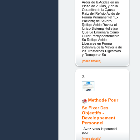
Ardor de la Acidez en un
Plazo de 2 Días, y en la
Curación de la Causa
Raíz del Reflujo Ácido de
Forma Permanente! “Ex
Paciente de Severo
Reflujo Ácido Revela el
Único Sistema Holístico
Que Le Enseñará Cómo
Curar Permanentemente
Su Reflujo Ácido,
Liberarse en Forma
Definitiva de la Mayoría de
los Trastornos Digestivos
y Recuperar Su
[more details]
3.
Methode Pour
Se Fixer Des
Objectifs -
Developpement
Personnel
Avez-vous le potentiel
pour
[more details]