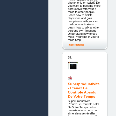
phone, only e-mailed? Do
you want to become more
persuasive with your e-
mails to other people?
Learn how to delete
objections and gain
compliance with your e-
mail communications
Learn how to talk another
persons own language
Understand how to use
Meta Programs in your e-
mails Stop
[more details]
25.
Superproductivite
- Prenez Le
Controle Absolu
De Votre Temps
SuperProductivité -
Prenez Le Contrôle Total
De Votre Temps Lettre
ouverte à tous ceux qui
aimeraient se réveiller