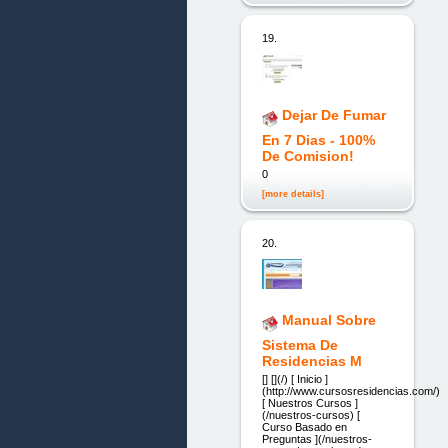
19.
Dejar De Fumar
En 7 Dias - 100%
De Comision!
0
[more details]
20.
Manual Sobre
Sistema De
Residencias M
[] [](/) [ Inicio ]
(http://www.cursosresidencias.com/)
[ Nuestros Cursos ]
(/nuestros-cursos) [
Curso Basado en
Preguntas ](/nuestros-