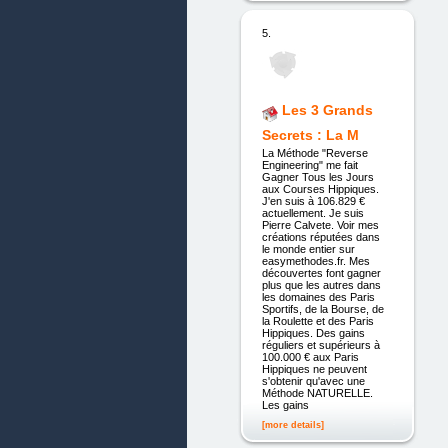
5.
Les 3 Grands
Secrets : La M
La Méthode "Reverse
Engineering" me fait
Gagner Tous les Jours
aux Courses Hippiques.
J'en suis à 106.829 €
actuellement. Je suis
Pierre Calvete. Voir mes
créations réputées dans
le monde entier sur
easymethodes.fr. Mes
découvertes font gagner
plus que les autres dans
les domaines des Paris
Sportifs, de la Bourse, de
la Roulette et des Paris
Hippiques. Des gains
réguliers et supérieurs à
100.000 € aux Paris
Hippiques ne peuvent
s'obtenir qu'avec une
Méthode NATURELLE.
Les gains
[more details]