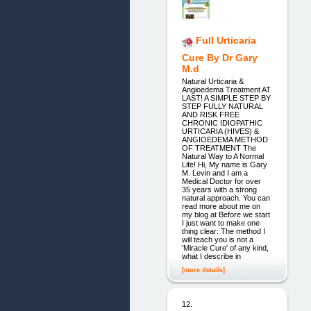
Full Urticaria
Cure By Dr Gary
M.d
Natural Urticaria &
Angioedema Treatment AT
LAST! A SIMPLE STEP BY
STEP FULLY NATURAL
AND RISK FREE
CHRONIC IDIOPATHIC
URTICARIA (HIVES) &
ANGIOEDEMA METHOD
OF TREATMENT The
Natural Way to A Normal
Life! Hi, My name is Gary
M. Levin and I am a
Medical Doctor for over
35 years with a strong
natural approach. You can
read more about me on
my blog at Before we start
I just want to make one
thing clear: The method I
will teach you is not a
'Miracle Cure' of any kind,
what I describe in
[more details]
12.