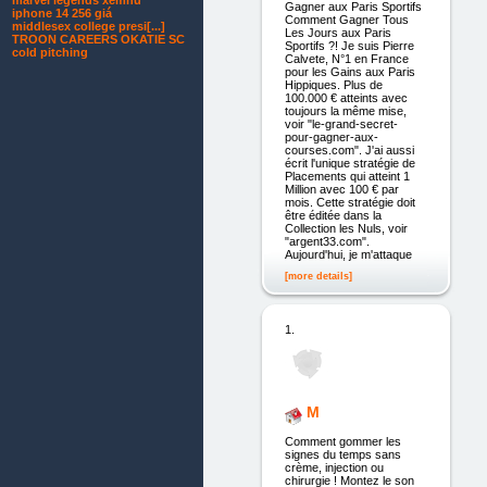
marvel legends xemnu
Gagner aux Paris Sportifs
iphone 14 256 giá
Comment Gagner Tous
middlesex college presi[...]
Les Jours aux Paris
TROON CAREERS OKATIE SC
Sportifs ?! Je suis Pierre
cold pitching
Calvete, N°1 en France
pour les Gains aux Paris
Hippiques. Plus de
100.000 € atteints avec
toujours la même mise,
voir "le-grand-secret-
pour-gagner-aux-
courses.com". J'ai aussi
écrit l'unique stratégie de
Placements qui atteint 1
Million avec 100 € par
mois. Cette stratégie doit
être éditée dans la
Collection les Nuls, voir
"argent33.com".
Aujourd'hui, je m'attaque
[more details]
1.
M
Comment gommer les
signes du temps sans
crème, injection ou
chirurgie ! Montez le son