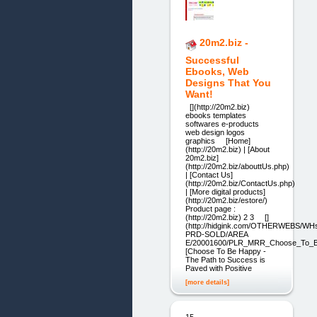
20m2.biz -
Successful
Ebooks, Web
Designs That You
Want!
[](http://20m2.biz)
ebooks templates
softwares e-products
web design logos
graphics [Home]
(http://20m2.biz) | [About
20m2.biz]
(http://20m2.biz/abouttUs.php)
| [Contact Us]
(http://20m2.biz/ContactUs.php)
| [More digital products]
(http://20m2.biz/estore/)
Product page :
(http://20m2.biz) 2 3 []
(http://hidgink.com/OTHERWEBS/WH
PRD-SOLD/AREA
E/20001600/PLR_MRR_Choose_To_Be_H
[Choose To Be Happy -
The Path to Success is
Paved with Positive
[more details]
15.