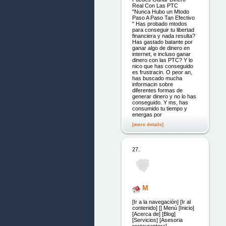
Real Con Las PTC
"Nunca Hubo un Mtodo
Paso A Paso Tan Efectivo
" Has probado mtodos
para conseguir tu libertad
financiera y nada resulta?
Has gastado batante por
ganar algo de dinero en
internet, e incluso ganar
dinero con las PTC? Y lo
nico que has conseguido
es frustracin. O peor an,
has buscado mucha
informacin sobre
diferentes formas de
generar dinero y no lo has
conseguido. Y ms, has
consumido tu tiempo y
energas por
[more details]
27.
M
[Ir a la navegación] [Ir al
contenido] [] Menú [Inicio]
[Acerca de] [Blog]
[Servicios] [Asesoria
restaurantera]