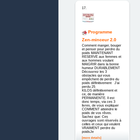
17.
Programme
Zen-minceur 2.0
Comment manger, bouger
et penser pour perdre du
poids MAINTENANT
RESERVE aux femmes et
aux hommes voulant
MAIGRIR dans la bonne
humeur DURABLEMENT
Découvrez les 3
obstacles qui vous
empêchent de perdre du
poids définitivement J’ai
perdu 25
KILOS définitivement et
ce, de manière
PERMANENTE. Il est
donc temps, via ces 3
livres, de vous expliquer
COMMENT atteindre le
poids de vos rêves.
Sachez que: Ces
ouvrages sont réservés à
celles et ceux qui veulent
VRAIMENT perdre du
poidsJe
[more details]