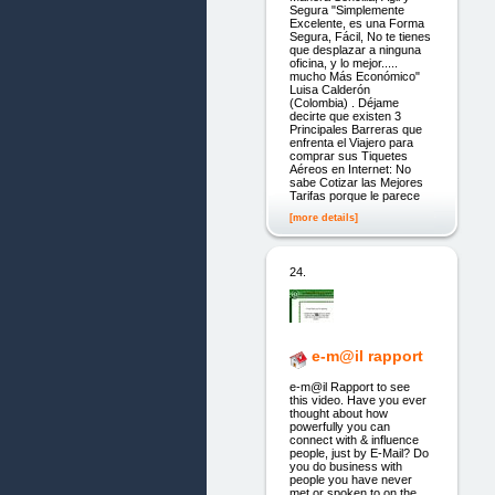
Segura "Simplemente
Excelente, es una Forma
Segura, Fácil, No te tienes
que desplazar a ninguna
oficina, y lo mejor.....
mucho Más Económico"
Luisa Calderón
(Colombia) . Déjame
decirte que existen 3
Principales Barreras que
enfrenta el Viajero para
comprar sus Tiquetes
Aéreos en Internet: No
sabe Cotizar las Mejores
Tarifas porque le parece
[more details]
24.
e-m@il rapport
e-m@il Rapport to see
this video. Have you ever
thought about how
powerfully you can
connect with & influence
people, just by E-Mail? Do
you do business with
people you have never
met or spoken to on the