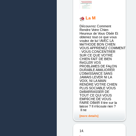
La M
Découvrez Comment
Rendre Votre Chien
Heureux de Vous Obéir Et
obtenez tout ce que vous
voulez de lui ! AVEC LA
MéTHODE BON CHIEN
VOUS APPRENEZ COMMENT
: VOUS CONCENTRER
SUR CE QUE VOTRE
CHIEN FAIT DE BIEN
RéGLER VOS
PROBLèMES DE FAçON
DURABLE AMéLIORER
L’OBéISSANCE SANS
JAMAIS LEVER NI LA
VOIX, NI LA MAIN
RENDRE VOTRE CHIEN
PLUS SOCIABLE VOUS
DéBARRASSER DE
TOUT CE QUI VOUS
EMPêCHE DE VOUS
FAIRE OBéIR Il tire sur la
laisse ? Il n'écoute rien ?
Il ne
[more details]
14.