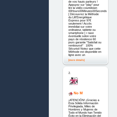
de vos hauts parleurs !
Appuyez sur "play" pour
lire la vidéo countdown
00Hours00Minutes00Seconds
[ Découvrez la Méthode
du Lift'Energétique
Express pour 97€
seulement ! Accès
immédiat sur votre
ordinateur, tablette ou
smartphone ] + taxe
éventuelle selon votre
pays de résidence 60
jours garantie "Satisfait ou
remboursé" 100%
Sécurisé Notez que cette
Méthode est disponible en
ligne avec un
[more details]
2.
No M
¡ATENCIÓN! ¡Gracias a
Esta Sólida Información
Privilegiada, Miles de
Hombres y Mujeres de
Todo el Mundo han Tenido
Éxito en la Eliminación del