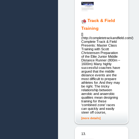
Track & Field
Training
[]
(http://completetrackandfield.com/)
Complete Track & Field
Presents: Master Class
Training with Scott
Christensen Preparation
of the Elite Junior Middle
Distance Runner (800m –
1600m) Many highly
successful coaches have
argued that the middle
distance events are the
most difficult to prepare
athletes for. And they may
be right. The tricky
relationship between
aerobic and anaerobic
qualities mean designing
training for these
‘combined zone’ races
can quickly and easily
steer off course,
[more details]
13.