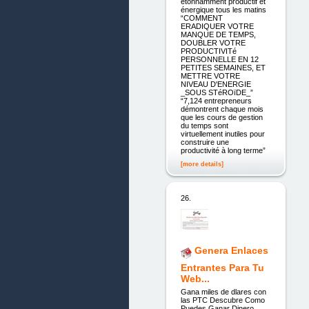
étonnamment productif et
énergique tous les matins
“COMMENT
ERADIQUER VOTRE
MANQUE DE TEMPS,
DOUBLER VOTRE
PRODUCTIVITé
PERSONNELLE EN 12
PETITES SEMAINES, ET
METTRE VOTRE
NIVEAU D'ENERGIE
_SOUS STéROïDE_”
“7,124 entrepreneurs
démontrent chaque mois
que les cours de gestion
du temps sont
virtuellement inutiles pour
construire une
productivité à long terme”
[more details]
26.
Genera Enlaces
Entrantes Para Tu
Web...
Gana miles de dlares con
las PTC Descubre Como
Puedes Ganar Dinero