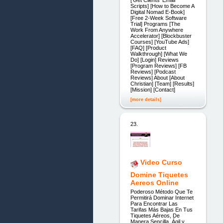
[‘Get Clients’ Email
Scripts] [How to Become A
Digital Nomad E-Book]
[Free 2-Week Software
Trial] Programs [The
Work From Anywhere
Accelerator] [Blockbuster
Courses] [YouTube Ads]
[FAQ] [Product
Walkthrough] [What We
Do] [Login] Reviews
[Program Reviews] [FB
Reviews] [Podcast
Reviews] About [About
Christian] [Team] [Results]
[Mission] [Contact]
[more details]
23.
Video Curso
Domine Tiquetes
Aereos Online
Poderoso Método Que Te
Permitirá Dominar Internet
Para Encontrar Las
Tarifas Más Bajas En Tus
Tiquetes Aéreos, De
Manera Sencilla, Ágil y