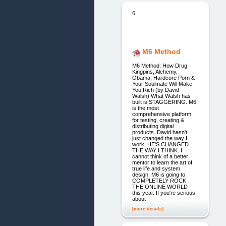
6.
M6 Method
M6 Method: How Drug
Kingpins, Alchemy,
Obama, Hardcore Porn &
Your Soulmate Will Make
You Rich (by David
Walsh) What Walsh has
built is STAGGERING. M6
is the most
comprehensive platform
for testing, creating &
distributing digital
products. David hasn't
just changed the way I
work. HE'S CHANGED
THE WAY I THINK. I
cannot think of a better
mentor to learn the art of
true life and system
design. M6 is going to
COMPLETELY ROCK
THE ONLINE WORLD
this year. If you're serious
about
[more details]