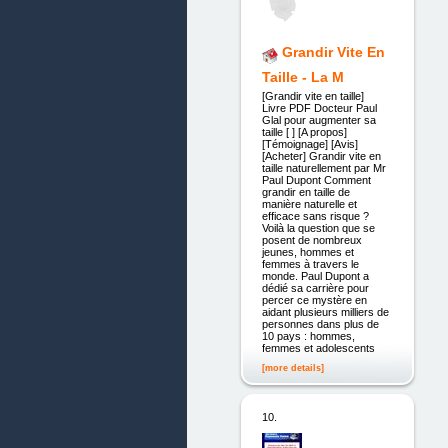
Grandir Vite En
Taille - La M
[Grandir vite en taille]
Livre PDF Docteur Paul
Glal pour augmenter sa
taille [ ] [A propos]
[Témoignage] [Avis]
[Acheter] Grandir vite en
taille naturellement par Mr
Paul Dupont Comment
grandir en taille de
manière naturelle et
efficace sans risque ?
Voilà la question que se
posent de nombreux
jeunes, hommes et
femmes à travers le
monde. Paul Dupont a
dédié sa carrière pour
percer ce mystère en
aidant plusieurs milliers de
personnes dans plus de
10 pays : hommes,
femmes et adolescents
[more details]
10.