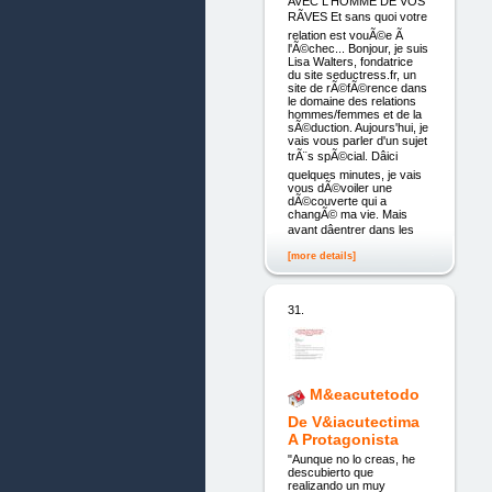
AVEC L'HOMME DE VOS
RÃVES Et sans quoi votre
relation est vouÃ©e Ã
l'Ã©chec... Bonjour, je suis
Lisa Walters, fondatrice
du site seductress.fr, un
site de rÃ©fÃ©rence dans
le domaine des relations
hommes/femmes et de la
sÃ©duction. Aujours'hui, je
vais vous parler d'un sujet
trÃ¨s spÃ©cial. Dâici
quelques minutes, je vais
vous dÃ©voiler une
dÃ©couverte qui a
changÃ© ma vie. Mais
avant dâentrer dans les
[more details]
31.
M&eacutetodo
De V&iacutectima
A Protagonista
"Aunque no lo creas, he
descubierto que
realizando un muy