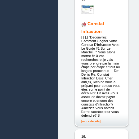
Constat
Infraction
[ ] [.] ''Découvrez
Comment Gagner Votre
Constat D'Infraction Avec
Le Guide #1 Sur Le
Marché...'' Nous allons
mettre fin à vos
recherches et je vais
vous prendre par la main
étape par étape et tout au
long du processus ... De:
Denis Re: Constat
Infraction Date: Cher
ami(e), Rien ne vous a
préparé pour ce que vous
êtes sur le point de
découvrir. En avez-vous
assez de devoir payer
encore et encore des
constats d'infraction?
Aimeriez-vous obtenir
l'arme secrète pour vous
défendre? Si
[more details]
16.