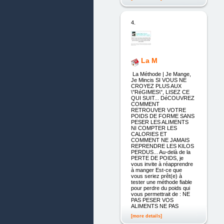
4.
La M
La Méthode | Je Mange,
Je Mincis SI VOUS NE
CROYEZ PLUS AUX
\"RéGIMES\", LISEZ CE
QUI SUIT... DéCOUVREZ
COMMENT
RETROUVER VOTRE
POIDS DE FORME SANS
PESER LES ALIMENTS
NI COMPTER LES
CALORIES ET
COMMENT NE JAMAIS
REPRENDRE LES KILOS
PERDUS... Au-delà de la
PERTE DE POIDS, je
vous invite à réapprendre
à manger Est-ce que
vous seriez prêt(e) à
tester une méthode fiable
pour perdre du poids qui
vous permettrait de : NE
PAS PESER VOS
ALIMENTS NE PAS
[more details]