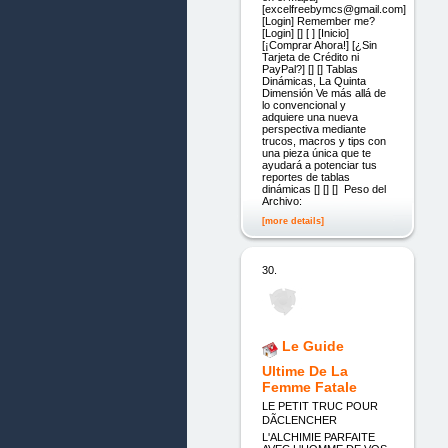
[excelfreebymcs@gmail.com]
[Login] Remember me?
[Login] [] [ ] [Inicio]
[¡Comprar Ahora!] [¿Sin
Tarjeta de Crédito ni
PayPal?] [] [] Tablas
Dinámicas, La Quinta
Dimensión Ve más allá de
lo convencional y
adquiere una nueva
perspectiva mediante
trucos, macros y tips con
una pieza única que te
ayudará a potenciar tus
reportes de tablas
dinámicas [] [] [] Peso del
Archivo:
[more details]
30.
Le Guide
Ultime De La
Femme Fatale
LE PETIT TRUC POUR
DÃCLENCHER
L'ALCHIMIE PARFAITE