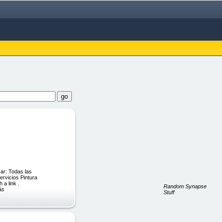
ar: Todas las
rvicios Pintura
 a link .
Random Synapse
ás
Stuff