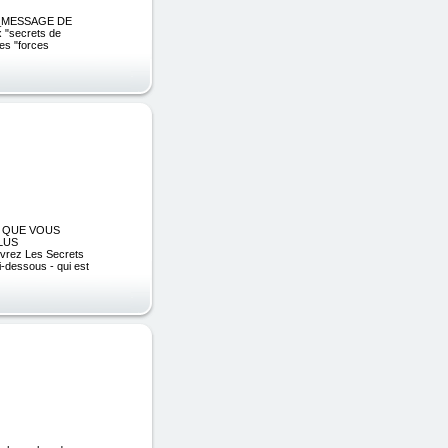
AIN _MESSAGE DE
 "secrets de
nes "forces
OU QUE VOUS
LUS
rez Les Secrets
i-dessous - qui est