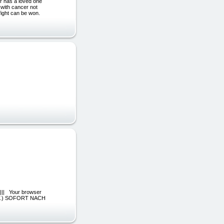
or has a loved one
s with cancer not
 fight can be won.
|| Your browser
MWST.) SOFORT NACH