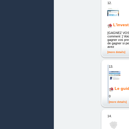
12.
L'inves
[GAGNEZ VOS 
comment :] Voic
gagner vos pre
de gagner si pe
avez
[more details]
13.
Le guid
0
[more details]
14.