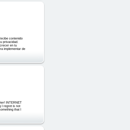
cibe contenido
u privacidad.
crecer en tu
ara implementar de
rketer! INTERNET
regret is not
 something that I