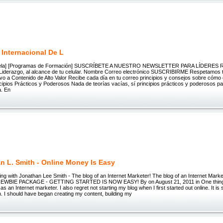
 Internacional De L
uela] [Programas de Formación] SUSCRÍBETE A NUESTRO NEWSLETTER PARA LÍDERES Re
 Liderazgo, al alcance de tu celular. Nombre Correo electrónico SUSCRIBIRME Respetamos t
o a Contenido de Alto Valor Recibe cada día en tu correo principios y consejos sobre cómo 
cipios Prácticos y Poderosos Nada de teorías vacías, sí principios prácticos y poderosos p
a. En
n L. Smith - Online Money Is Easy
ing with Jonathan Lee Smith - The blog of an Internet Marketer! The blog of an Internet Ma
BIE PACKAGE - GETTING STARTED IS NOW EASY! By on August 21, 2011 in One thing I 
as an Internet marketer. I also regret not starting my blog when I first started out online. It is
th. I should have began creating my content, building my