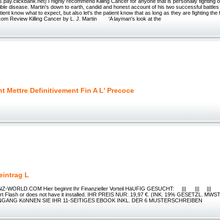
ms.pay.clickbank.net) I highly recommend Killing Cancer for anyone that is personally fighting 
errible disease. Martin's down to earth, candid and honest account of his two successful battle
atient know what to expect, but also let's the patient know that as long as they are fighting the
eview Killing Cancer by L. J. Martin ‘A layman's look at the
 Mettre Definitivement Fin A L' Precoce
eintrag L
-WORLD.COM Hier beginnt Ihr Finanzieller Vorteil HäUFIG GESUCHT: ||| ||| ||| |
ort Flash or does not have it installed. IHR PREIS NUR: 19,97 €. (INK. 19% GESETZL. 
GANG KöNNEN SIE IHR 11-SEITIGES EBOOK INKL. DER 6 MUSTERSCHREIBEN