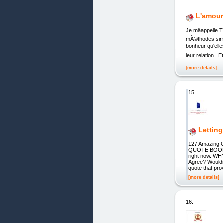
L'amou
Je mâappelle 
mÃ©thodes simpl
bonheur qu'elle
leur relation. E
[more details]
15.
Letting
127 Amazing 
QUOTE BOOK th
right now. WH
Agree? Wouldn
quote that pr
[more details]
16.