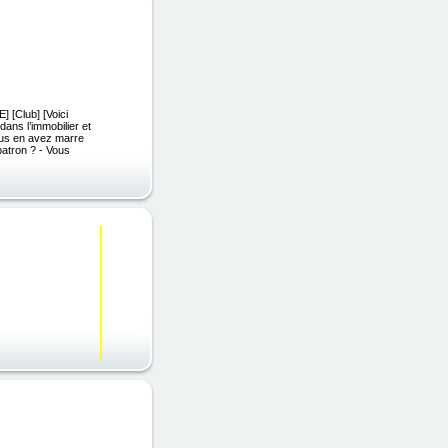
Club] [Voici
ans l’immobilier et
ous en avez marre
 patron ? - Vous