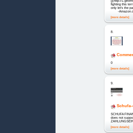
[](http://1.geo
fighting this t
only let's the p
-Amazon.com R
[more details]
8.
Comment
0
[more details]
9.
Schufa-
SCHUFA FINANZ
does not supp
ZAHLUNGSEIN
[more details]