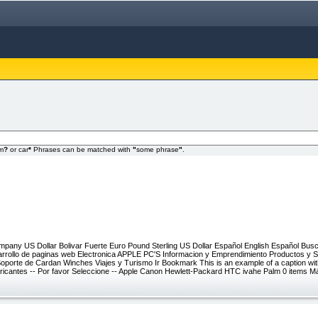
om
?
or car
*
Phrases can be matched with
"
some phrase
"
.
mpany US Dollar Bolivar Fuerte Euro Pound Sterling US Dollar Español English Español Busc
arrollo de paginas web Electronica APPLE PC'S Informacion y Emprendimiento Productos y Se
Soporte de Cardan Winches Viajes y Turismo Ir Bookmark This is an example of a caption with
ricantes -- Por favor Seleccione -- Apple Canon Hewlett-Packard HTC ivahe Palm 0 items M