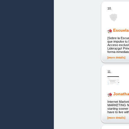
10.
Escuela
[Sobre la Esc
que impulse tu
Acceso exclusiv
Liderazgo! Prin
forma inmediat
[more details]
11.
Jonatha
Internet Market
MARKETING NEW
starting sooner 
have to live wi
[more details]