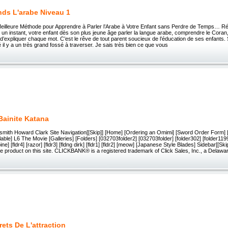
nds L'arabe Niveau 1
eilleure Méthode pour Apprendre à Parler l’Arabe à Votre Enfant sans Perdre de Temps… Réa
 un instant, votre enfant dès son plus jeune âge parler la langue arabe, comprendre le Coran, 
 d’expliquer chaque mot. C’est le rêve de tout parent soucieux de l’éducation de ses enfants.
té il y a un très grand fossé à traverser. Je sais très bien ce que vous
Bainite Katana
smith Howard Clark Site Navigation[[Skip]] [Home] [Ordering an Omimi] [Sword Order Form] [
able] L6 The Movie [Galleries] [Folders] [032703folder2] [032703folder] [folder302] [folder1199]
pine] [fldr4] [razor] [fldr3] [fldng dirk] [fldr1] [fldr2] [meow] [Japanese Style Blades] Sidebar[[Ski
 the product on this site. CLICKBANK® is a registered trademark of Click Sales, Inc., a Delawa
ets De L'attraction