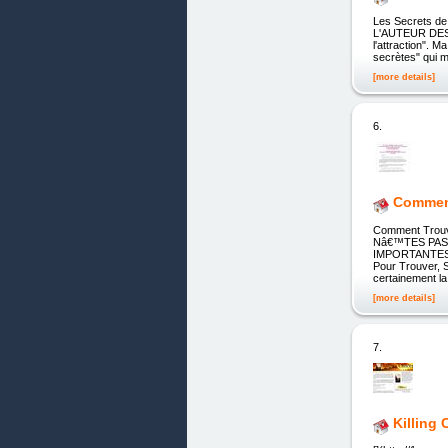
Les Secrets de
L'AUTEUR DES "
l'attraction". M
secrètes" qui m
[more details]
6.
Commen
Comment Trouv
Nâ€™TES PAS
IMPORTANTES Q
Pour Trouver, S
certainement la
[more details]
7.
Killing