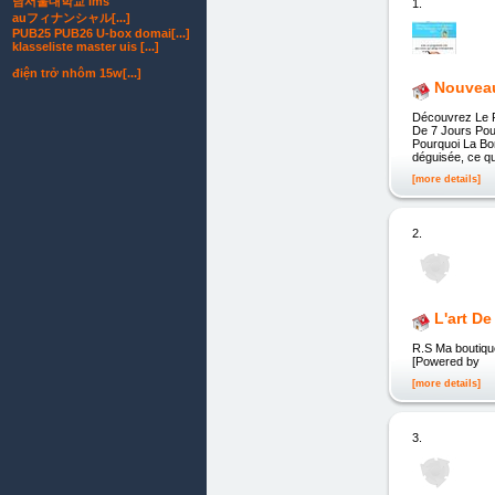
남서울대학교 lms
1.
auフィナンシャル[...]
PUB25 PUB26 U-box domai[...]
klasseliste master uis [...]
điện trở nhôm 15w[...]
Nouveau
Découvrez Le P
De 7 Jours Pour
Pourquoi La Bon
déguisée, ce qu
[more details]
2.
L'art De
R.S Ma boutique
[Powered by
[more details]
3.