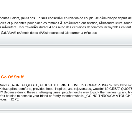
r
Thomas Balant, j'ai 33 ans. Je suis conseillÃ© en relation de couple. Je dÃ©veloppe depuis
es et puissantes pour aider les femmes Ã amÃ©liorer leur relation, rÃ©soudre leurs soucis 
s mÃ©ritent. Jâai travaillÃ© durant 4 ans avec des centaines de femmes incroyables en tant
t jâai Ã©tÃ© tÃ©moin de ce dÃ©sir secret qui fait tourner la tÃªte aux
 Go Of Stuff
Quotes _A GREAT QUOTE, AT JUST THE RIGHT TIME, IS COMFORTING ">It would be nic
at uplifts, comforts, provides hope, inspires, and rejuvenates, wouldn't it? GREAT QUO
Y? Because during these challenging times, people need a way to pick themselves up and fi
't it be nice to console your friend or family member who is _GOING THROUGH A TOUGH T
ovides _HOPE,