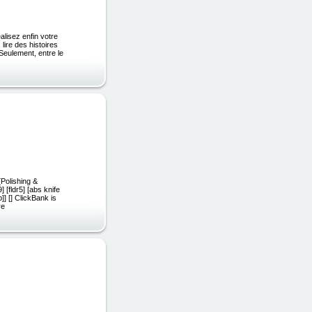
lisez enfin votre
lire des histoires
 Seulement, entre le
Polishing &
 [fldr5] [abs knife
p]] [] ClickBank is
re