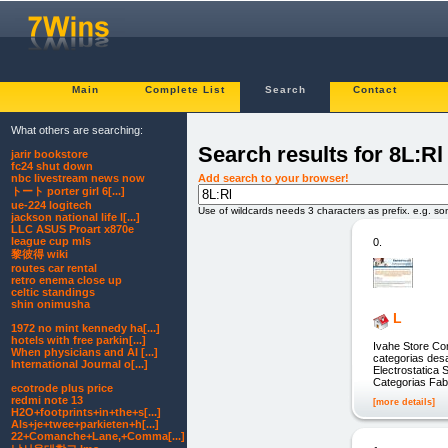
Main
Complete List
Search
Contact
What others are searching:
Search results for 8L:Rl
jarir bookstore
fc24 shut down
Add search to your browser!
nbc livestream news now
トート porter girl 6[...]
ue-224 logitech
Use of wildcards needs 3 characters as prefix. e.g. s
jackson national life l[...]
LLC ASUS Proart x870e
league cup mls
0.
黎彼得 wiki
routes car rental
retro enema close up
celtic standings
shin onimusha
L
1972 no mint kennedy ha[...]
hotels with free parkin[...]
Ivahe Store Co
When physicians and AI [...]
categorias des
International Journal o[...]
Electrostatica 
Categorias Fab
ecotrode plus price
redmi note 13
[more details]
H2O+footprints+in+the+s[...]
Als+je+twee+parkieten+h[...]
22+Comanche+Lane,+Comma[...]