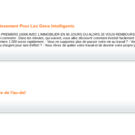
tissement Pour Les Gens Intelligents
PREMIERS 1000€ AVEC L'IMMOBILIER EN 90 JOURS OU ALORS JE VOUS REMBOURSE] [
i comment : Dans les minutes, qui suivent, vous allez découvrir comment investir facilement d
miers 1 000 euros rapidement. - Vous ne supportez plus de passer votre vie au travail ? - V
u d’argent pour tant d’effort ? - Vous rêvez de quitter votre travail et de devenir votre propre
e de l'au-del