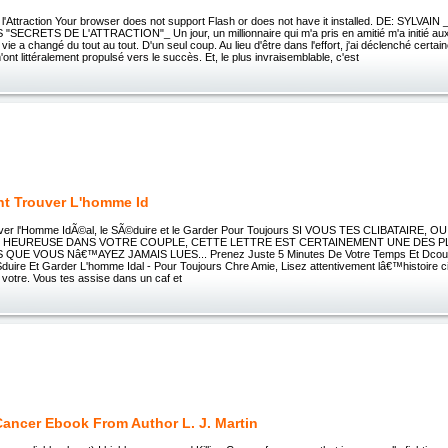
 l'Attraction Your browser does not support Flash or does not have it installed. DE: SYLV
SECRETS DE L'ATTRACTION"_ Un jour, un millionnaire qui m'a pris en amitié m'a initié aux
a vie a changé du tout au tout. D'un seul coup. Au lieu d'être dans l'effort, j'ai déclenché certai
'ont littéralement propulsé vers le succès. Et, le plus invraisemblable, c'est
t Trouver L'homme Id
er l'Homme IdÃ©al, le SÃ©duire et le Garder Pour Toujours SI VOUS TES CLIBATAIRE, 
 HEUREUSE DANS VOTRE COUPLE, CETTE LETTRE EST CERTAINEMENT UNE DES P
UE VOUS Nâ€™AYEZ JAMAIS LUES... Prenez Juste 5 Minutes De Votre Temps Et Dcouv
duire Et Garder L'homme Idal - Pour Toujours Chre Amie, Lisez attentivement lâ€™histoire c
 votre. Vous tes assise dans un caf et
 Cancer Ebook From Author L. J. Martin