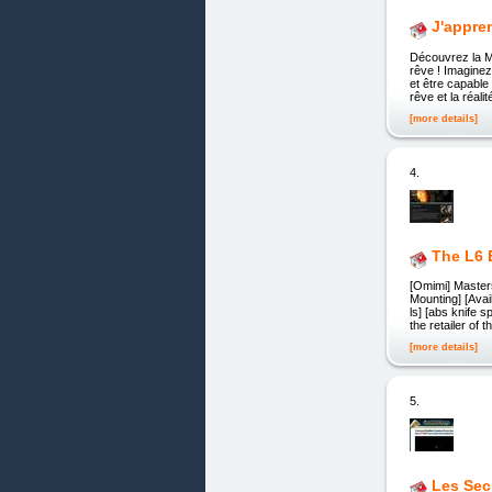
J'appre
Découvrez la M
rêve ! Imaginez
et être capable
rêve et la réali
[more details]
4.
The L6 
[Omimi] Master
Mounting] [Avail
ls] [abs knife s
the retailer of
[more details]
5.
Les Secr