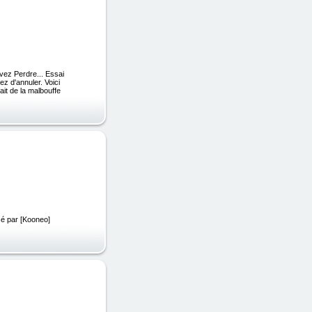
vez Perdre... Essai
z d'annuler. Voici
ait de la malbouffe
sé par [Kooneo]