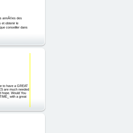
 des annÃ©es des
et obtenir le
 que conseiller dans
e to have a GREAT
TES are much needed
nd hope. Would You
IME_ with a great