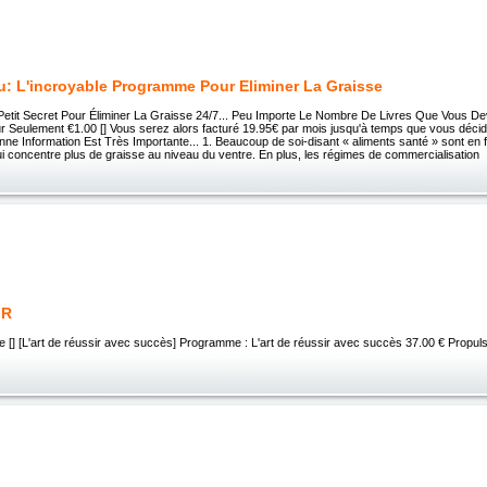
: L'incroyable Programme Pour Eliminer La Graisse
etit Secret Pour Éliminer La Graisse 24/7... Peu Importe Le Nombre De Livres Que Vous De
 Seulement €1.00 [] Vous serez alors facturé 19.95€ par mois jusqu'à temps que vous décide
ne Information Est Très Importante... 1. Beaucoup de soi-disant « aliments santé » sont en f
i concentre plus de graisse au niveau du ventre. En plus, les régimes de commercialisation
 R
 [] [L'art de réussir avec succès] Programme : L'art de réussir avec succès 37.00 € Propul