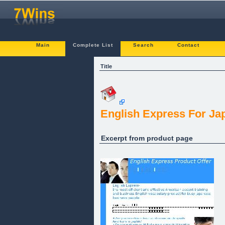
Main
Complete List
Search
Contact
Title
English Express For Ja
Excerpt from product page