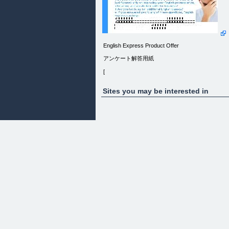
English Express Product Offer
アンケート解答用紙
[
](esl.html)
English Express- the most efficient and effectiv
American accent training and business English
Sites you may be interested in
vocabulary product for busy Japanese business
people.
English Express とは 忙しいビジネスマンの為に
発された効果的なプログラムです。アメリカ英語
におけるアクセントやビジネス英単語を短期間で
マスターできます。
+ Are you sometimes frustrated communicating
with Americans in English? + Do you wish you coul
find a more convenient learning tool focused only
on improving your English pronunciation, intonation
and vocabulary skills for business? + Are you too
busy for additional English classes? + If you
answered yes to any of these questions, English
Express can help! +英語でのコミュニケーショ
ンにフラストレーションを感じている方 +ビジネ
スに必要な発音やイントネーション、語彙力の上
達に役立つ使い勝手の良い教材をお探しの方 +忙
しくて英会話クラスに通う時間がない方 このよう