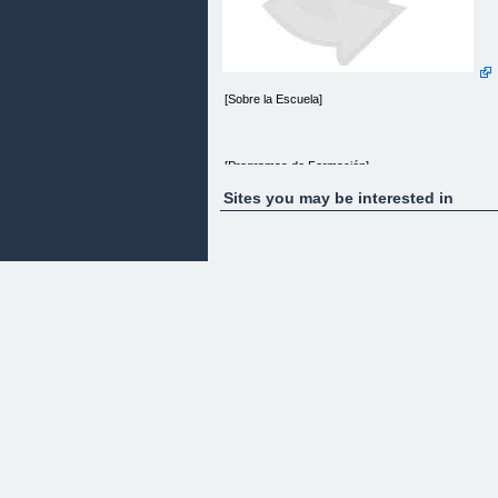
[Sobre la Escuela]
[Programas de Formación]
Sites you may be interested in
SUSCRÍBETE A NUESTRO
NEWSLETTER PARA LÍDERES
Recibe contenido que impulse tu Liderazgo,
al alcance de tu celular.