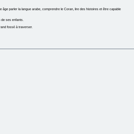
e âge parler la langue arabe, comprendre le Coran, lire des histoires et être capable
n de ses enfants.
 grand fossé à traverser.
mon enfant, alors que moi-même je ne parle pas cette langue.
ant, le vocabulaire, la grammaire, la conjugaison, l’expression orale…
té à d’autres personnes en inscrivant votre enfant par exemple à des cours le week-end ou t
s son apprentissage.
ez.
rler et comprendre l’arabe.