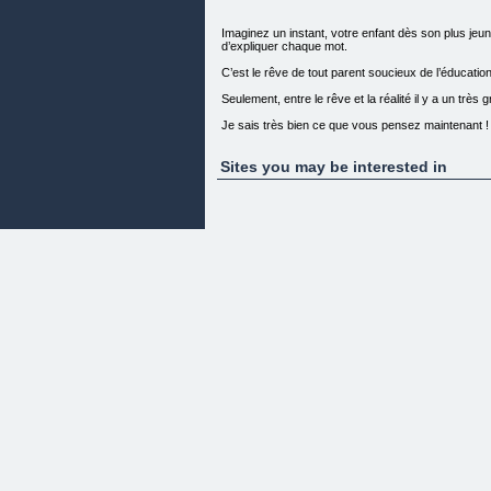
Imaginez un instant, votre enfant dès son plus jeun
d’expliquer chaque mot.
C’est le rêve de tout parent soucieux de l’éducatio
Seulement, entre le rêve et la réalité il y a un très
Je sais très bien ce que vous pensez maintenant !
Vous vous dites :
Sites you may be interested in
Comment pourrais-je apprendre à parler l’arabe à 
Par où dois-je commencer pour enseigner à mon enf
Vous préférez simplement donner cette responsabili
Et encore faut-il en avoir la possibilité.
Mais, entre nous !
Est-ce vraiment la meilleure solution ?
Êtes-vous sûr que votre enfant va s’épanouir dan
Êtes-vous sûr d’obtenir les résultats dont vous rêv
Êtes-vous sûr que votre enfant sera capable de pa
La réponse est…
NON !