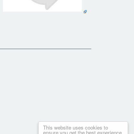
out autre moyen qui vous semble être le plus utile.
This website uses cookies to
ensure you get the best experience