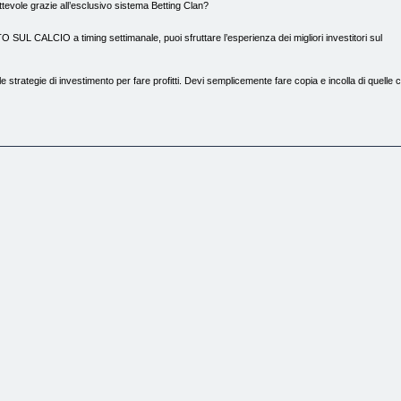
ittevole grazie all’esclusivo sistema Betting Clan?
 CALCIO a timing settimanale, puoi sfruttare l’esperienza dei migliori investitori sul
strategie di investimento per fare profitti. Devi semplicemente fare copia e incolla di quelle c
a anni sono dentro al mondo del Betting e del Trading.
ato di Betting Clan verrà postato un file PDF da consultare.
manale di Betting con i match già monitorati e scelti dal nostro team.
rmiare un sacco di tempo.
derazione: i tuoi investimenti, come in tutte le cose della vita, hanno bisogno di organizzazion
.
timana. La Domenica sera avrai la prima lista di match fino al Giovedì mentre il Giovedì verrà 
questa lista, potrà essere modificata nel corso dei giorni, a seconda di tanti fattori.
empre molto attenti al fattore dei movimenti di quota, tanto per dirtene una.