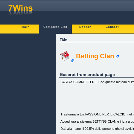
Main
Complete List
Search
Contact
Title
Betting Clan
Excerpt from product page
BASTA SCOMMETTERE! Con questo metodo di investim
Trasforma la tua PASSIONE PER IL CALCIO, ne
Accedi ora al sistema BETTING CLAN e inizia a guad
Dati alla mano, il 99.5% delle persone che si avvi