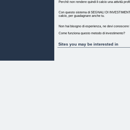
Perchè non rendere quindi il calcio una attività prof
Con questo sistema di SEGNALI DI INVESTIMENTO SUL
calcio, per guadagnare anche tu.
Non hai bisogno di esperienza, ne devi conoscere le 
Come funziona questo metodo di investimento?
Betting Clan è formato un Team di investitori che d
Sites you may be interested in
Una volta effettuato l’abbonamento, nel Gruppo Priv
Questo file PDF, non è altro che la tua agenda setti
Già solo questo tipo di organizzazione, ti fa rispa
C’è un altro aspetto fondamentale da tenere in consi
visivamente tutta quanta la tua settimana di Betting
Riceverai il tuo PDF, indicativamente, 2 volte a set
per tutto quanto il week end.
Voglio che tu sappia un’altra cosa molto importante: 
Lavorando in modo capillare sui mercati, siamo da s