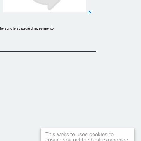
he sono le strategie di investimento.
e. Ecco quindi che in un unico file hai a disposizione
postata la seconda parte di lista che andrà a coprire i match
This website uses cookies to
ensure you get the best experience