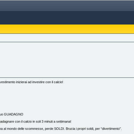
ento inizierai ad investire con il calcio!
l tuo GUADAGNO
agnare con il calcio in soli 3 minuti a settimana!
cina al mondo delle scommesse, perde SOLDI. Brucia i propri soldi, per “divertimento”.