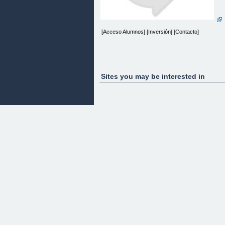
[Acceso Alumnos] [Inversión] [Contacto]
Sites you may be interested in
CURSO EN LÍNEA
Cómo Ser Un Conferencista Exitoso
¿De qué trata este curso en línea?