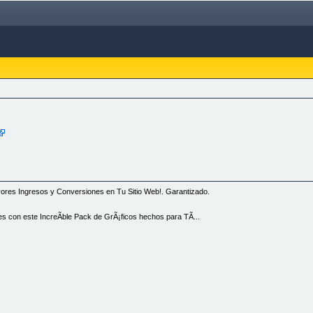
yores Ingresos y Conversiones en Tu Sitio Web!. Garantizado.
s con este IncreÃ­ble Pack de GrÃ¡ficos hechos para TÃ­...