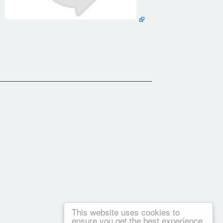
e conocimientos de diseÃ±o previo!.
This website uses cookies to
ensure you get the best experience