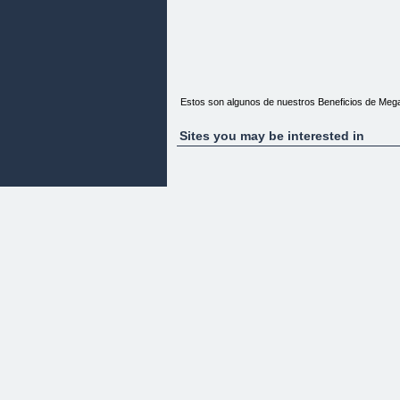
Estos son algunos de nuestros Beneficios de Me
Sites you may be interested in
+ de 500 plantillas y DiseÃ±os de alta calidad par
Todas las plantillas son rÃ¡pidas y fÃ¡ciles de ed
Crea Espectaculares pÃ¡ginas de Ventas y Sitios W
OlvÃ­date de Contratar caros diseÃ±adores y perder