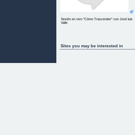
Sesión en vivo "Cómo Trascender" con José luis
Valle
Sites you may be interested in
“¿Para que he nacido? ¿Cual es mi Propósito?”
Mayo
9
Martes, Mayo 9
8pm Centro de México
9pm Colombia, Perú, Miami
6pm Los Ángeles California