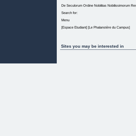
De Seculorum Ordine Nobilitas Nobilissimorum Res
Search for:
Menu
[Espace Etudiant] [Le Phalanstère du Campus]
Sites you may be interested in
Les cours de l'Académie Holistique du Savoir
[]L'Académie enseigne depuis 10 ans et a pour obje
tranchant avec la seule transmission de théories a
de l'évidence apportée par l'expérience éclairée e
L'Académie enseigne depuis dix ans et propose deux 
la première intitulée "Maîtrise des Arts Psychiques
Le cursus de "Maîtrise des Arts Psychiques"
La "Maîtrise des Arts Psychiques" représente la co
est la clef, et tout le monde... est doté de conscie
sort et opérer la concrétisation de votre volonté
Ce cursus ne révèle pas une méthode. Il enseigne d
Le cursus de "Maîtrise des Arts Psychiques" qui 
vos ressources psychiques propres afin de les ampli
vous êtes né(e)!