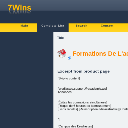
Main
Complete List
Search
Contact
Title
Formations De L'a
Excerpt from product page
[Skip to content]
[erudiastes.support@academie.ws]
Annonces :
[Évitez les connexions simultanées]
[Risque de 6 heures de bannissement]
[Liens rapides] [Réinscription administrative] [Cont
[]
[Campus des Erudiastes]