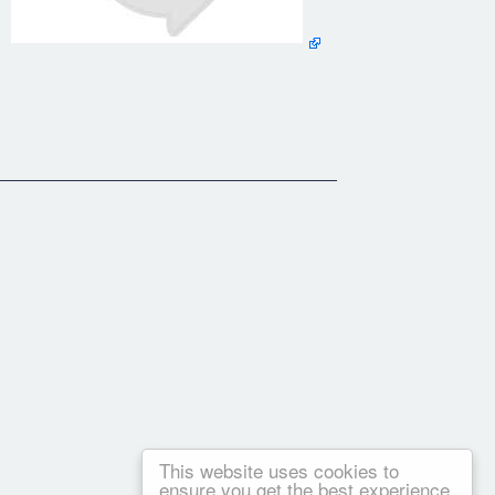
u collectif mais alors concerté, de son corps professoral,
correct". Nous ne nous attachons qu'à la valeur de l'épreuve
gnements la précieuse validité de la reconnaissance du savoir.
 vie en gardant le contrôle de son existence. la conscience
correctement révélée. Espérer sérieusement déjouer les coups du
ture humaine elle-même est un total non-sens.
 quantique entend par... "la réalité"!
mplement du monde, des conditions de prise de contrôle de
he visant la pleine maîtrise du pouvoir intérieur avec lequel
This website uses cookies to
ensure you get the best experience