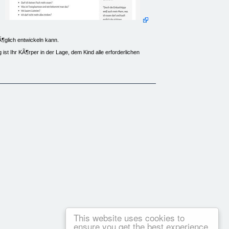
Ã¶glich entwickeln kann.
t Ihr KÃ¶rper in der Lage, dem Kind alle erforderlichen
widersprÃ¼chliche Informationen verbreitet, daher mÃ¶chte
ugenmerk lege ich auch auf die richtige Verwendung von
ch die praktischen Einkaufstipps sind auch MÃ¤nner in der
 KÃ¶rper braucht und welche Gewichtszunahme normal ist
hol ist tabu! Erfahren Sie welche GetrÃ¤nke erlaubt sind und
,58 â¬ exkl. MwSt.
This website uses cookies to
ensure you get the best experience
ichtig ein!