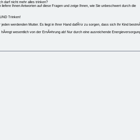
 darf nicht mehr alles trinken?
h liefere Ihnen Antworten auf diese Fragen und zeige Ihnen, wie Sie unbeschwert durch die
 UND Trinken!
jeden werdenden Mutter. Es liegt in Ihrer Hand dafÃ¼r zu sorgen, dass sich Ihr Kind bestm
 hÃ¤ngt wesentlich von der ErnÃ¤hrung ab! Nur durch eine ausreichende Energieversorgung is
, deren Auswirkungen fatal sein kÃ¶nnen:
enden gesundheitlichen BeeintrÃ¤chtigungen des Kindes und der Mutter kommen!
roblematischen Schwangerschaft eingehend mit diesem Thema beschÃ¤ftigt. Oftmals werden 
 eBook zusammenfassen.
ung geben, worauf Sie in dieser besonderen Zeit ihres Lebens achten mÃ¼ssen. Besonders A
d. Auch dort lauern ungeahnte Risiken!
st, sich richtig zu ernÃ¤hren und dass Sie trotzdem auf fast nichts verzichten mÃ¼ssen. Dur
ass Sie beruhigt zugreifen kÃ¶nnen.
rboten ist und worauf man achten muss Â Energiebedarf und Gewicht.Â Wie viel Energie der
e in der Schwangerschaft, deren Ursache und Vermeidung Â Richtiges Trinken. Nicht nur Alko
 die Stillzeit Wie Sie sich auf die Zeit nach der Geburt bestmÃ¶glich vorbereiten
es jetzt fÃ¼r nur â¬ 19,90!
teuer, wie sie etwa in Ãsterreich Ã¼blich sind, enthalten.Der Grundpreis des Buches ist 16
 fÃ¼r die KÃ¼hlschranktÃ¼r/das tÃ¤gliche Shopping gratis – damit kaufen auch die MÃ¤nner r