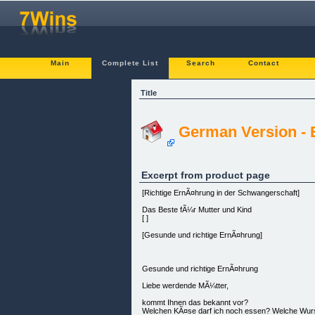
Main
Complete List
Search
Contact
Title
German Version - 
Excerpt from product page
[Richtige ErnÃ¤hrung in der Schwangerschaft]
Das Beste fÃ¼r Mutter und Kind
[ ]
[Gesunde und richtige ErnÃ¤hrung]
Gesunde und richtige ErnÃ¤hrung
Liebe werdende MÃ¼tter,
kommt Ihnen das bekannt vor?
Welchen KÃ¤se darf ich noch essen? Welche Wurst