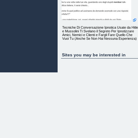
Tecniche Di Conversazione Ipnotica Usate da Hitle
e Mussolini Ti Svelano il Segreto Per Ipnotizzare
Amici, Nemici e Clienti e Fargli Fare Quello Che
Vuoi Tu (Anche Se Non Hai Nessuna Esperienza)
Sites you may be interested in
Forse anche tu una volta nella tua vita, guardando
uno degli stupidi merdosi talk-show di politica
italiana, ti sarai chiesto...
"Come diamine fa quel politico ad uscirsene da
domande scomode con una risposta sempre
perfetta??"
Sembrava una maledizione: noi, poveri cittadini
stanchi e sfiniti da uno Stato incapace di soddisfar
i nostri bisogni (perfino quelli primordiali)..
..e dall'altra parte una schiera di ingiacchettati con
cravatta che messi di fronte alla gogna mediatica
riuscivano sempre ad uscirsene con l'applauso del
pubblico lasciando cadere le mandibole degli ignari
ascoltatori.
Era un vero e proprio incubo: come facevano a