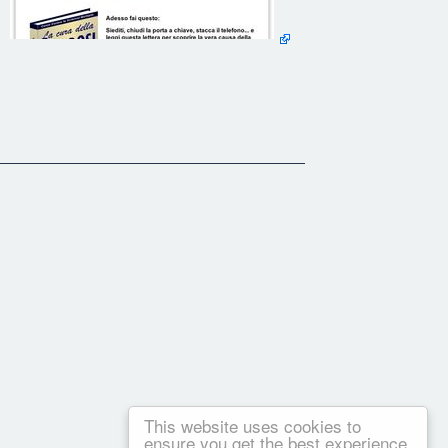
ei movimenti… visione doppia... disturbi vescicali, intestinali o
ta!
re significativamente la loro condizione.
i) a dosaggi non letali. (Una delle prove più comuni per
co sono somministrate agli animali, di solito cani e ratti, fino
urbo si espande su altri organi penetrando più in profondità
This website uses cookies to
ensure you get the best experience
icamente. (Fonte: l'autorevole Journal of the American