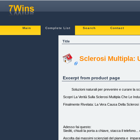
Main
Complete List
Search
Contact
Title
Sclerosi Multipla
Excerpt from product page
Soluzioni naturali per prevenire e curare la scle
Scopri La Verità Sulla Sclerosi Multipla Che Le I
Finalmente Rivelata: La Vera Causa Della Sclerosi
Adesso fai questo:
Siediti, chiudi la porta a chiave, stacca il telefono.
Ascolta dai massimi scienziati del pianeta e impara