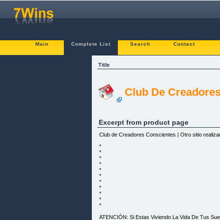
Main
Complete List
Search
Contact
Title
Club De Creadores
Excerpt from product page
Club de Creadores Conscientes | Otro sitio reali
*
*
*
*
*
*
*
*
*
*
*
ATENCIÓN: Si Estas Viviendo La Vida De Tus Sueñ