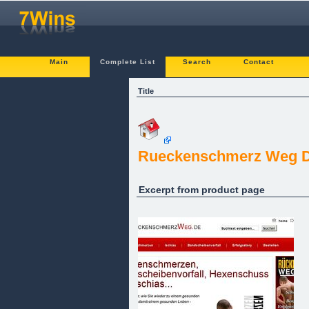
Main
Complete List
Search
Contact
Title
Rueckenschmerz Weg D
Excerpt from product page