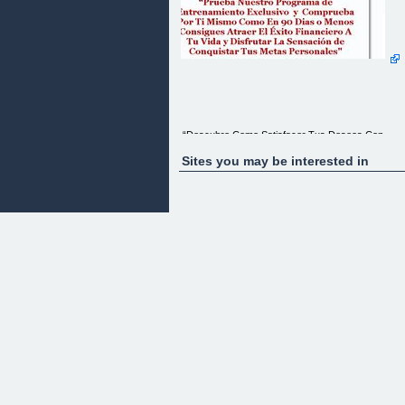
“Descubre Como Satisfacer Tus Deseos Con
Facilidad y Experimentar Alegría, Salud y Felicidad
en Cada Momento de tu Existencia - Garantizado
Sites you may be interested in
100%"
“Prueba Nuestro Programa de Entrenamiento
Exclusivo y Comprueba Por Ti Mismo Como En
90 Dias o Menos Consigues Atraer El Éxito
Financiero A Tu Vida y Disfrutar La Sensación de
Conquistar Tus Metas Personales"