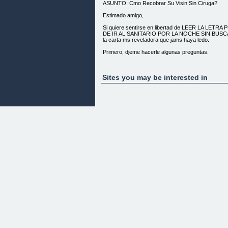
ASUNTO: Cmo Recobrar Su Visin Sin Ciruga?
Estimado amigo,
Si quiere sentirse en libertad de LEER LA LE
DE IR AL SANITARIO POR LA NOCHE SIN BUSCA
la carta ms reveladora que jams haya ledo.
Primero, djeme hacerle algunas preguntas.
Siente una RFAGA DE PNICO EN LA BOCA D
HALLAR SUS GAFAS, o si ha extraviado un lente 
Sites you may be interested in
Cada ao en el que se vuelve mayor, la idea de 
le aterra?
SU VISIN SE HA EMPOBRECIDO TANTO que ni siqu
sanitario por la noche sin tener que antes buscar 
Suea con QU TANTO MEJOR SERA SU DESEMPEO
leer el peridico, usar el ordenador o conducir,
si tuviera una mejor visin?
Cada ao, al momento de su consulta oftalmolgica, 
de gastar una fortuna en unas nuevas gafas, a v
muchos lentes para que alcancen hasta el siguien
Ha pensado en la idea de someterse a ciruga ocular
su potencial negativo y sus efectos a largo plazo?
"No Deje Que Sus Problemas De Visin Le Impidan 
Despreocupada"
Bien, si ha dicho "Si" a todas o a alguna de las pre
entonces estoy seguro de que est listo para revert
problemas de visin que le impiden vivir su vida al 
libre como se lo merece!