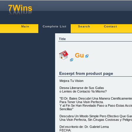
Main
Complete List
Search
Contact
Title
Gu
Excerpt from product page
Mejora Tu Vision
Desea Liberarse de Sus Gafas
o Lentes de Contacto Ya Mismo?
"El Dr. Bates Descubri Una Manera Cientficament
Para Tener Una Visin Perfecta.
Y al Fin Se Han Revelado Paso a Paso Estas Acci
Sencillas"
Descubra Un Mtodo Simple Pero Efectivo Que Gar
Una Visin Perfecta, Sin Cirugas Costosas y Peligr
Del escritorio de: Dr. Gabriel Lema
FECHA: