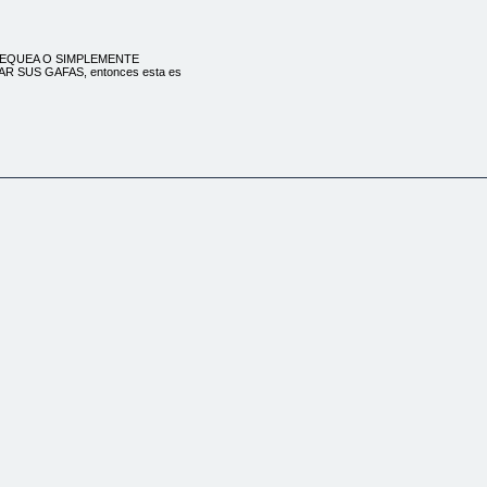
TRA PEQUEA O SIMPLEMENTE
R SUS GAFAS, entonces esta es
EL ESTMAGO CUANDO NO PUEDE
de contacto?
PERDER SU VISIN
iera puede ir al
sus gafas?
 DIARIO en actividades como
se arrepiente
eces comprando incluso
te ao?
, pero le aterra
Llevar Una Vida
guntas de arriba,
ir todos sus
mximo, y ser tan