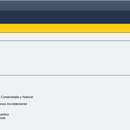
e Comprobada y Natural
ones Increblemente
antiza
osas