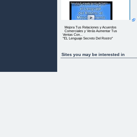
Mejora Tus Relaciones y Acuerdos
Comerciales y Verás Aumentar Tus
Ventas Con...
"EL Lenguaje Secreto Del Rostro"
Sites you may be interested in
¿Te Has Preguntado?
¿Porqué algunas personas les parece muy
interesante nuestra comversación y a otras
parece que desde los primeros minutos no
conectan?
¿Conoces a alguna persona que nada más hablar
un poco con ella parece que "os conoceis de toda
la vida?
Y en cambio otras personas a primera vista te
intimidan o te hacen sentir como si fueran
superiores "Y quizás tu no eres una persona que
se suela sentir insegura"
¿Y porqué hay otras que se adelantan con
preguntas sin dejar que termines de darles la
explicación?
¿Conoces algunas personas que no son nada
comunicativas, y si te escuchan es mirando hacia
otro lado?
¿Cuando haces una presentación de tu producto,