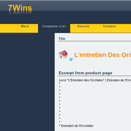
Main
Complete List
Search
Contact
Title
L'entretien Des Or
Excerpt from product page
Livre "L'Entretien des Orchides" | Entretien de l'O
*
*
*
*
*
*
*
*
*
*
*
*
* Entretien de l'Orchidée