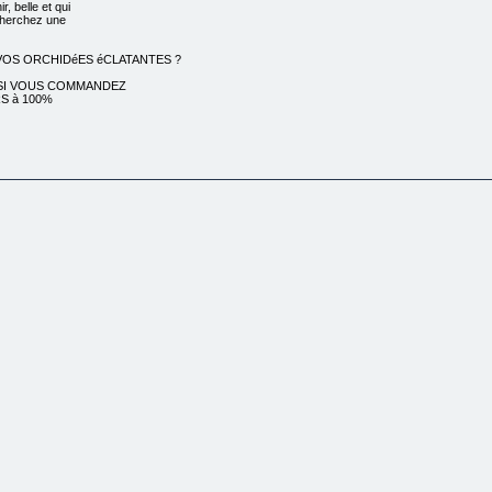
, belle et qui
echerchez une
VOS ORCHIDéES éCLATANTES ?
S SI VOUS COMMANDEZ
S à 100%
présenter : je
assionnée
 marraine qui
s l’heureuse
usement un peu de
 mari a appris à
s apportent
en
à
ger
 amené à créer
ER DES ORCHIDéES
bonne santé pendant des
s important que
iques - en fait,